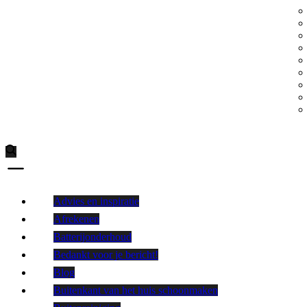
Advies en inspiratie
Afrekenen
Batterijonderhoud
Bedankt voor je bericht!
Blog
Buitenkant van het huis schoonmaken