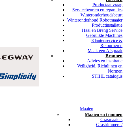
Productaanvraag
Servicebeurten en reparaties
Winteronderhoudsbeurt
Winteronderhoud Robotmaaier
Productinstallatie
Haal en Breng Service
Gebruikte Machines
Klantenservice &
Retourneren
Maak een Afspraak
Bronnen
Advies en inspiratie
Veiligheid, Richtlijnen en
Normen
STIHL catalogus
Maaien
Maaien en trimmen
Grasmaaiers
Grastrimmers /