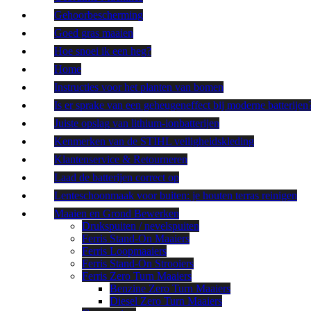
Gehoorbescherming
Goed gras maaien
Hoe snoei ik een heg?
Home
Instructies voor het planten van bomen
Is er sprake van een geheugeneffect bij moderne batterijen
Juiste opslag van lithium-ionbatterijen
Kenmerken van de STIHL veiligheidskleding
Klantenservice & Retourneren
Laad de batterijen correct op
Lenteschoonmaak voor buiten: je houten terras reinigen
Maaien en Grond Bewerken
Drukspuiten / nevelspuiten
Ferris Stand-On Maaiers
Ferris Loopmaaiers
Ferris Stand-On Strooiers
Ferris Zero Turn Maaiers
Benzine Zero Turn Maaiers
Diesel Zero Turn Maaiers