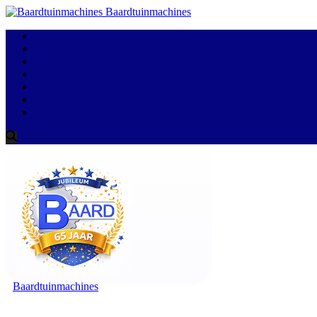
Baardtuinmachines
Baardtuinmachines