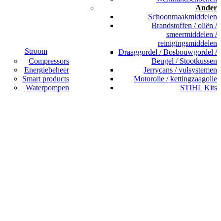
Ander
Schoonmaakmiddelen
Brandstoffen / oliën /
smeermiddelen /
reinigingsmiddelen
Stroom
Draaggordel / Bosbouwgordel /
Compressors
Beugel / Stootkussen
Energiebeheer
Jerrycans / vulsystemen
Smart products
Motorolie / kettingzaagolie
Waterpompen
STIHL Kits