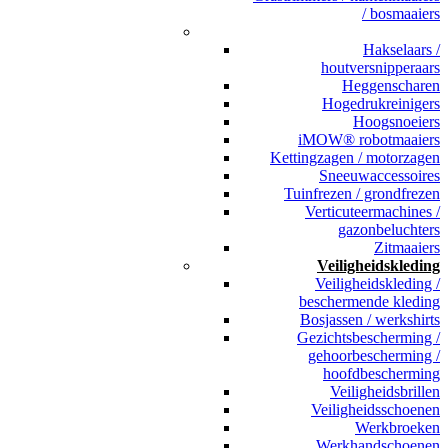
/ bosmaaiers
_
Hakselaars /
houtversnipperaars
Heggenscharen
Hogedrukreinigers
Hoogsnoeiers
iMOW® robotmaaiers
Kettingzagen / motorzagen
Sneeuwaccessoires
Tuinfrezen / grondfrezen
Verticuteermachines /
gazonbeluchters
Zitmaaiers
Veiligheidskleding
Veiligheidskleding /
beschermende kleding
Bosjassen / werkshirts
Gezichtsbescherming /
gehoorbescherming /
hoofdbescherming
Veiligheidsbrillen
Veiligheidsschoenen
Werkbroeken
Werkhandschoenen