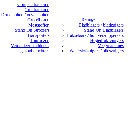
Compacttractoren
Tuintractoren
Drukspuiten / nevelspuiten
Reinigen
Grondboren
Meststoffen
Bladblazers / bladzuigers
Stand-On Strooiers
Stand-On Bladblazers
Transporters
Hakselaars / houtversnipperaars
Tuinfrezen
Hogedrukreinigers
Verticuteermachines /
Veegmachines
gazonbeluchters
Waterstofzuigers / alleszuigers