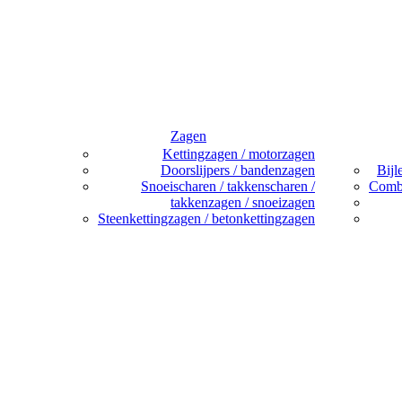
Zagen
Kettingzagen / motorzagen
Doorslijpers / bandenzagen
Bijl
Snoeischaren / takkenscharen /
Combi
takkenzagen / snoeizagen
Steenkettingzagen / betonkettingzagen