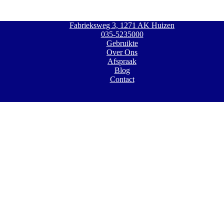
Fabrieksweg 3, 1271 AK Huizen
035-5235000
Gebruikte
Over Ons
Afspraak
Blog
Contact