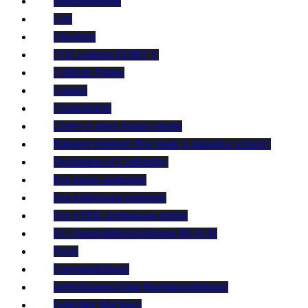
Buitenreiniging
Cart
Checkout
CO2 conform EURO V
Collectie Pagina
Contact
Cookiebeleid
Creëer je eigen houten ideeën
Dakgoot reinigen: Hoe maak je dakgoten schoon?
Declaration of Conformity
Een gazon aanleggen
Een kettingzaag monteren
Een STIHL kettingzaag starten
EU-chemicaliënverordening REACH
Ferris
Gazononderhoud
Gebruiksaanwijzing Machineonderhoud
Gebruikte Machines