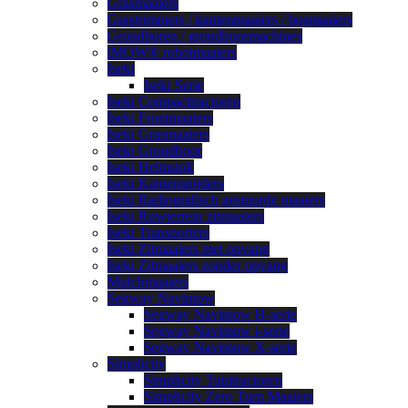
Grasmaaiers
Grastrimmers / kantenmaaiers / bosmaaiers
Grondboren / grondboormachines
iMOW® robotmaaiers
Iseki
Iseki Serie
Iseki Compacttractoren
Iseki Frontmaaiers
Iseki Grasmaaiers
Iseki Grondboor
Iseki Helmstok
Iseki Kantensnijders
Iseki Radiografisch gestuurde maaiers
Iseki Ruwterrein zitmaaiers
Iseki Transporters
Iseki Zitmaaiers met opvang
Iseki Zitmaaiers zonder opvang
Mulchmaaiers
Segway Navimow
Segway Navimow H-serie
Segway Navimow i-serie
Segway Navimow X-serie
Simplicity
Simplicity Tuintractoren
Simplicity Zero Turn Maaiers