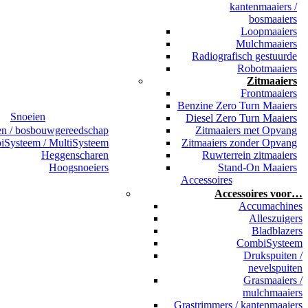
kantenmaaiers /
bosmaaiers
Loopmaaiers
Mulchmaaiers
Radiografisch gestuurde
Robotmaaiers
Zitmaaiers
Frontmaaiers
Benzine Zero Turn Maaiers
Snoeien
Diesel Zero Turn Maaiers
en / bosbouwgereedschap
Zitmaaiers met Opvang
Systeem / MultiSysteem
Zitmaaiers zonder Opvang
Heggenscharen
Ruwterrein zitmaaiers
Hoogsnoeiers
Stand-On Maaiers
Accessoires
Accessoires voor…
Accumachines
Alleszuigers
Bladblazers
CombiSysteem
Drukspuiten /
nevelspuiten
Grasmaaiers /
mulchmaaiers
Grastrimmers / kantenmaaiers