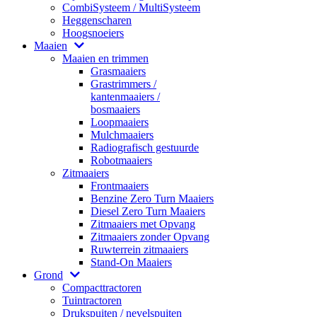
CombiSysteem / MultiSysteem
Heggenscharen
Hoogsnoeiers
Maaien
Maaien en trimmen
Grasmaaiers
Grastrimmers /
kantenmaaiers /
bosmaaiers
Loopmaaiers
Mulchmaaiers
Radiografisch gestuurde
Robotmaaiers
Zitmaaiers
Frontmaaiers
Benzine Zero Turn Maaiers
Diesel Zero Turn Maaiers
Zitmaaiers met Opvang
Zitmaaiers zonder Opvang
Ruwterrein zitmaaiers
Stand-On Maaiers
Grond
Compacttractoren
Tuintractoren
Drukspuiten / nevelspuiten