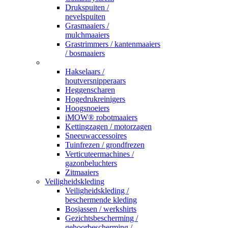
Drukspuiten /
nevelspuiten
Grasmaaiers /
mulchmaaiers
Grastrimmers / kantenmaaiers
/ bosmaaiers
_
Hakselaars /
houtversnipperaars
Heggenscharen
Hogedrukreinigers
Hoogsnoeiers
iMOW® robotmaaiers
Kettingzagen / motorzagen
Sneeuwaccessoires
Tuinfrezen / grondfrezen
Verticuteermachines /
gazonbeluchters
Zitmaaiers
Veiligheidskleding
Veiligheidskleding /
beschermende kleding
Bosjassen / werkshirts
Gezichtsbescherming /
gehoorbescherming /