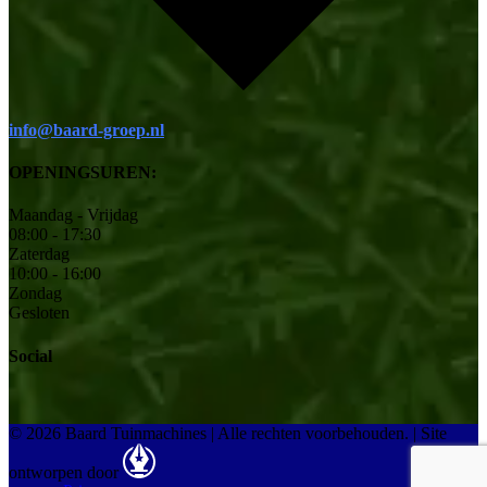
info@baard-groep.nl
OPENINGSUREN:
Maandag - Vrijdag
08:00 - 17:30
Zaterdag
10:00 - 16:00
Zondag
Gesloten
Social
© 2026 Baard Tuinmachines | Alle rechten voorbehouden.
|
Site
ontworpen door