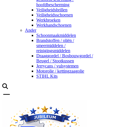
hoofdbescherming
Veiligheidsbrillen
Veiligheidsschoenen
Werkbroeken
Werkhandschoenen
Ander
Schoonmaakmiddelen
Brandstoffen / oliën /
smeermiddelen /
reinigingsmiddelen
Draaggordel / Bosbouwgordel /
Beugel / Stootkussen
Jerrycans / vulsystemen
Motorolie / kettingzaagolie
STIHL Kits