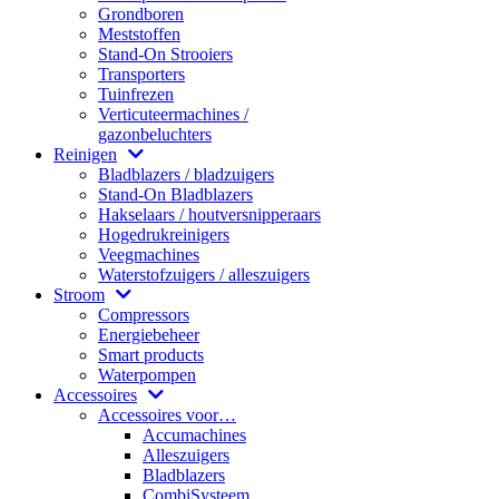
Grondboren
Meststoffen
Stand-On Strooiers
Transporters
Tuinfrezen
Verticuteermachines /
gazonbeluchters
Reinigen
Bladblazers / bladzuigers
Stand-On Bladblazers
Hakselaars / houtversnipperaars
Hogedrukreinigers
Veegmachines
Waterstofzuigers / alleszuigers
Stroom
Compressors
Energiebeheer
Smart products
Waterpompen
Accessoires
Accessoires voor…
Accumachines
Alleszuigers
Bladblazers
CombiSysteem