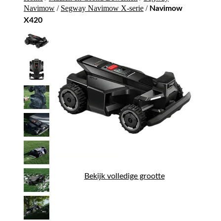
Navimow
/
Segway Navimow X-serie
/
Navimow
X420
Bekijk volledige grootte