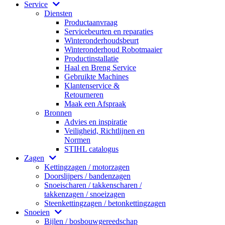
Service
Diensten
Productaanvraag
Servicebeurten en reparaties
Winteronderhoudsbeurt
Winteronderhoud Robotmaaier
Productinstallatie
Haal en Breng Service
Gebruikte Machines
Klantenservice &
Retourneren
Maak een Afspraak
Bronnen
Advies en inspiratie
Veiligheid, Richtlijnen en
Normen
STIHL catalogus
Zagen
Kettingzagen / motorzagen
Doorslijpers / bandenzagen
Snoeischaren / takkenscharen /
takkenzagen / snoeizagen
Steenkettingzagen / betonkettingzagen
Snoeien
Bijlen / bosbouwgereedschap