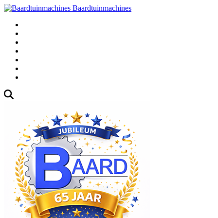
Baardtuinmachines
Fabrieksweg 3, 1271 AK Huizen
035-5235000
Gebruikte
Over Ons
Afspraak
Blog
Contact