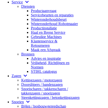
Service
Diensten
Productaanvraag
Servicebeurten en reparaties
Winteronderhoudsbeurt
Winteronderhoud Robotmaaier
Productinstallatie
Haal en Breng Service
Gebruikte Machines
Klantenservice &
Retourneren
Maak een Afspraak
Bronnen
Advies en inspiratie
Veiligheid, Richtlijnen en
Normen
STIHL catalogus
Zagen
Kettingzagen / motorzagen
Doorslijpers / bandenzagen
Snoeischaren / takkenscharen /
takkenzagen / snoeizagen
Steenkettingzagen / betonkettingzagen
Snoeien
Bijlen / bosbouwgereedschap