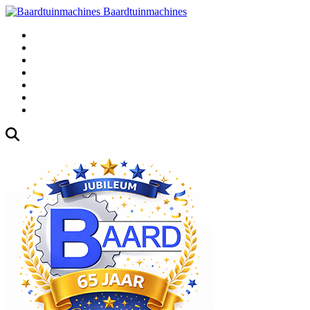
Baardtuinmachines
Fabrieksweg 3, 1271 AK Huizen
035-5235000
Gebruikte
Over Ons
Afspraak
Blog
Contact