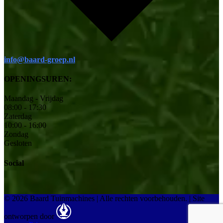
info@baard-groep.nl
OPENINGSUREN:
Maandag - Vrijdag
08:00 - 17:30
Zaterdag
10:00 - 16:00
Zondag
Gesloten
Social
© 2026 Baard Tuinmachines | Alle rechten voorbehouden.
|
Site
ontworpen door