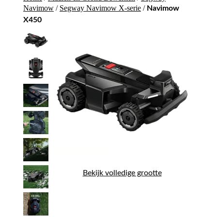
Navimow
/
Segway Navimow X-serie
/
Navimow
X450
Bekijk volledige grootte