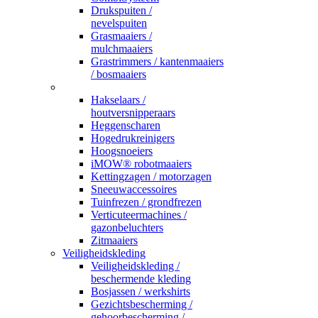
Drukspuiten /
nevelspuiten
Grasmaaiers /
mulchmaaiers
Grastrimmers / kantenmaaiers
/ bosmaaiers
_
Hakselaars /
houtversnipperaars
Heggenscharen
Hogedrukreinigers
Hoogsnoeiers
iMOW® robotmaaiers
Kettingzagen / motorzagen
Sneeuwaccessoires
Tuinfrezen / grondfrezen
Verticuteermachines /
gazonbeluchters
Zitmaaiers
Veiligheidskleding
Veiligheidskleding /
beschermende kleding
Bosjassen / werkshirts
Gezichtsbescherming /
gehoorbescherming /