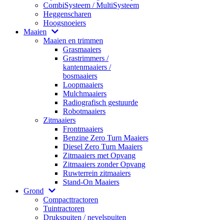
CombiSysteem / MultiSysteem
Heggenscharen
Hoogsnoeiers
Maaien
Maaien en trimmen
Grasmaaiers
Grastrimmers /
kantenmaaiers /
bosmaaiers
Loopmaaiers
Mulchmaaiers
Radiografisch gestuurde
Robotmaaiers
Zitmaaiers
Frontmaaiers
Benzine Zero Turn Maaiers
Diesel Zero Turn Maaiers
Zitmaaiers met Opvang
Zitmaaiers zonder Opvang
Ruwterrein zitmaaiers
Stand-On Maaiers
Grond
Compacttractoren
Tuintractoren
Drukspuiten / nevelspuiten