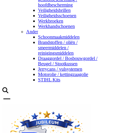
hoofdbescherming
Veiligheidsbrillen
Veiligheidsschoenen
Werkbroeken
Werkhandschoenen
Ander
Schoonmaakmiddelen
Brandstoffen / oliën /
smeermiddelen /
reinigingsmiddelen
Draaggordel / Bosbouwgordel /
Beugel / Stootkussen
Jerrycans / vulsystemen
Motorolie / kettingzaagolie
STIHL Kits