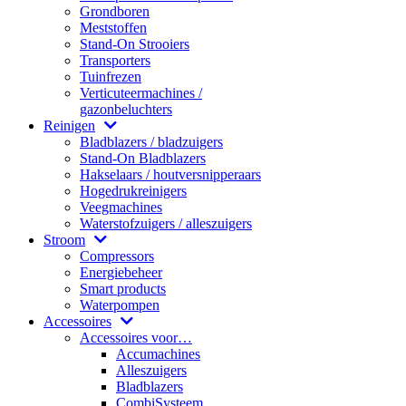
Grondboren
Meststoffen
Stand-On Strooiers
Transporters
Tuinfrezen
Verticuteermachines /
gazonbeluchters
Reinigen
Bladblazers / bladzuigers
Stand-On Bladblazers
Hakselaars / houtversnipperaars
Hogedrukreinigers
Veegmachines
Waterstofzuigers / alleszuigers
Stroom
Compressors
Energiebeheer
Smart products
Waterpompen
Accessoires
Accessoires voor…
Accumachines
Alleszuigers
Bladblazers
CombiSysteem