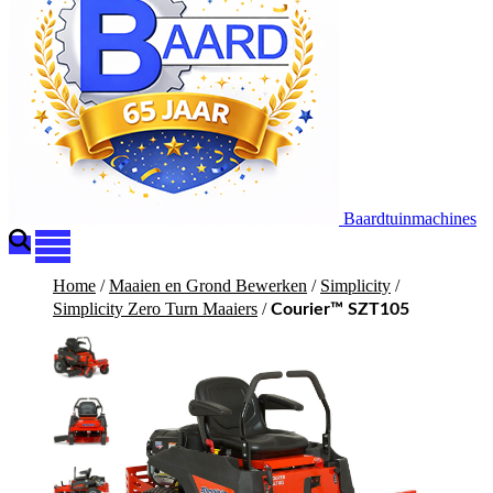
Baardtuinmachines
Home
/
Maaien en Grond Bewerken
/
Simplicity
/
Simplicity Zero Turn Maaiers
/
Courier™ SZT105