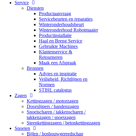
Service
Diensten
Productaanvraag
Servicebeurten en reparaties
Winteronderhoudsbeurt
Winteronderhoud Robotmaaier
Productinstallatie
Haal en Breng Service
Gebruikte Machines
Klantenservice &
Retourneren
Maak een Afspraak
Bronnen
Advies en inspiratie
Veiligheid, Richtlijnen en
Normen
STIHL catalogus
Zagen
Kettingzagen / motorzagen
Doorslijpers / bandenzagen
Snoeischaren / takkenscharen /
takkenzagen / snoeizagen
Steenkettingzagen / betonkettingzagen
Snoeien
Bijlen / bosbouwgereedschap