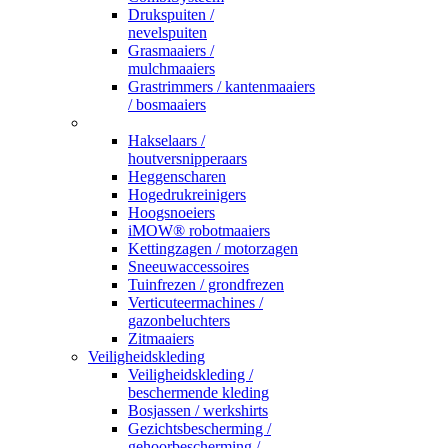
Drukspuiten /
nevelspuiten
Grasmaaiers /
mulchmaaiers
Grastrimmers / kantenmaaiers
/ bosmaaiers
_
Hakselaars /
houtversnipperaars
Heggenscharen
Hogedrukreinigers
Hoogsnoeiers
iMOW® robotmaaiers
Kettingzagen / motorzagen
Sneeuwaccessoires
Tuinfrezen / grondfrezen
Verticuteermachines /
gazonbeluchters
Zitmaaiers
Veiligheidskleding
Veiligheidskleding /
beschermende kleding
Bosjassen / werkshirts
Gezichtsbescherming /
gehoorbescherming /