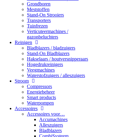
Grondboren
Meststoffen
Stand-On Strooiers
Transporters
Tuinfrezen
Verticuteermachines /
gazonbeluchters
Reinigen
Bladblazers / bladzuigers
Stand-On Bladblazers
Hakselaars / houtversnipperaars
Hogedrukreinigers
Veegmachines
Waterstofzuigers / alleszuigers
Stroom
Compressors
Energiebeheer
Smart products
Waterpompen
Accessoires
Accessoires voor…
Accumachines
Alleszuigers
Bladblazers
CombiSysteem