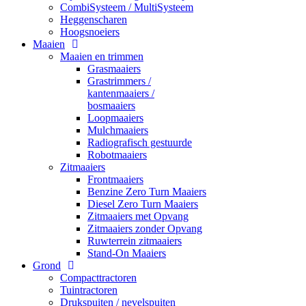
CombiSysteem / MultiSysteem
Heggenscharen
Hoogsnoeiers
Maaien
Maaien en trimmen
Grasmaaiers
Grastrimmers /
kantenmaaiers /
bosmaaiers
Loopmaaiers
Mulchmaaiers
Radiografisch gestuurde
Robotmaaiers
Zitmaaiers
Frontmaaiers
Benzine Zero Turn Maaiers
Diesel Zero Turn Maaiers
Zitmaaiers met Opvang
Zitmaaiers zonder Opvang
Ruwterrein zitmaaiers
Stand-On Maaiers
Grond
Compacttractoren
Tuintractoren
Drukspuiten / nevelspuiten