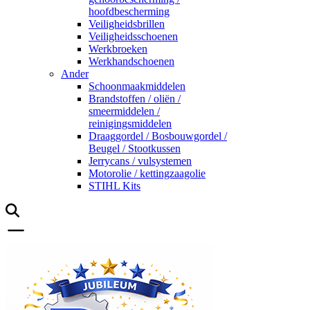
hoofdbescherming
Veiligheidsbrillen
Veiligheidsschoenen
Werkbroeken
Werkhandschoenen
Ander
Schoonmaakmiddelen
Brandstoffen / oliën /
smeermiddelen /
reinigingsmiddelen
Draaggordel / Bosbouwgordel /
Beugel / Stootkussen
Jerrycans / vulsystemen
Motorolie / kettingzaagolie
STIHL Kits