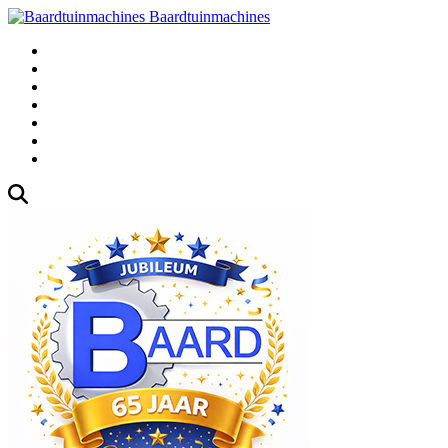
Baardtuinmachines
Fabrieksweg 3, 1271 AK Huizen
035-5235000
Gebruikte
Over Ons
Afspraak
Blog
Contact