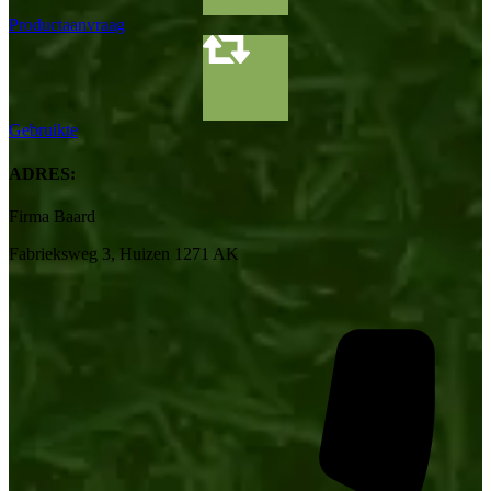
Productaanvraag
Gebruikte
ADRES:
Firma Baard
Fabrieksweg 3, Huizen 1271 AK