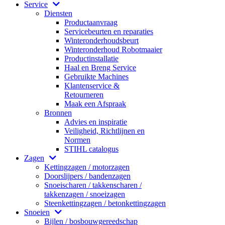
Service
Diensten
Productaanvraag
Servicebeurten en reparaties
Winteronderhoudsbeurt
Winteronderhoud Robotmaaier
Productinstallatie
Haal en Breng Service
Gebruikte Machines
Klantenservice &
Retourneren
Maak een Afspraak
Bronnen
Advies en inspiratie
Veiligheid, Richtlijnen en
Normen
STIHL catalogus
Zagen
Kettingzagen / motorzagen
Doorslijpers / bandenzagen
Snoeischaren / takkenscharen /
takkenzagen / snoeizagen
Steenkettingzagen / betonkettingzagen
Snoeien
Bijlen / bosbouwgereedschap