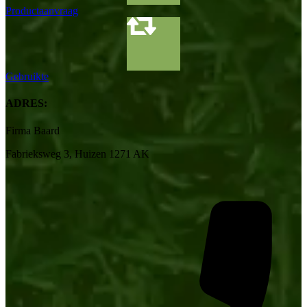
Productaanvraag
Gebruikte
ADRES:
Firma Baard
Fabrieksweg 3, Huizen 1271 AK