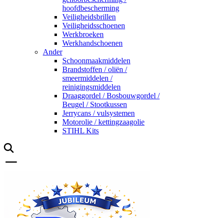
hoofdbescherming
Veiligheidsbrillen
Veiligheidsschoenen
Werkbroeken
Werkhandschoenen
Ander
Schoonmaakmiddelen
Brandstoffen / oliën /
smeermiddelen /
reinigingsmiddelen
Draaggordel / Bosbouwgordel /
Beugel / Stootkussen
Jerrycans / vulsystemen
Motorolie / kettingzaagolie
STIHL Kits