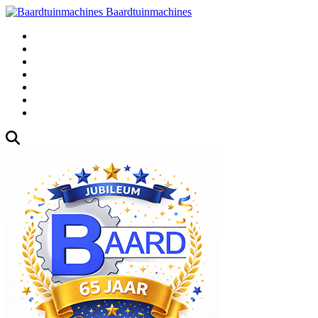
Baardtuinmachines
Fabrieksweg 3, 1271 AK Huizen
035-5235000
Gebruikte
Over Ons
Afspraak
Blog
Contact