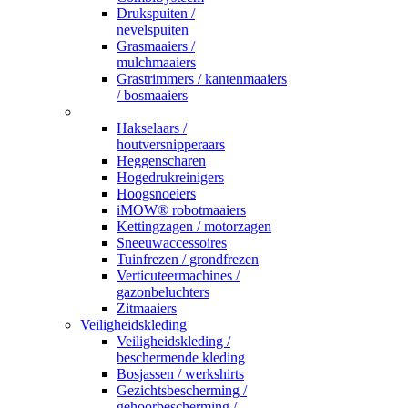
Drukspuiten /
nevelspuiten
Grasmaaiers /
mulchmaaiers
Grastrimmers / kantenmaaiers
/ bosmaaiers
_
Hakselaars /
houtversnipperaars
Heggenscharen
Hogedrukreinigers
Hoogsnoeiers
iMOW® robotmaaiers
Kettingzagen / motorzagen
Sneeuwaccessoires
Tuinfrezen / grondfrezen
Verticuteermachines /
gazonbeluchters
Zitmaaiers
Veiligheidskleding
Veiligheidskleding /
beschermende kleding
Bosjassen / werkshirts
Gezichtsbescherming /
gehoorbescherming /