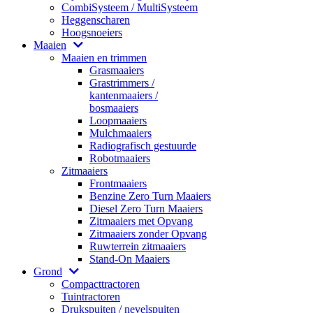
CombiSysteem / MultiSysteem
Heggenscharen
Hoogsnoeiers
Maaien
Maaien en trimmen
Grasmaaiers
Grastrimmers /
kantenmaaiers /
bosmaaiers
Loopmaaiers
Mulchmaaiers
Radiografisch gestuurde
Robotmaaiers
Zitmaaiers
Frontmaaiers
Benzine Zero Turn Maaiers
Diesel Zero Turn Maaiers
Zitmaaiers met Opvang
Zitmaaiers zonder Opvang
Ruwterrein zitmaaiers
Stand-On Maaiers
Grond
Compacttractoren
Tuintractoren
Drukspuiten / nevelspuiten