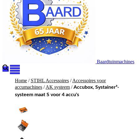
Baardtuinmachines
Home
/
STIHL Accessoires
/
Accessoires voor
accumachines
/
AK systeem
/
Accubox, Systainer³-
systeem maat S voor 4 accu's