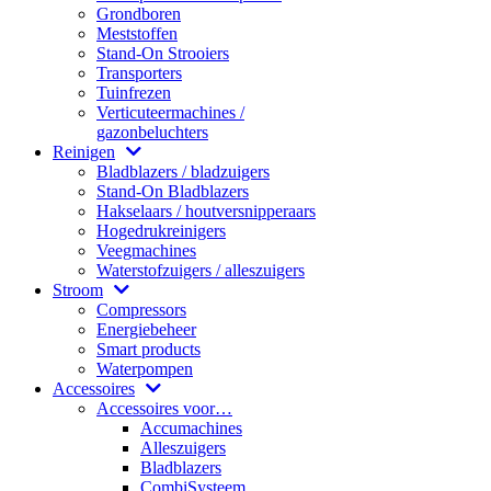
Grondboren
Meststoffen
Stand-On Strooiers
Transporters
Tuinfrezen
Verticuteermachines /
gazonbeluchters
Reinigen
Bladblazers / bladzuigers
Stand-On Bladblazers
Hakselaars / houtversnipperaars
Hogedrukreinigers
Veegmachines
Waterstofzuigers / alleszuigers
Stroom
Compressors
Energiebeheer
Smart products
Waterpompen
Accessoires
Accessoires voor…
Accumachines
Alleszuigers
Bladblazers
CombiSysteem