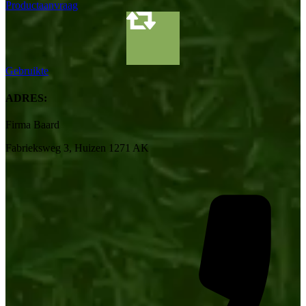
Productaanvraag
Gebruikte
ADRES:
Firma Baard
Fabrieksweg 3, Huizen 1271 AK