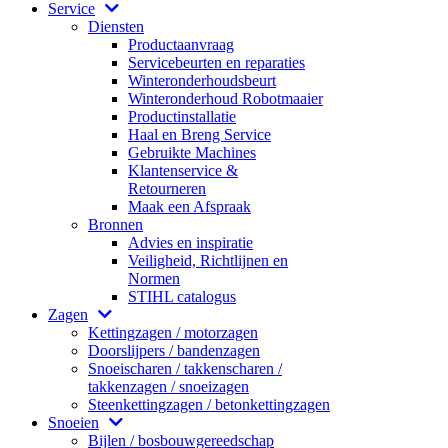
Service
Diensten
Productaanvraag
Servicebeurten en reparaties
Winteronderhoudsbeurt
Winteronderhoud Robotmaaier
Productinstallatie
Haal en Breng Service
Gebruikte Machines
Klantenservice &
Retourneren
Maak een Afspraak
Bronnen
Advies en inspiratie
Veiligheid, Richtlijnen en
Normen
STIHL catalogus
Zagen
Kettingzagen / motorzagen
Doorslijpers / bandenzagen
Snoeischaren / takkenscharen /
takkenzagen / snoeizagen
Steenkettingzagen / betonkettingzagen
Snoeien
Bijlen / bosbouwgereedschap