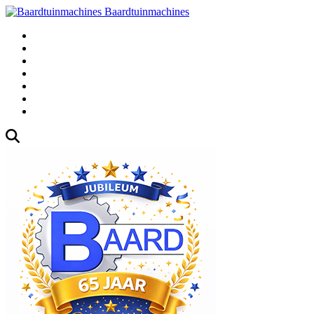
Baardtuinmachines
Fabrieksweg 3, 1271 AK Huizen
035-5235000
Gebruikte
Over Ons
Afspraak
Blog
Contact