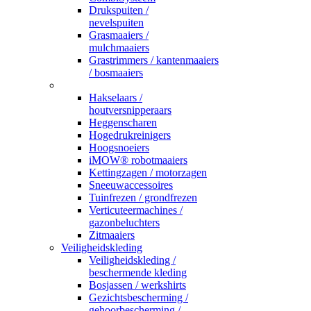
Drukspuiten /
nevelspuiten
Grasmaaiers /
mulchmaaiers
Grastrimmers / kantenmaaiers
/ bosmaaiers
_
Hakselaars /
houtversnipperaars
Heggenscharen
Hogedrukreinigers
Hoogsnoeiers
iMOW® robotmaaiers
Kettingzagen / motorzagen
Sneeuwaccessoires
Tuinfrezen / grondfrezen
Verticuteermachines /
gazonbeluchters
Zitmaaiers
Veiligheidskleding
Veiligheidskleding /
beschermende kleding
Bosjassen / werkshirts
Gezichtsbescherming /
gehoorbescherming /