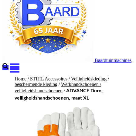
Baardtuinmachines
Home
/
STIHL Accessoires
/
Veiligheidskleding /
beschermende kleding
/
Werkhandschoenen /
veiligheidshandschoenen
/
ADVANCE Duro,
veiligheidshandschoenen, maat XL