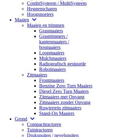
CombiSysteem / MultiSysteem
Heggenscharen
Hoogsnoeiers
Maaien
Maaien en trimmen
Grasmaaiers
Grastrimmers /
kantenmaaiers /
bosmaaiers
Loopmaaiers
Mulchmaaiers
Radiografisch gestuurde
Robotmaaiers
Zitmaaiers
Frontmaaiers
Benzine Zero Turn Maaiers
Diesel Zero Turn Maaiers
Zitmaaiers met Opvang
Zitmaaiers zonder Opvang
Ruwterrein zitmaaiers
Stand-On Maaiers
Grond
Compacttractoren
Tuintractoren
Drukspuiten / nevelspuiten