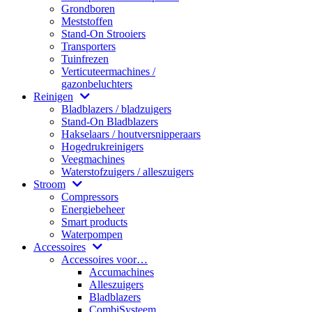
Grondboren
Meststoffen
Stand-On Strooiers
Transporters
Tuinfrezen
Verticuteermachines /
gazonbeluchters
Reinigen
Bladblazers / bladzuigers
Stand-On Bladblazers
Hakselaars / houtversnipperaars
Hogedrukreinigers
Veegmachines
Waterstofzuigers / alleszuigers
Stroom
Compressors
Energiebeheer
Smart products
Waterpompen
Accessoires
Accessoires voor…
Accumachines
Alleszuigers
Bladblazers
CombiSysteem