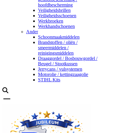
hoofdbescherming
Veiligheidsbrillen
Veiligheidsschoenen
Werkbroeken
Werkhandschoenen
Ander
Schoonmaakmiddelen
Brandstoffen / oliën /
smeermiddelen /
reinigingsmiddelen
Draaggordel / Bosbouwgordel /
Beugel / Stootkussen
Jerrycans / vulsystemen
Motorolie / kettingzaagolie
STIHL Kits