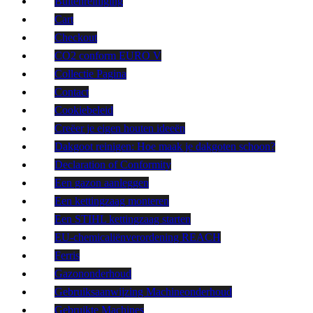
Buitenreiniging
Cart
Checkout
CO2 conform EURO V
Collectie Pagina
Contact
Cookiebeleid
Creëer je eigen houten ideeën
Dakgoot reinigen: Hoe maak je dakgoten schoon?
Declaration of Conformity
Een gazon aanleggen
Een kettingzaag monteren
Een STIHL kettingzaag starten
EU-chemicaliënverordening REACH
Ferris
Gazononderhoud
Gebruiksaanwijzing Machineonderhoud
Gebruikte Machines