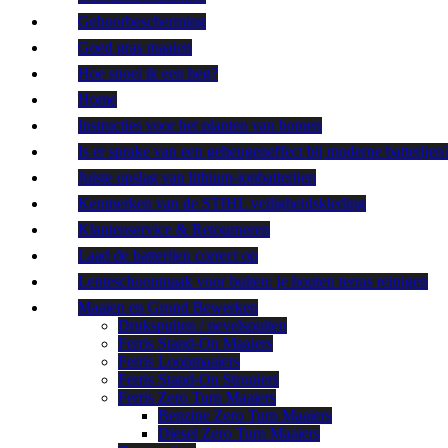
Gehoorbescherming
Goed gras maaien
Hoe snoei ik een heg?
Home
Instructies voor het planten van bomen
Is er sprake van een geheugeneffect bij moderne batterijen
Juiste opslag van lithium-ionbatterijen
Kenmerken van de STIHL veiligheidskleding
Klantenservice & Retourneren
Laad de batterijen correct op
Lenteschoonmaak voor buiten: je houten terras reinigen
Maaien en Grond Bewerken
Drukspuiten / nevelspuiten
Ferris Stand-On Maaiers
Ferris Loopmaaiers
Ferris Stand-On Strooiers
Ferris Zero Turn Maaiers
Benzine Zero Turn Maaiers
Diesel Zero Turn Maaiers