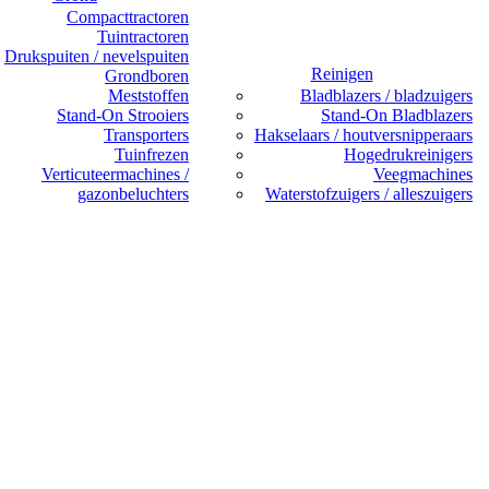
Compacttractoren
Tuintractoren
Drukspuiten / nevelspuiten
Reinigen
Grondboren
Meststoffen
Bladblazers / bladzuigers
Stand-On Strooiers
Stand-On Bladblazers
Transporters
Hakselaars / houtversnipperaars
Tuinfrezen
Hogedrukreinigers
Verticuteermachines /
Veegmachines
gazonbeluchters
Waterstofzuigers / alleszuigers