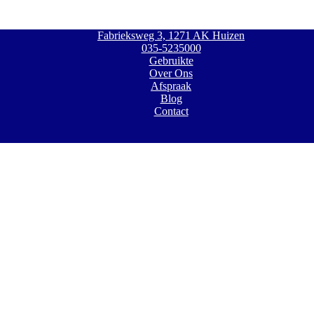
Fabrieksweg 3, 1271 AK Huizen
035-5235000
Gebruikte
Over Ons
Afspraak
Blog
Contact