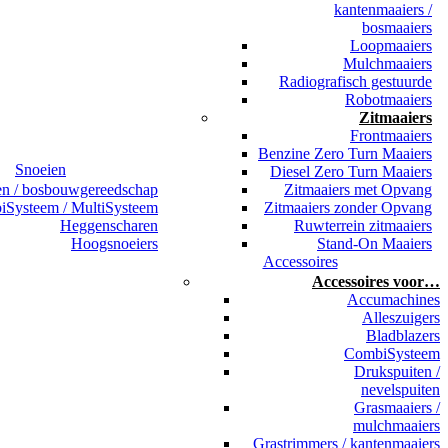
kantenmaaiers /
bosmaaiers
Loopmaaiers
Mulchmaaiers
Radiografisch gestuurde
Robotmaaiers
Zitmaaiers
Frontmaaiers
Benzine Zero Turn Maaiers
Snoeien
Diesel Zero Turn Maaiers
en / bosbouwgereedschap
Zitmaaiers met Opvang
Systeem / MultiSysteem
Zitmaaiers zonder Opvang
Heggenscharen
Ruwterrein zitmaaiers
Hoogsnoeiers
Stand-On Maaiers
Accessoires
Accessoires voor…
Accumachines
Alleszuigers
Bladblazers
CombiSysteem
Drukspuiten /
nevelspuiten
Grasmaaiers /
mulchmaaiers
Grastrimmers / kantenmaaiers