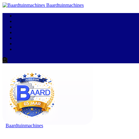
Baardtuinmachines
Baardtuinmachines