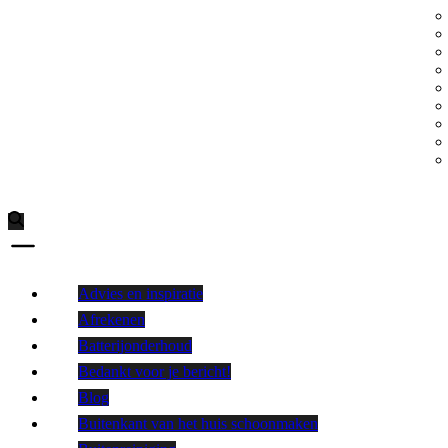
Advies en inspiratie
Afrekenen
Batterijonderhoud
Bedankt voor je bericht!
Blog
Buitenkant van het huis schoonmaken