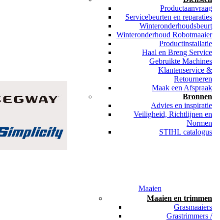
Productaanvraag
Servicebeurten en reparaties
Winteronderhoudsbeurt
Winteronderhoud Robotmaaier
Productinstallatie
Haal en Breng Service
Gebruikte Machines
Klantenservice &
Retourneren
Maak een Afspraak
Bronnen
Advies en inspiratie
Veiligheid, Richtlijnen en
Normen
STIHL catalogus
Maaien
Maaien en trimmen
Grasmaaiers
Grastrimmers /