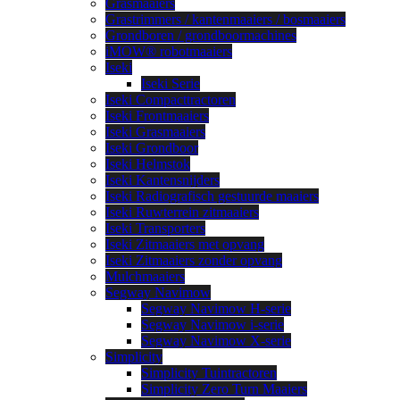
Grasmaaiers
Grastrimmers / kantenmaaiers / bosmaaiers
Grondboren / grondboormachines
iMOW® robotmaaiers
Iseki
Iseki Serie
Iseki Compacttractoren
Iseki Frontmaaiers
Iseki Grasmaaiers
Iseki Grondboor
Iseki Helmstok
Iseki Kantensnijders
Iseki Radiografisch gestuurde maaiers
Iseki Ruwterrein zitmaaiers
Iseki Transporters
Iseki Zitmaaiers met opvang
Iseki Zitmaaiers zonder opvang
Mulchmaaiers
Segway Navimow
Segway Navimow H-serie
Segway Navimow i-serie
Segway Navimow X-serie
Simplicity
Simplicity Tuintractoren
Simplicity Zero Turn Maaiers