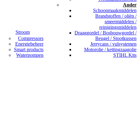
Ander
Schoonmaakmiddelen
Brandstoffen / oliën /
smeermiddelen /
reinigingsmiddelen
Stroom
Draaggordel / Bosbouwgordel /
Compressors
Beugel / Stootkussen
Energiebeheer
Jerrycans / vulsystemen
Smart products
Motorolie / kettingzaagolie
Waterpompen
STIHL Kits