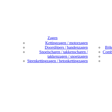
Zagen
Kettingzagen / motorzagen
Doorslijpers / bandenzagen
Bijl
Snoeischaren / takkenscharen /
Combi
takkenzagen / snoeizagen
Steenkettingzagen / betonkettingzagen