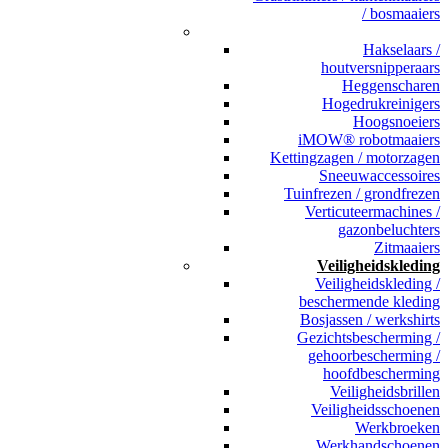
/ bosmaaiers
_
Hakselaars /
houtversnipperaars
Heggenscharen
Hogedrukreinigers
Hoogsnoeiers
iMOW® robotmaaiers
Kettingzagen / motorzagen
Sneeuwaccessoires
Tuinfrezen / grondfrezen
Verticuteermachines /
gazonbeluchters
Zitmaaiers
Veiligheidskleding
Veiligheidskleding /
beschermende kleding
Bosjassen / werkshirts
Gezichtsbescherming /
gehoorbescherming /
hoofdbescherming
Veiligheidsbrillen
Veiligheidsschoenen
Werkbroeken
Werkhandschoenen