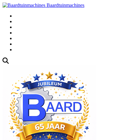
Baardtuinmachines
Fabrieksweg 3, 1271 AK Huizen
035-5235000
Gebruikte
Over Ons
Afspraak
Blog
Contact