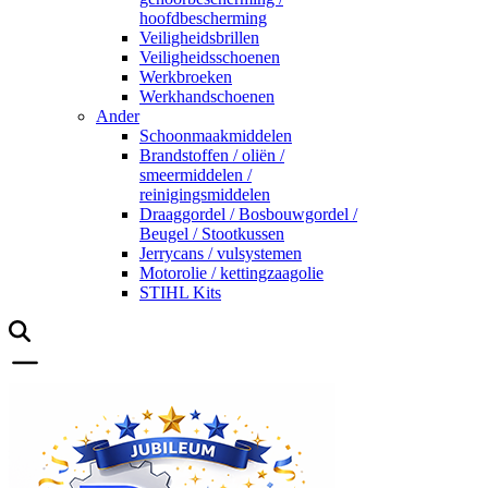
hoofdbescherming
Veiligheidsbrillen
Veiligheidsschoenen
Werkbroeken
Werkhandschoenen
Ander
Schoonmaakmiddelen
Brandstoffen / oliën /
smeermiddelen /
reinigingsmiddelen
Draaggordel / Bosbouwgordel /
Beugel / Stootkussen
Jerrycans / vulsystemen
Motorolie / kettingzaagolie
STIHL Kits