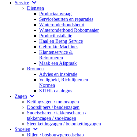
Service
Diensten
Productaanvraag
Servicebeurten en reparaties
Winteronderhoudsbeurt
Winteronderhoud Robotmaaier
Productinstallatie
Haal en Breng Service
Gebruikte Machines
Klantenservice &
Retourneren
Maak een Afspraak
Bronnen
Advies en inspiratie
Veiligheid, Richtlijnen en
Normen
STIHL catalogus
Zagen
Kettingzagen / motorzagen
Doorslijpers / bandenzagen
Snoeischaren / takkenscharen /
takkenzagen / snoeizagen
Steenkettingzagen / betonkettingzagen
Snoeien
Bijlen / bosbouwgereedschap