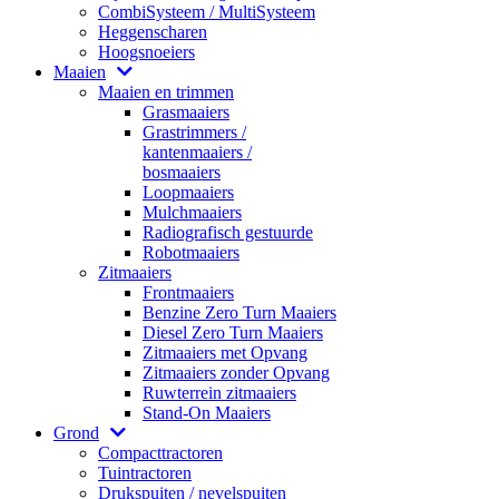
CombiSysteem / MultiSysteem
Heggenscharen
Hoogsnoeiers
Maaien
Maaien en trimmen
Grasmaaiers
Grastrimmers /
kantenmaaiers /
bosmaaiers
Loopmaaiers
Mulchmaaiers
Radiografisch gestuurde
Robotmaaiers
Zitmaaiers
Frontmaaiers
Benzine Zero Turn Maaiers
Diesel Zero Turn Maaiers
Zitmaaiers met Opvang
Zitmaaiers zonder Opvang
Ruwterrein zitmaaiers
Stand-On Maaiers
Grond
Compacttractoren
Tuintractoren
Drukspuiten / nevelspuiten