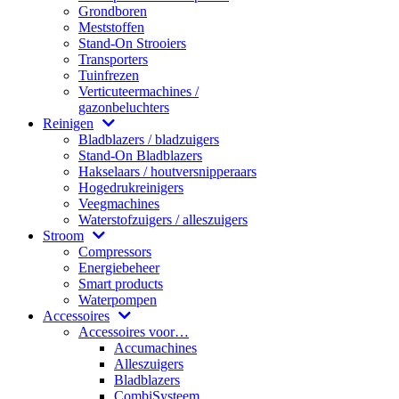
Grondboren
Meststoffen
Stand-On Strooiers
Transporters
Tuinfrezen
Verticuteermachines /
gazonbeluchters
Reinigen
Bladblazers / bladzuigers
Stand-On Bladblazers
Hakselaars / houtversnipperaars
Hogedrukreinigers
Veegmachines
Waterstofzuigers / alleszuigers
Stroom
Compressors
Energiebeheer
Smart products
Waterpompen
Accessoires
Accessoires voor…
Accumachines
Alleszuigers
Bladblazers
CombiSysteem