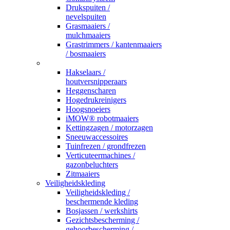
Drukspuiten /
nevelspuiten
Grasmaaiers /
mulchmaaiers
Grastrimmers / kantenmaaiers
/ bosmaaiers
_
Hakselaars /
houtversnipperaars
Heggenscharen
Hogedrukreinigers
Hoogsnoeiers
iMOW® robotmaaiers
Kettingzagen / motorzagen
Sneeuwaccessoires
Tuinfrezen / grondfrezen
Verticuteermachines /
gazonbeluchters
Zitmaaiers
Veiligheidskleding
Veiligheidskleding /
beschermende kleding
Bosjassen / werkshirts
Gezichtsbescherming /
gehoorbescherming /