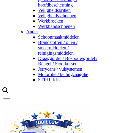
hoofdbescherming
Veiligheidsbrillen
Veiligheidsschoenen
Werkbroeken
Werkhandschoenen
Ander
Schoonmaakmiddelen
Brandstoffen / oliën /
smeermiddelen /
reinigingsmiddelen
Draaggordel / Bosbouwgordel /
Beugel / Stootkussen
Jerrycans / vulsystemen
Motorolie / kettingzaagolie
STIHL Kits