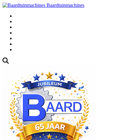
Baardtuinmachines
Fabrieksweg 3, 1271 AK Huizen
035-5235000
Gebruikte
Over Ons
Afspraak
Blog
Contact