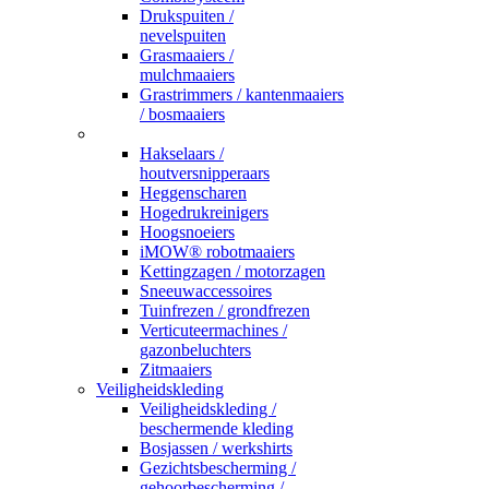
Drukspuiten /
nevelspuiten
Grasmaaiers /
mulchmaaiers
Grastrimmers / kantenmaaiers
/ bosmaaiers
_
Hakselaars /
houtversnipperaars
Heggenscharen
Hogedrukreinigers
Hoogsnoeiers
iMOW® robotmaaiers
Kettingzagen / motorzagen
Sneeuwaccessoires
Tuinfrezen / grondfrezen
Verticuteermachines /
gazonbeluchters
Zitmaaiers
Veiligheidskleding
Veiligheidskleding /
beschermende kleding
Bosjassen / werkshirts
Gezichtsbescherming /
gehoorbescherming /