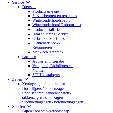
Service
Diensten
Productaanvraag
Servicebeurten en reparaties
Winteronderhoudsbeurt
Winteronderhoud Robotmaaier
Productinstallatie
Haal en Breng Service
Gebruikte Machines
Klantenservice &
Retourneren
Maak een Afspraak
Bronnen
Advies en inspiratie
Veiligheid, Richtlijnen en
Normen
STIHL catalogus
Zagen
Kettingzagen / motorzagen
Doorslijpers / bandenzagen
Snoeischaren / takkenscharen /
takkenzagen / snoeizagen
Steenkettingzagen / betonkettingzagen
Snoeien
Bijlen / bosbouwgereedschap