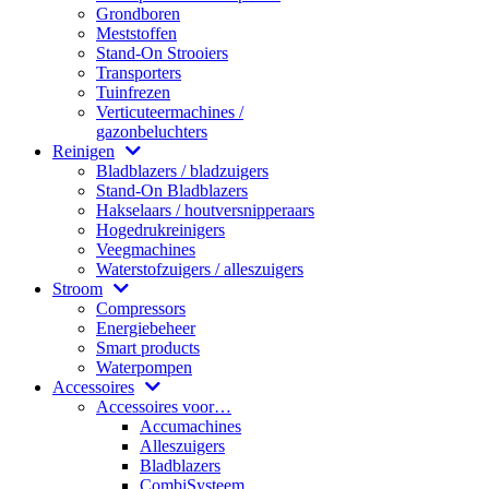
Grondboren
Meststoffen
Stand-On Strooiers
Transporters
Tuinfrezen
Verticuteermachines /
gazonbeluchters
Reinigen
Bladblazers / bladzuigers
Stand-On Bladblazers
Hakselaars / houtversnipperaars
Hogedrukreinigers
Veegmachines
Waterstofzuigers / alleszuigers
Stroom
Compressors
Energiebeheer
Smart products
Waterpompen
Accessoires
Accessoires voor…
Accumachines
Alleszuigers
Bladblazers
CombiSysteem