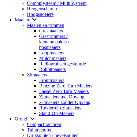
CombiSysteem / MultiSysteem
Heggenscharen
Hoogsnoeiers
Maaien
Maaien en trimmen
Grasmaaiers
Grastrimmers /
kantenmaaiers /
bosmaaiers
Loopmaaiers
Mulchmaaiers
Radiografisch gestuurde
Robotmaaiers
Zitmaaiers
Frontmaaiers
Benzine Zero Turn Maaiers
Diesel Zero Turn Maaiers
Zitmaaiers met Opvang
Zitmaaiers zonder Opvang
Ruwterrein zitmaaiers
Stand-On Maaiers
Grond
Compacttractoren
Tuintractoren
Drukspuiten / nevelspuiten