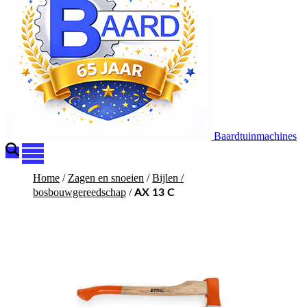
Baardtuinmachines
Home
/
Zagen en snoeien
/
Bijlen /
bosbouwgereedschap
/
AX 13 C