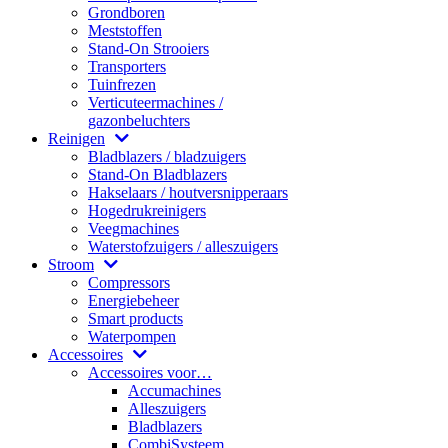
Grondboren
Meststoffen
Stand-On Strooiers
Transporters
Tuinfrezen
Verticuteermachines /
gazonbeluchters
Reinigen
Bladblazers / bladzuigers
Stand-On Bladblazers
Hakselaars / houtversnipperaars
Hogedrukreinigers
Veegmachines
Waterstofzuigers / alleszuigers
Stroom
Compressors
Energiebeheer
Smart products
Waterpompen
Accessoires
Accessoires voor…
Accumachines
Alleszuigers
Bladblazers
CombiSysteem