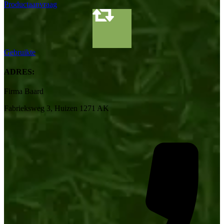
Productaanvraag
Gebruikte
ADRES:
Firma Baard
Fabrieksweg 3, Huizen 1271 AK