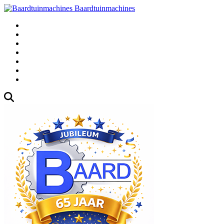
Baardtuinmachines
Fabrieksweg 3, 1271 AK Huizen
035-5235000
Gebruikte
Over Ons
Afspraak
Blog
Contact