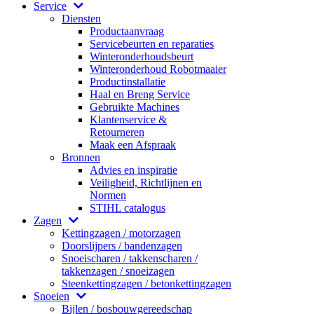
Service
Diensten
Productaanvraag
Servicebeurten en reparaties
Winteronderhoudsbeurt
Winteronderhoud Robotmaaier
Productinstallatie
Haal en Breng Service
Gebruikte Machines
Klantenservice &
Retourneren
Maak een Afspraak
Bronnen
Advies en inspiratie
Veiligheid, Richtlijnen en
Normen
STIHL catalogus
Zagen
Kettingzagen / motorzagen
Doorslijpers / bandenzagen
Snoeischaren / takkenscharen /
takkenzagen / snoeizagen
Steenkettingzagen / betonkettingzagen
Snoeien
Bijlen / bosbouwgereedschap