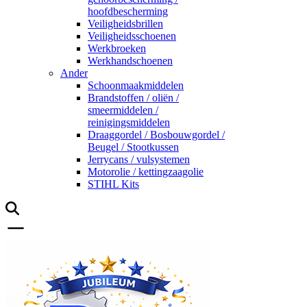
hoofdbescherming
Veiligheidsbrillen
Veiligheidsschoenen
Werkbroeken
Werkhandschoenen
Ander
Schoonmaakmiddelen
Brandstoffen / oliën /
smeermiddelen /
reinigingsmiddelen
Draaggordel / Bosbouwgordel /
Beugel / Stootkussen
Jerrycans / vulsystemen
Motorolie / kettingzaagolie
STIHL Kits