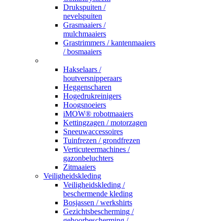
Drukspuiten /
nevelspuiten
Grasmaaiers /
mulchmaaiers
Grastrimmers / kantenmaaiers
/ bosmaaiers
_
Hakselaars /
houtversnipperaars
Heggenscharen
Hogedrukreinigers
Hoogsnoeiers
iMOW® robotmaaiers
Kettingzagen / motorzagen
Sneeuwaccessoires
Tuinfrezen / grondfrezen
Verticuteermachines /
gazonbeluchters
Zitmaaiers
Veiligheidskleding
Veiligheidskleding /
beschermende kleding
Bosjassen / werkshirts
Gezichtsbescherming /
gehoorbescherming /