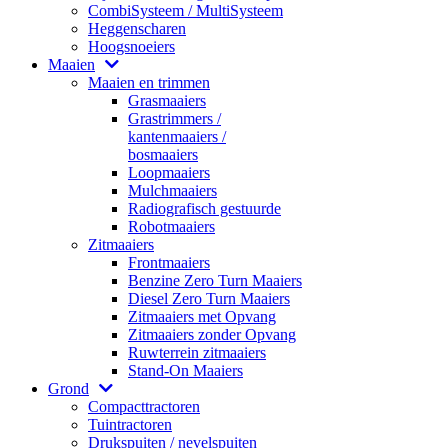
CombiSysteem / MultiSysteem
Heggenscharen
Hoogsnoeiers
Maaien
Maaien en trimmen
Grasmaaiers
Grastrimmers /
kantenmaaiers /
bosmaaiers
Loopmaaiers
Mulchmaaiers
Radiografisch gestuurde
Robotmaaiers
Zitmaaiers
Frontmaaiers
Benzine Zero Turn Maaiers
Diesel Zero Turn Maaiers
Zitmaaiers met Opvang
Zitmaaiers zonder Opvang
Ruwterrein zitmaaiers
Stand-On Maaiers
Grond
Compacttractoren
Tuintractoren
Drukspuiten / nevelspuiten