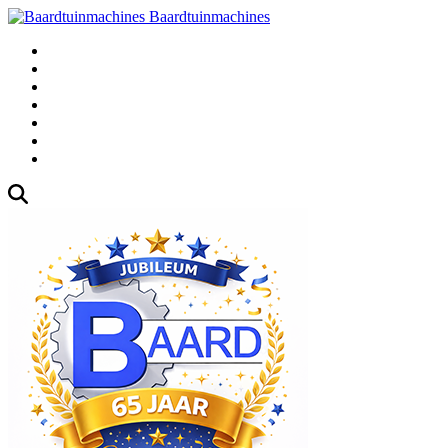
Baardtuinmachines
Fabrieksweg 3, 1271 AK Huizen
035-5235000
Gebruikte
Over Ons
Afspraak
Blog
Contact