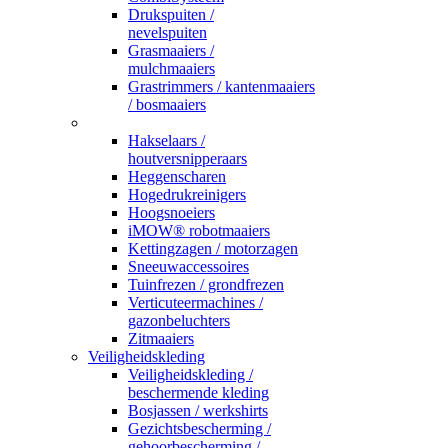
Drukspuiten /
nevelspuiten
Grasmaaiers /
mulchmaaiers
Grastrimmers / kantenmaaiers
/ bosmaaiers
_
Hakselaars /
houtversnipperaars
Heggenscharen
Hogedrukreinigers
Hoogsnoeiers
iMOW® robotmaaiers
Kettingzagen / motorzagen
Sneeuwaccessoires
Tuinfrezen / grondfrezen
Verticuteermachines /
gazonbeluchters
Zitmaaiers
Veiligheidskleding
Veiligheidskleding /
beschermende kleding
Bosjassen / werkshirts
Gezichtsbescherming /
gehoorbescherming /