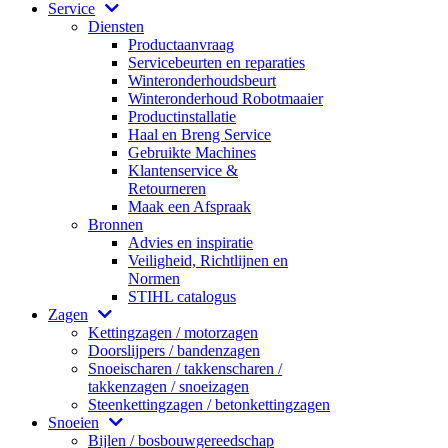
Service
Diensten
Productaanvraag
Servicebeurten en reparaties
Winteronderhoudsbeurt
Winteronderhoud Robotmaaier
Productinstallatie
Haal en Breng Service
Gebruikte Machines
Klantenservice &
Retourneren
Maak een Afspraak
Bronnen
Advies en inspiratie
Veiligheid, Richtlijnen en
Normen
STIHL catalogus
Zagen
Kettingzagen / motorzagen
Doorslijpers / bandenzagen
Snoeischaren / takkenscharen /
takkenzagen / snoeizagen
Steenkettingzagen / betonkettingzagen
Snoeien
Bijlen / bosbouwgereedschap