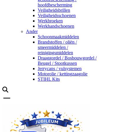
hoofdbescherming
Veiligheidsbrillen
Veiligheidsschoenen
Werkbroeken
Werkhandschoenen
Ander
Schoonmaakmiddelen
Brandstoffen / oliën /
smeermiddelen /
reinigingsmiddelen
Draaggordel / Bosbouwgordel /
Beugel / Stootkussen
Jerrycans / vulsystemen
Motorolie / kettingzaagolie
STIHL Kits