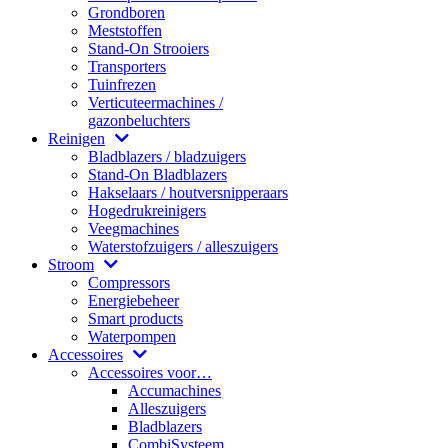
Grondboren
Meststoffen
Stand-On Strooiers
Transporters
Tuinfrezen
Verticuteermachines /
gazonbeluchters
Reinigen
Bladblazers / bladzuigers
Stand-On Bladblazers
Hakselaars / houtversnipperaars
Hogedrukreinigers
Veegmachines
Waterstofzuigers / alleszuigers
Stroom
Compressors
Energiebeheer
Smart products
Waterpompen
Accessoires
Accessoires voor…
Accumachines
Alleszuigers
Bladblazers
CombiSysteem