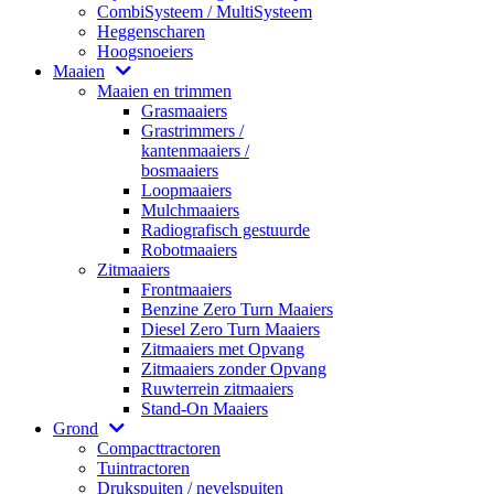
CombiSysteem / MultiSysteem
Heggenscharen
Hoogsnoeiers
Maaien
Maaien en trimmen
Grasmaaiers
Grastrimmers /
kantenmaaiers /
bosmaaiers
Loopmaaiers
Mulchmaaiers
Radiografisch gestuurde
Robotmaaiers
Zitmaaiers
Frontmaaiers
Benzine Zero Turn Maaiers
Diesel Zero Turn Maaiers
Zitmaaiers met Opvang
Zitmaaiers zonder Opvang
Ruwterrein zitmaaiers
Stand-On Maaiers
Grond
Compacttractoren
Tuintractoren
Drukspuiten / nevelspuiten