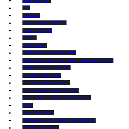
Buitenreiniging
Cart
Checkout
CO2 conform EURO V
Collectie Pagina
Contact
Cookiebeleid
Creëer je eigen houten ideeën
Dakgoot reinigen: Hoe maak je dakgoten schoon?
Declaration of Conformity
Een gazon aanleggen
Een kettingzaag monteren
Een STIHL kettingzaag starten
EU-chemicaliënverordening REACH
Ferris
Gazononderhoud
Gebruiksaanwijzing Machineonderhoud
Gebruikte Machines