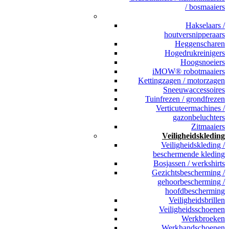
/ bosmaaiers
_
Hakselaars /
houtversnipperaars
Heggenscharen
Hogedrukreinigers
Hoogsnoeiers
iMOW® robotmaaiers
Kettingzagen / motorzagen
Sneeuwaccessoires
Tuinfrezen / grondfrezen
Verticuteermachines /
gazonbeluchters
Zitmaaiers
Veiligheidskleding
Veiligheidskleding /
beschermende kleding
Bosjassen / werkshirts
Gezichtsbescherming /
gehoorbescherming /
hoofdbescherming
Veiligheidsbrillen
Veiligheidsschoenen
Werkbroeken
Werkhandschoenen