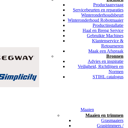
Productaanvraag
Servicebeurten en reparaties
Winteronderhoudsbeurt
Winteronderhoud Robotmaaier
Productinstallatie
Haal en Breng Service
Gebruikte Machines
Klantenservice &
Retourneren
Maak een Afspraak
Bronnen
Advies en inspiratie
Veiligheid, Richtlijnen en
Normen
STIHL catalogus
Maaien
Maaien en trimmen
Grasmaaiers
Grastrimmers /