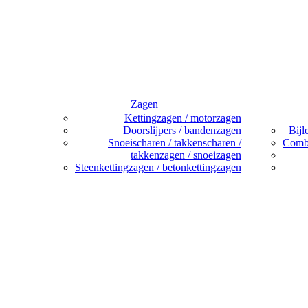
Zagen
Kettingzagen / motorzagen
Doorslijpers / bandenzagen
Bijl
Snoeischaren / takkenscharen /
Combi
takkenzagen / snoeizagen
Steenkettingzagen / betonkettingzagen