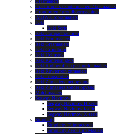
Grasmaaiers
Grastrimmers / kantenmaaiers / bosmaaiers
Grondboren / grondboormachines
iMOW® robotmaaiers
Iseki
Iseki Serie
Iseki Compacttractoren
Iseki Frontmaaiers
Iseki Grasmaaiers
Iseki Grondboor
Iseki Helmstok
Iseki Kantensnijders
Iseki Radiografisch gestuurde maaiers
Iseki Ruwterrein zitmaaiers
Iseki Transporters
Iseki Zitmaaiers met opvang
Iseki Zitmaaiers zonder opvang
Mulchmaaiers
Segway Navimow
Segway Navimow H-serie
Segway Navimow i-serie
Segway Navimow X-serie
Simplicity
Simplicity Tuintractoren
Simplicity Zero Turn Maaiers