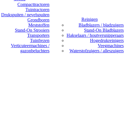
Compacttractoren
Tuintractoren
Drukspuiten / nevelspuiten
Reinigen
Grondboren
Meststoffen
Bladblazers / bladzuigers
Stand-On Strooiers
Stand-On Bladblazers
Transporters
Hakselaars / houtversnipperaars
Tuinfrezen
Hogedrukreinigers
Verticuteermachines /
Veegmachines
gazonbeluchters
Waterstofzuigers / alleszuigers