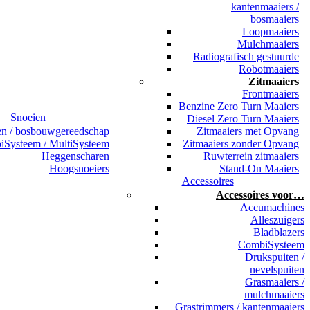
kantenmaaiers /
bosmaaiers
Loopmaaiers
Mulchmaaiers
Radiografisch gestuurde
Robotmaaiers
Zitmaaiers
Frontmaaiers
Benzine Zero Turn Maaiers
Snoeien
Diesel Zero Turn Maaiers
en / bosbouwgereedschap
Zitmaaiers met Opvang
Systeem / MultiSysteem
Zitmaaiers zonder Opvang
Heggenscharen
Ruwterrein zitmaaiers
Hoogsnoeiers
Stand-On Maaiers
Accessoires
Accessoires voor…
Accumachines
Alleszuigers
Bladblazers
CombiSysteem
Drukspuiten /
nevelspuiten
Grasmaaiers /
mulchmaaiers
Grastrimmers / kantenmaaiers