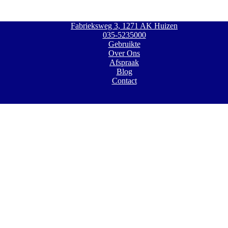
Fabrieksweg 3, 1271 AK Huizen
035-5235000
Gebruikte
Over Ons
Afspraak
Blog
Contact