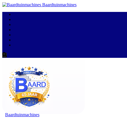
Baardtuinmachines
Baardtuinmachines