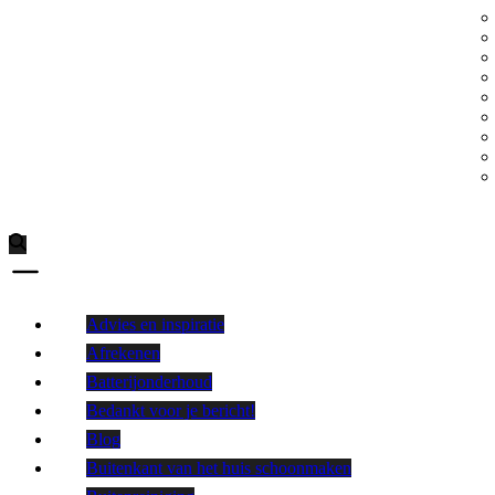
Advies en inspiratie
Afrekenen
Batterijonderhoud
Bedankt voor je bericht!
Blog
Buitenkant van het huis schoonmaken