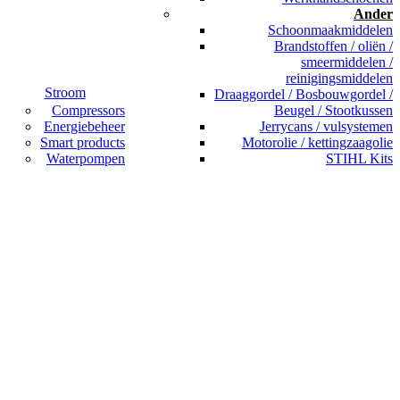
Ander
Schoonmaakmiddelen
Brandstoffen / oliën /
smeermiddelen /
reinigingsmiddelen
Stroom
Draaggordel / Bosbouwgordel /
Compressors
Beugel / Stootkussen
Energiebeheer
Jerrycans / vulsystemen
Smart products
Motorolie / kettingzaagolie
Waterpompen
STIHL Kits