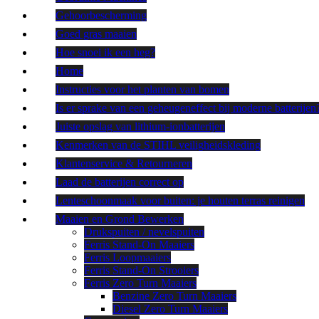
Gehoorbescherming
Goed gras maaien
Hoe snoei ik een heg?
Home
Instructies voor het planten van bomen
Is er sprake van een geheugeneffect bij moderne batterijen
Juiste opslag van lithium-ionbatterijen
Kenmerken van de STIHL veiligheidskleding
Klantenservice & Retourneren
Laad de batterijen correct op
Lenteschoonmaak voor buiten: je houten terras reinigen
Maaien en Grond Bewerken
Drukspuiten / nevelspuiten
Ferris Stand-On Maaiers
Ferris Loopmaaiers
Ferris Stand-On Strooiers
Ferris Zero Turn Maaiers
Benzine Zero Turn Maaiers
Diesel Zero Turn Maaiers