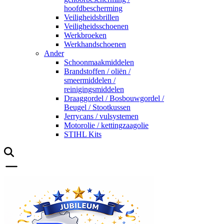
hoofdbescherming
Veiligheidsbrillen
Veiligheidsschoenen
Werkbroeken
Werkhandschoenen
Ander
Schoonmaakmiddelen
Brandstoffen / oliën /
smeermiddelen /
reinigingsmiddelen
Draaggordel / Bosbouwgordel /
Beugel / Stootkussen
Jerrycans / vulsystemen
Motorolie / kettingzaagolie
STIHL Kits