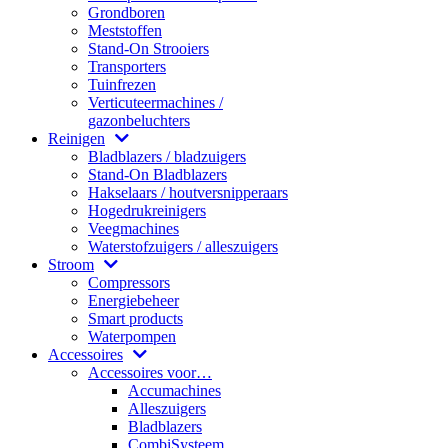
Grondboren
Meststoffen
Stand-On Strooiers
Transporters
Tuinfrezen
Verticuteermachines /
gazonbeluchters
Reinigen
Bladblazers / bladzuigers
Stand-On Bladblazers
Hakselaars / houtversnipperaars
Hogedrukreinigers
Veegmachines
Waterstofzuigers / alleszuigers
Stroom
Compressors
Energiebeheer
Smart products
Waterpompen
Accessoires
Accessoires voor…
Accumachines
Alleszuigers
Bladblazers
CombiSysteem