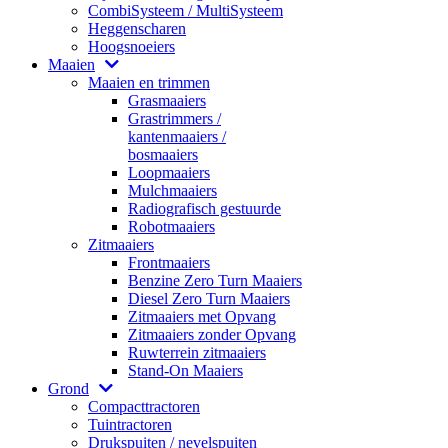
CombiSysteem / MultiSysteem
Heggenscharen
Hoogsnoeiers
Maaien
Maaien en trimmen
Grasmaaiers
Grastrimmers /
kantenmaaiers /
bosmaaiers
Loopmaaiers
Mulchmaaiers
Radiografisch gestuurde
Robotmaaiers
Zitmaaiers
Frontmaaiers
Benzine Zero Turn Maaiers
Diesel Zero Turn Maaiers
Zitmaaiers met Opvang
Zitmaaiers zonder Opvang
Ruwterrein zitmaaiers
Stand-On Maaiers
Grond
Compacttractoren
Tuintractoren
Drukspuiten / nevelspuiten