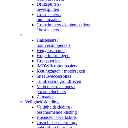
Drukspuiten /
nevelspuiten
Grasmaaiers /
mulchmaaiers
Grastrimmers / kantenmaaiers
/ bosmaaiers
_
Hakselaars /
houtversnipperaars
Heggenscharen
Hogedrukreinigers
Hoogsnoeiers
iMOW® robotmaaiers
Kettingzagen / motorzagen
Sneeuwaccessoires
Tuinfrezen / grondfrezen
Verticuteermachines /
gazonbeluchters
Zitmaaiers
Veiligheidskleding
Veiligheidskleding /
beschermende kleding
Bosjassen / werkshirts
Gezichtsbescherming /
gehoorbescherming /