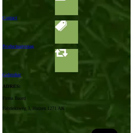
Contact
Productaanvraag
Gebruikte
ADRES:
Firma Baard
Fabrieksweg 3, Huizen 1271 AK