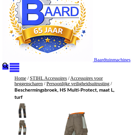
Baardtuinmachines
Home
/
STIHL Accessoires
/
Accessoires voor
heggenscharen
/
Persoonlijke veiligheidsuitrusting
/
Beschermingsbroek, HS Multi-Protect, maat L,
turf