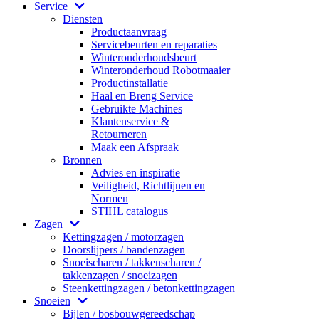
Service
Diensten
Productaanvraag
Servicebeurten en reparaties
Winteronderhoudsbeurt
Winteronderhoud Robotmaaier
Productinstallatie
Haal en Breng Service
Gebruikte Machines
Klantenservice &
Retourneren
Maak een Afspraak
Bronnen
Advies en inspiratie
Veiligheid, Richtlijnen en
Normen
STIHL catalogus
Zagen
Kettingzagen / motorzagen
Doorslijpers / bandenzagen
Snoeischaren / takkenscharen /
takkenzagen / snoeizagen
Steenkettingzagen / betonkettingzagen
Snoeien
Bijlen / bosbouwgereedschap