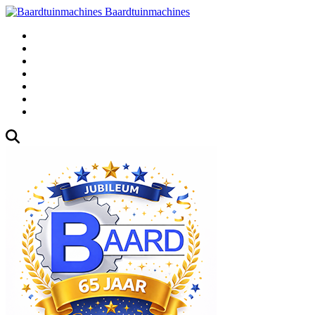
Baardtuinmachines
Fabrieksweg 3, 1271 AK Huizen
035-5235000
Gebruikte
Over Ons
Afspraak
Blog
Contact