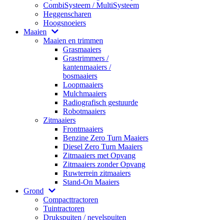
CombiSysteem / MultiSysteem
Heggenscharen
Hoogsnoeiers
Maaien
Maaien en trimmen
Grasmaaiers
Grastrimmers /
kantenmaaiers /
bosmaaiers
Loopmaaiers
Mulchmaaiers
Radiografisch gestuurde
Robotmaaiers
Zitmaaiers
Frontmaaiers
Benzine Zero Turn Maaiers
Diesel Zero Turn Maaiers
Zitmaaiers met Opvang
Zitmaaiers zonder Opvang
Ruwterrein zitmaaiers
Stand-On Maaiers
Grond
Compacttractoren
Tuintractoren
Drukspuiten / nevelspuiten