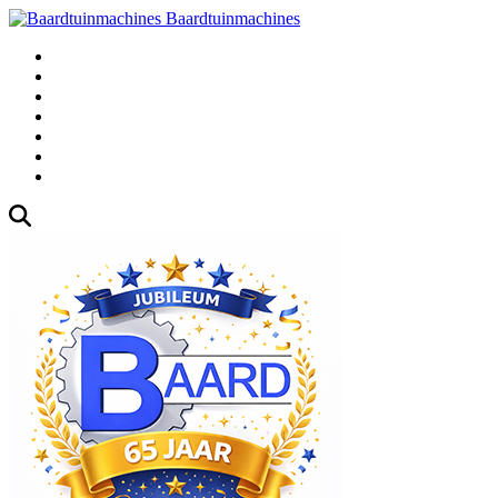
Baardtuinmachines
Fabrieksweg 3, 1271 AK Huizen
035-5235000
Gebruikte
Over Ons
Afspraak
Blog
Contact