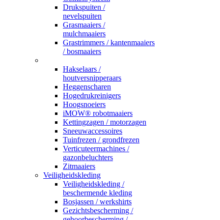
Drukspuiten /
nevelspuiten
Grasmaaiers /
mulchmaaiers
Grastrimmers / kantenmaaiers
/ bosmaaiers
_
Hakselaars /
houtversnipperaars
Heggenscharen
Hogedrukreinigers
Hoogsnoeiers
iMOW® robotmaaiers
Kettingzagen / motorzagen
Sneeuwaccessoires
Tuinfrezen / grondfrezen
Verticuteermachines /
gazonbeluchters
Zitmaaiers
Veiligheidskleding
Veiligheidskleding /
beschermende kleding
Bosjassen / werkshirts
Gezichtsbescherming /
gehoorbescherming /