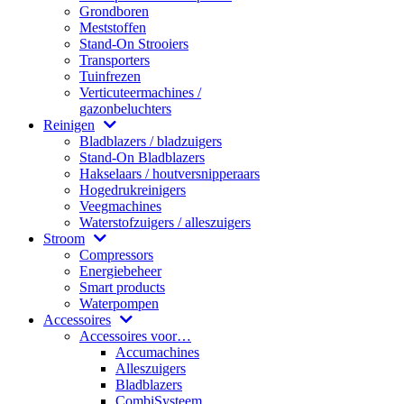
Grondboren
Meststoffen
Stand-On Strooiers
Transporters
Tuinfrezen
Verticuteermachines /
gazonbeluchters
Reinigen
Bladblazers / bladzuigers
Stand-On Bladblazers
Hakselaars / houtversnipperaars
Hogedrukreinigers
Veegmachines
Waterstofzuigers / alleszuigers
Stroom
Compressors
Energiebeheer
Smart products
Waterpompen
Accessoires
Accessoires voor…
Accumachines
Alleszuigers
Bladblazers
CombiSysteem