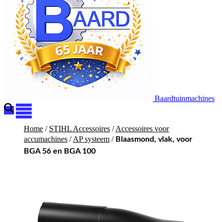
Baardtuinmachines
Home
/
STIHL Accessoires
/
Accessoires voor
accumachines
/
AP systeem
/
Blaasmond, vlak, voor
BGA 56 en BGA 100