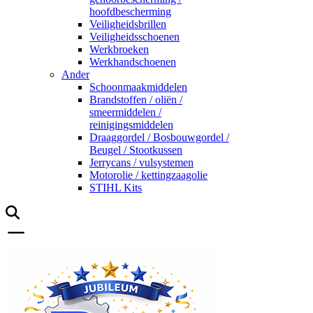
hoofdbescherming
Veiligheidsbrillen
Veiligheidsschoenen
Werkbroeken
Werkhandschoenen
Ander
Schoonmaakmiddelen
Brandstoffen / oliën /
smeermiddelen /
reinigingsmiddelen
Draaggordel / Bosbouwgordel /
Beugel / Stootkussen
Jerrycans / vulsystemen
Motorolie / kettingzaagolie
STIHL Kits