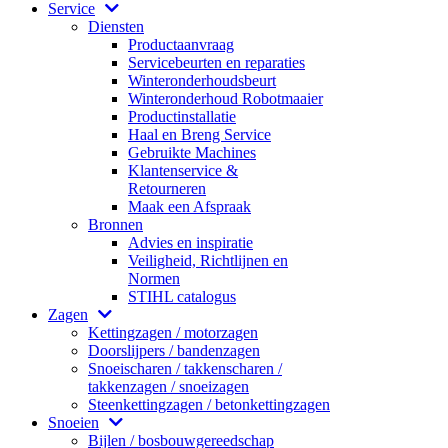
Service
Diensten
Productaanvraag
Servicebeurten en reparaties
Winteronderhoudsbeurt
Winteronderhoud Robotmaaier
Productinstallatie
Haal en Breng Service
Gebruikte Machines
Klantenservice &
Retourneren
Maak een Afspraak
Bronnen
Advies en inspiratie
Veiligheid, Richtlijnen en
Normen
STIHL catalogus
Zagen
Kettingzagen / motorzagen
Doorslijpers / bandenzagen
Snoeischaren / takkenscharen /
takkenzagen / snoeizagen
Steenkettingzagen / betonkettingzagen
Snoeien
Bijlen / bosbouwgereedschap