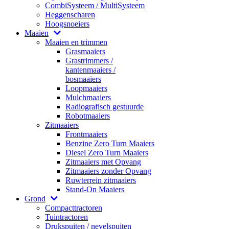
CombiSysteem / MultiSysteem
Heggenscharen
Hoogsnoeiers
Maaien
Maaien en trimmen
Grasmaaiers
Grastrimmers /
kantenmaaiers /
bosmaaiers
Loopmaaiers
Mulchmaaiers
Radiografisch gestuurde
Robotmaaiers
Zitmaaiers
Frontmaaiers
Benzine Zero Turn Maaiers
Diesel Zero Turn Maaiers
Zitmaaiers met Opvang
Zitmaaiers zonder Opvang
Ruwterrein zitmaaiers
Stand-On Maaiers
Grond
Compacttractoren
Tuintractoren
Drukspuiten / nevelspuiten