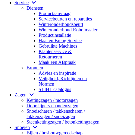
Service
Diensten
Productaanvraag
Servicebeurten en reparaties
Winteronderhoudsbeurt
Winteronderhoud Robotmaaier
Productinstallatie
Haal en Breng Service
Gebruikte Machines
Klantenservice &
Retourneren
Maak een Afspraak
Bronnen
Advies en inspiratie
Veiligheid, Richtlijnen en
Normen
STIHL catalogus
Zagen
Kettingzagen / motorzagen
Doorslijpers / bandenzagen
Snoeischaren / takkenscharen /
takkenzagen / snoeizagen
Steenkettingzagen / betonkettingzagen
Snoeien
Bijlen / bosbouwgereedschap