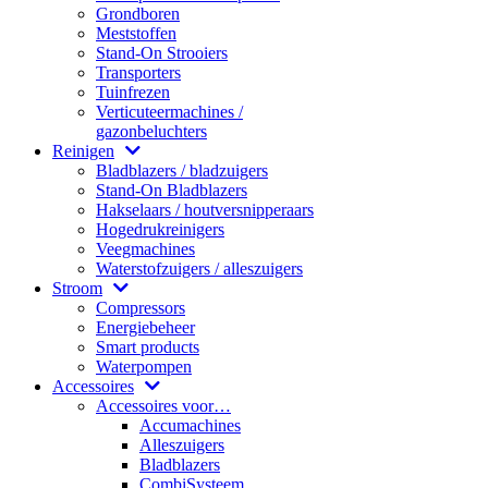
Grondboren
Meststoffen
Stand-On Strooiers
Transporters
Tuinfrezen
Verticuteermachines /
gazonbeluchters
Reinigen
Bladblazers / bladzuigers
Stand-On Bladblazers
Hakselaars / houtversnipperaars
Hogedrukreinigers
Veegmachines
Waterstofzuigers / alleszuigers
Stroom
Compressors
Energiebeheer
Smart products
Waterpompen
Accessoires
Accessoires voor…
Accumachines
Alleszuigers
Bladblazers
CombiSysteem