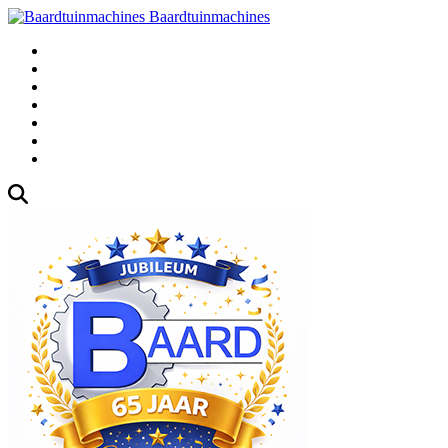
Baardtuinmachines
Fabrieksweg 3, 1271 AK Huizen
035-5235000
Gebruikte
Over Ons
Afspraak
Blog
Contact