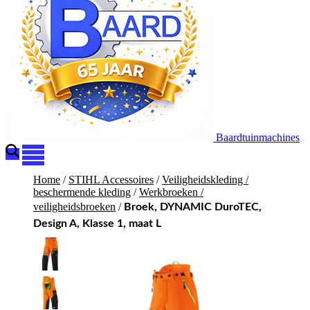
Baardtuinmachines
Home
/
STIHL Accessoires
/
Veiligheidskleding /
beschermende kleding
/
Werkbroeken /
veiligheidsbroeken
/
Broek, DYNAMIC DuroTEC,
Design A, Klasse 1, maat L