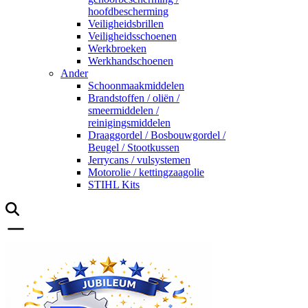
hoofdbescherming
Veiligheidsbrillen
Veiligheidsschoenen
Werkbroeken
Werkhandschoenen
Ander
Schoonmaakmiddelen
Brandstoffen / oliën /
smeermiddelen /
reinigingsmiddelen
Draaggordel / Bosbouwgordel /
Beugel / Stootkussen
Jerrycans / vulsystemen
Motorolie / kettingzaagolie
STIHL Kits