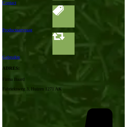
Contact
Productaanvraag
Gebruikte
ADRES:
Firma Baard
Fabrieksweg 3, Huizen 1271 AK