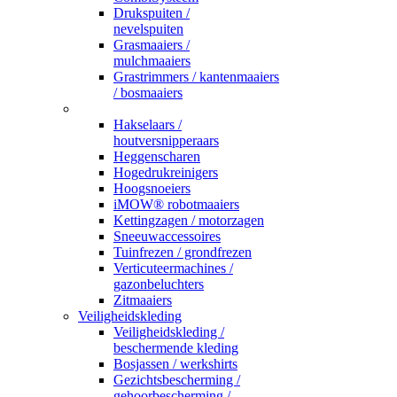
Drukspuiten /
nevelspuiten
Grasmaaiers /
mulchmaaiers
Grastrimmers / kantenmaaiers
/ bosmaaiers
_
Hakselaars /
houtversnipperaars
Heggenscharen
Hogedrukreinigers
Hoogsnoeiers
iMOW® robotmaaiers
Kettingzagen / motorzagen
Sneeuwaccessoires
Tuinfrezen / grondfrezen
Verticuteermachines /
gazonbeluchters
Zitmaaiers
Veiligheidskleding
Veiligheidskleding /
beschermende kleding
Bosjassen / werkshirts
Gezichtsbescherming /
gehoorbescherming /