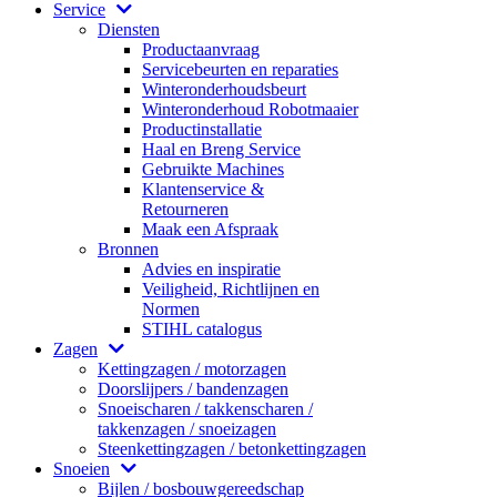
Service
Diensten
Productaanvraag
Servicebeurten en reparaties
Winteronderhoudsbeurt
Winteronderhoud Robotmaaier
Productinstallatie
Haal en Breng Service
Gebruikte Machines
Klantenservice &
Retourneren
Maak een Afspraak
Bronnen
Advies en inspiratie
Veiligheid, Richtlijnen en
Normen
STIHL catalogus
Zagen
Kettingzagen / motorzagen
Doorslijpers / bandenzagen
Snoeischaren / takkenscharen /
takkenzagen / snoeizagen
Steenkettingzagen / betonkettingzagen
Snoeien
Bijlen / bosbouwgereedschap