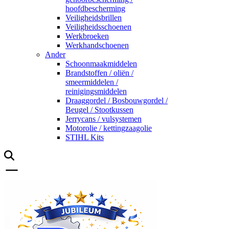
hoofdbescherming
Veiligheidsbrillen
Veiligheidsschoenen
Werkbroeken
Werkhandschoenen
Ander
Schoonmaakmiddelen
Brandstoffen / oliën /
smeermiddelen /
reinigingsmiddelen
Draaggordel / Bosbouwgordel /
Beugel / Stootkussen
Jerrycans / vulsystemen
Motorolie / kettingzaagolie
STIHL Kits