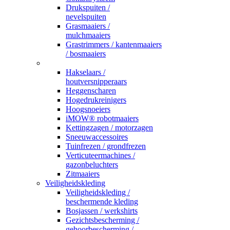
Drukspuiten /
nevelspuiten
Grasmaaiers /
mulchmaaiers
Grastrimmers / kantenmaaiers
/ bosmaaiers
_
Hakselaars /
houtversnipperaars
Heggenscharen
Hogedrukreinigers
Hoogsnoeiers
iMOW® robotmaaiers
Kettingzagen / motorzagen
Sneeuwaccessoires
Tuinfrezen / grondfrezen
Verticuteermachines /
gazonbeluchters
Zitmaaiers
Veiligheidskleding
Veiligheidskleding /
beschermende kleding
Bosjassen / werkshirts
Gezichtsbescherming /
gehoorbescherming /