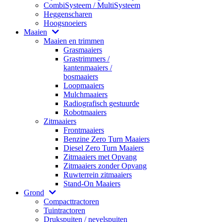
CombiSysteem / MultiSysteem
Heggenscharen
Hoogsnoeiers
Maaien
Maaien en trimmen
Grasmaaiers
Grastrimmers /
kantenmaaiers /
bosmaaiers
Loopmaaiers
Mulchmaaiers
Radiografisch gestuurde
Robotmaaiers
Zitmaaiers
Frontmaaiers
Benzine Zero Turn Maaiers
Diesel Zero Turn Maaiers
Zitmaaiers met Opvang
Zitmaaiers zonder Opvang
Ruwterrein zitmaaiers
Stand-On Maaiers
Grond
Compacttractoren
Tuintractoren
Drukspuiten / nevelspuiten