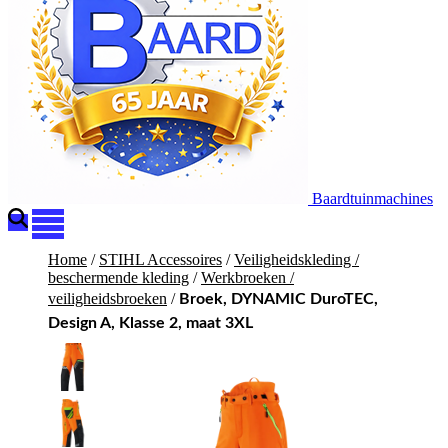
Baardtuinmachines
Home
/
STIHL Accessoires
/
Veiligheidskleding /
beschermende kleding
/
Werkbroeken /
veiligheidsbroeken
/
Broek, DYNAMIC DuroTEC,
Design A, Klasse 2, maat 3XL