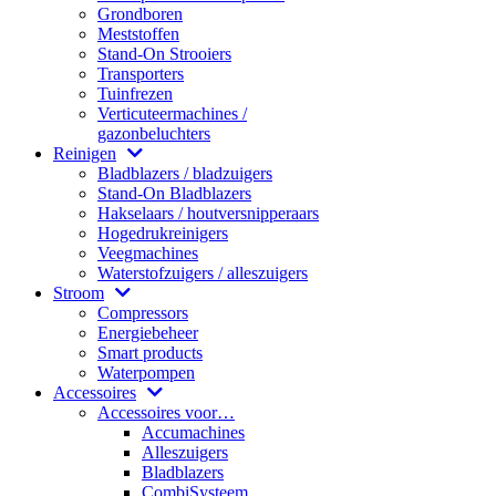
Grondboren
Meststoffen
Stand-On Strooiers
Transporters
Tuinfrezen
Verticuteermachines /
gazonbeluchters
Reinigen
Bladblazers / bladzuigers
Stand-On Bladblazers
Hakselaars / houtversnipperaars
Hogedrukreinigers
Veegmachines
Waterstofzuigers / alleszuigers
Stroom
Compressors
Energiebeheer
Smart products
Waterpompen
Accessoires
Accessoires voor…
Accumachines
Alleszuigers
Bladblazers
CombiSysteem