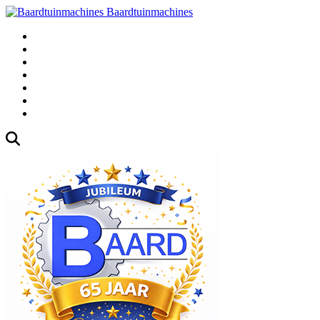
Baardtuinmachines
Fabrieksweg 3, 1271 AK Huizen
035-5235000
Gebruikte
Over Ons
Afspraak
Blog
Contact