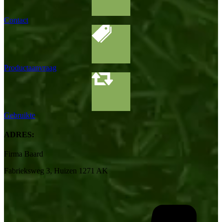
Contact
Productaanvraag
Gebruikte
ADRES:
Firma Baard
Fabrieksweg 3, Huizen 1271 AK