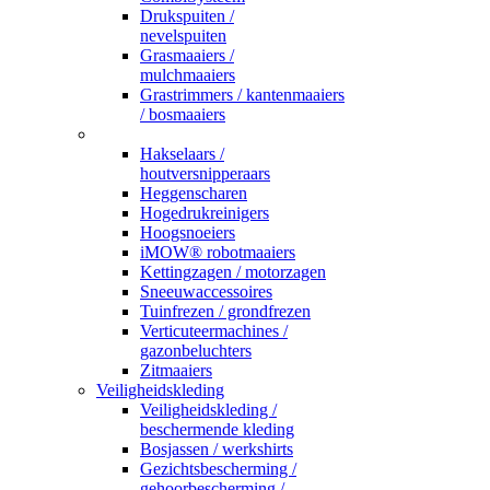
Drukspuiten /
nevelspuiten
Grasmaaiers /
mulchmaaiers
Grastrimmers / kantenmaaiers
/ bosmaaiers
_
Hakselaars /
houtversnipperaars
Heggenscharen
Hogedrukreinigers
Hoogsnoeiers
iMOW® robotmaaiers
Kettingzagen / motorzagen
Sneeuwaccessoires
Tuinfrezen / grondfrezen
Verticuteermachines /
gazonbeluchters
Zitmaaiers
Veiligheidskleding
Veiligheidskleding /
beschermende kleding
Bosjassen / werkshirts
Gezichtsbescherming /
gehoorbescherming /