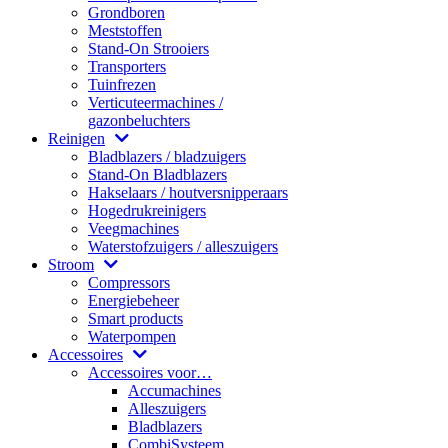
Grondboren
Meststoffen
Stand-On Strooiers
Transporters
Tuinfrezen
Verticuteermachines /
gazonbeluchters
Reinigen
Bladblazers / bladzuigers
Stand-On Bladblazers
Hakselaars / houtversnipperaars
Hogedrukreinigers
Veegmachines
Waterstofzuigers / alleszuigers
Stroom
Compressors
Energiebeheer
Smart products
Waterpompen
Accessoires
Accessoires voor…
Accumachines
Alleszuigers
Bladblazers
CombiSysteem