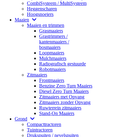
CombiSysteem / MultiSysteem
Heggenscharen
Hoogsnoeiers
Maaien
Maaien en trimmen
Grasmaaiers
Grastrimmers /
kantenmaaiers /
bosmaaiers
Loopmaaiers
Mulchmaaiers
Radiografisch gestuurde
Robotmaaiers
Zitmaaiers
Frontmaaiers
Benzine Zero Turn Maaiers
Diesel Zero Turn Maaiers
Zitmaaiers met Opvang
Zitmaaiers zonder Opvang
Ruwterrein zitmaaiers
Stand-On Maaiers
Grond
Compacttractoren
Tuintractoren
Drukspuiten / nevelspuiten