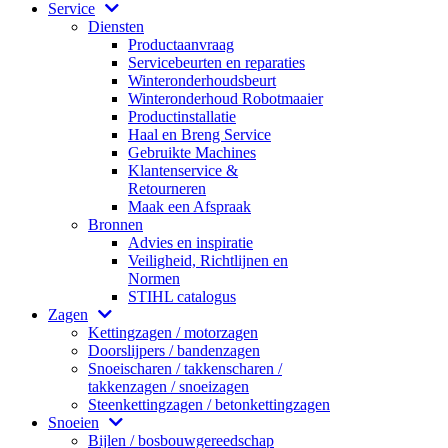
Service
Diensten
Productaanvraag
Servicebeurten en reparaties
Winteronderhoudsbeurt
Winteronderhoud Robotmaaier
Productinstallatie
Haal en Breng Service
Gebruikte Machines
Klantenservice &
Retourneren
Maak een Afspraak
Bronnen
Advies en inspiratie
Veiligheid, Richtlijnen en
Normen
STIHL catalogus
Zagen
Kettingzagen / motorzagen
Doorslijpers / bandenzagen
Snoeischaren / takkenscharen /
takkenzagen / snoeizagen
Steenkettingzagen / betonkettingzagen
Snoeien
Bijlen / bosbouwgereedschap