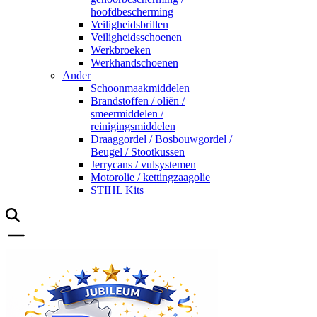
hoofdbescherming
Veiligheidsbrillen
Veiligheidsschoenen
Werkbroeken
Werkhandschoenen
Ander
Schoonmaakmiddelen
Brandstoffen / oliën /
smeermiddelen /
reinigingsmiddelen
Draaggordel / Bosbouwgordel /
Beugel / Stootkussen
Jerrycans / vulsystemen
Motorolie / kettingzaagolie
STIHL Kits