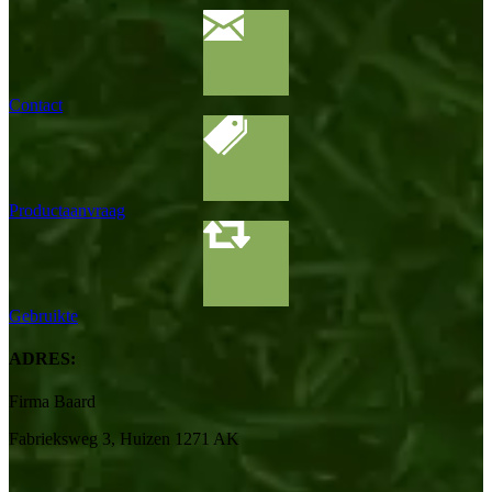
Contact
Productaanvraag
Gebruikte
ADRES:
Firma Baard
Fabrieksweg 3, Huizen 1271 AK