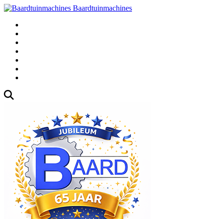
Baardtuinmachines
Fabrieksweg 3, 1271 AK Huizen
035-5235000
Gebruikte
Over Ons
Afspraak
Blog
Contact