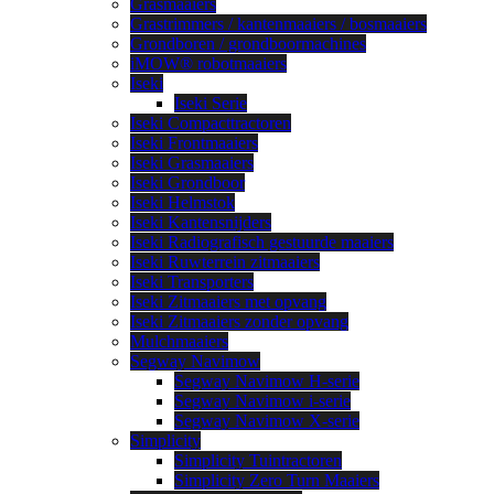
Grasmaaiers
Grastrimmers / kantenmaaiers / bosmaaiers
Grondboren / grondboormachines
iMOW® robotmaaiers
Iseki
Iseki Serie
Iseki Compacttractoren
Iseki Frontmaaiers
Iseki Grasmaaiers
Iseki Grondboor
Iseki Helmstok
Iseki Kantensnijders
Iseki Radiografisch gestuurde maaiers
Iseki Ruwterrein zitmaaiers
Iseki Transporters
Iseki Zitmaaiers met opvang
Iseki Zitmaaiers zonder opvang
Mulchmaaiers
Segway Navimow
Segway Navimow H-serie
Segway Navimow i-serie
Segway Navimow X-serie
Simplicity
Simplicity Tuintractoren
Simplicity Zero Turn Maaiers