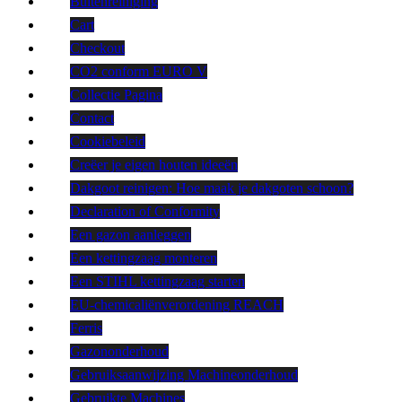
Buitenreiniging
Cart
Checkout
CO2 conform EURO V
Collectie Pagina
Contact
Cookiebeleid
Creëer je eigen houten ideeën
Dakgoot reinigen: Hoe maak je dakgoten schoon?
Declaration of Conformity
Een gazon aanleggen
Een kettingzaag monteren
Een STIHL kettingzaag starten
EU-chemicaliënverordening REACH
Ferris
Gazononderhoud
Gebruiksaanwijzing Machineonderhoud
Gebruikte Machines