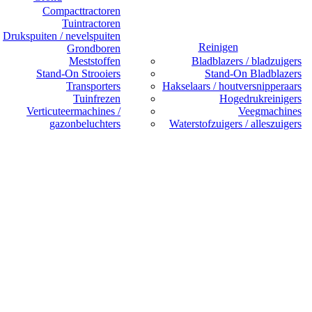
Compacttractoren
Tuintractoren
Drukspuiten / nevelspuiten
Reinigen
Grondboren
Meststoffen
Bladblazers / bladzuigers
Stand-On Strooiers
Stand-On Bladblazers
Transporters
Hakselaars / houtversnipperaars
Tuinfrezen
Hogedrukreinigers
Verticuteermachines /
Veegmachines
gazonbeluchters
Waterstofzuigers / alleszuigers