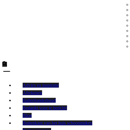
Advies en inspiratie
Afrekenen
Batterijonderhoud
Bedankt voor je bericht!
Blog
Buitenkant van het huis schoonmaken