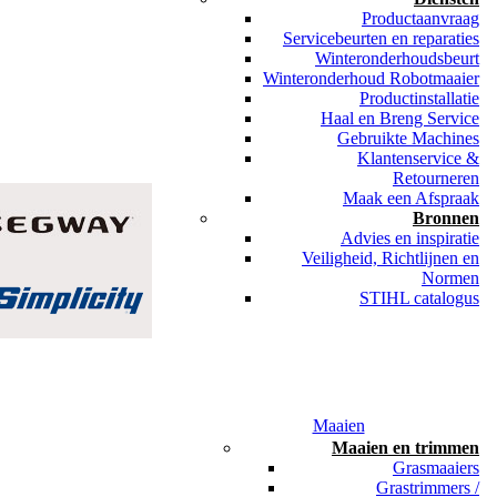
Productaanvraag
Servicebeurten en reparaties
Winteronderhoudsbeurt
Winteronderhoud Robotmaaier
Productinstallatie
Haal en Breng Service
Gebruikte Machines
Klantenservice &
Retourneren
Maak een Afspraak
Bronnen
Advies en inspiratie
Veiligheid, Richtlijnen en
Normen
STIHL catalogus
Maaien
Maaien en trimmen
Grasmaaiers
Grastrimmers /