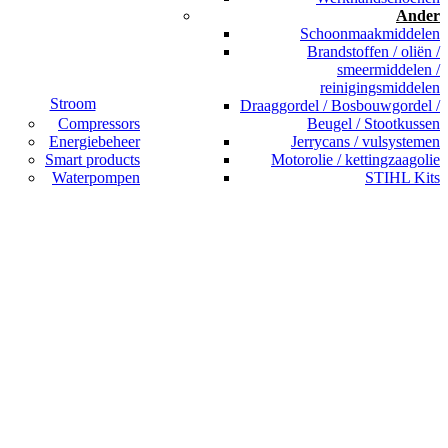
Ander
Schoonmaakmiddelen
Brandstoffen / oliën /
smeermiddelen /
reinigingsmiddelen
Stroom
Draaggordel / Bosbouwgordel /
Compressors
Beugel / Stootkussen
Energiebeheer
Jerrycans / vulsystemen
Smart products
Motorolie / kettingzaagolie
Waterpompen
STIHL Kits