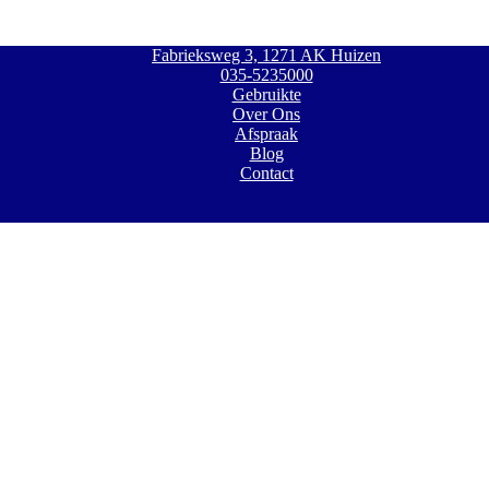
Fabrieksweg 3, 1271 AK Huizen
035-5235000
Gebruikte
Over Ons
Afspraak
Blog
Contact