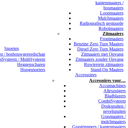
kantenmaaiers /
bosmaaiers
Loopmaaiers
Mulchmaaiers
Radiografisch gestuurde
Robotmaaiers
Zitmaaiers
Frontmaaiers
Benzine Zero Turn Maaiers
Snoeien
Diesel Zero Turn Maaiers
en / bosbouwgereedschap
Zitmaaiers met Opvang
Systeem / MultiSysteem
Zitmaaiers zonder Opvang
Heggenscharen
Ruwterrein zitmaaiers
Hoogsnoeiers
Stand-On Maaiers
Accessoires
Accessoires voor…
Accumachines
Alleszuigers
Bladblazers
CombiSysteem
Drukspuiten /
nevelspuiten
Grasmaaiers /
mulchmaaiers
Grastrimmers / kantenmaaiers