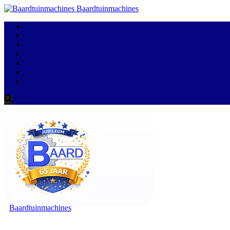
Baardtuinmachines
Baardtuinmachines