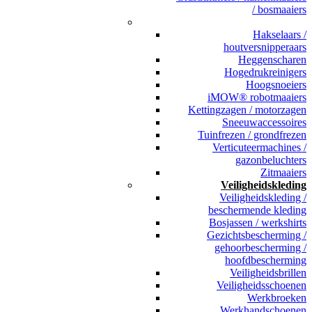
/ bosmaaiers
_
Hakselaars /
houtversnipperaars
Heggenscharen
Hogedrukreinigers
Hoogsnoeiers
iMOW® robotmaaiers
Kettingzagen / motorzagen
Sneeuwaccessoires
Tuinfrezen / grondfrezen
Verticuteermachines /
gazonbeluchters
Zitmaaiers
Veiligheidskleding
Veiligheidskleding /
beschermende kleding
Bosjassen / werkshirts
Gezichtsbescherming /
gehoorbescherming /
hoofdbescherming
Veiligheidsbrillen
Veiligheidsschoenen
Werkbroeken
Werkhandschoenen