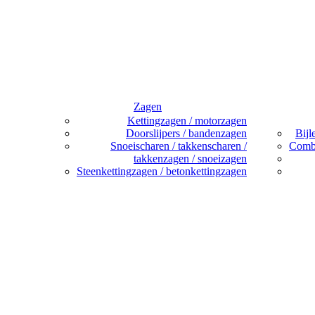
Zagen
Kettingzagen / motorzagen
Doorslijpers / bandenzagen
Bijl
Snoeischaren / takkenscharen /
Combi
takkenzagen / snoeizagen
Steenkettingzagen / betonkettingzagen