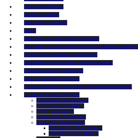
Gehoorbescherming
Goed gras maaien
Hoe snoei ik een heg?
Home
Instructies voor het planten van bomen
Is er sprake van een geheugeneffect bij moderne batterijen
Juiste opslag van lithium-ionbatterijen
Kenmerken van de STIHL veiligheidskleding
Klantenservice & Retourneren
Laad de batterijen correct op
Lenteschoonmaak voor buiten: je houten terras reinigen
Maaien en Grond Bewerken
Drukspuiten / nevelspuiten
Ferris Stand-On Maaiers
Ferris Loopmaaiers
Ferris Stand-On Strooiers
Ferris Zero Turn Maaiers
Benzine Zero Turn Maaiers
Diesel Zero Turn Maaiers