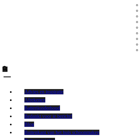
Advies en inspiratie
Afrekenen
Batterijonderhoud
Bedankt voor je bericht!
Blog
Buitenkant van het huis schoonmaken