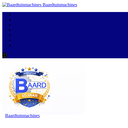
Baardtuinmachines
Baardtuinmachines