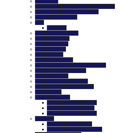
Grasmaaiers
Grastrimmers / kantenmaaiers / bosmaaiers
Grondboren / grondboormachines
iMOW® robotmaaiers
Iseki
Iseki Serie
Iseki Compacttractoren
Iseki Frontmaaiers
Iseki Grasmaaiers
Iseki Grondboor
Iseki Helmstok
Iseki Kantensnijders
Iseki Radiografisch gestuurde maaiers
Iseki Ruwterrein zitmaaiers
Iseki Transporters
Iseki Zitmaaiers met opvang
Iseki Zitmaaiers zonder opvang
Mulchmaaiers
Segway Navimow
Segway Navimow H-serie
Segway Navimow i-serie
Segway Navimow X-serie
Simplicity
Simplicity Tuintractoren
Simplicity Zero Turn Maaiers