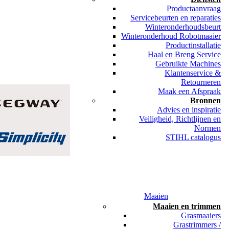
Productaanvraag
Servicebeurten en reparaties
Winteronderhoudsbeurt
Winteronderhoud Robotmaaier
Productinstallatie
Haal en Breng Service
Gebruikte Machines
Klantenservice &
Retourneren
Maak een Afspraak
Bronnen
Advies en inspiratie
Veiligheid, Richtlijnen en
Normen
STIHL catalogus
Maaien
Maaien en trimmen
Grasmaaiers
Grastrimmers /