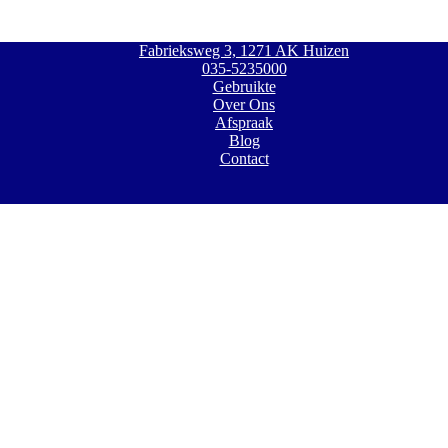
Fabrieksweg 3, 1271 AK Huizen
035-5235000
Gebruikte
Over Ons
Afspraak
Blog
Contact