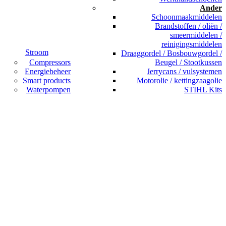
Ander
Schoonmaakmiddelen
Brandstoffen / oliën /
smeermiddelen /
reinigingsmiddelen
Stroom
Draaggordel / Bosbouwgordel /
Compressors
Beugel / Stootkussen
Energiebeheer
Jerrycans / vulsystemen
Smart products
Motorolie / kettingzaagolie
Waterpompen
STIHL Kits