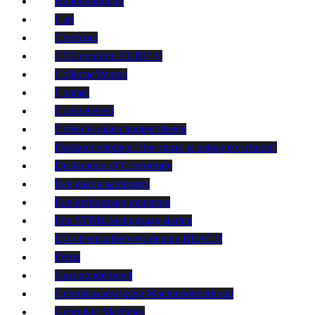
Buitenreiniging
Cart
Checkout
CO2 conform EURO V
Collectie Pagina
Contact
Cookiebeleid
Creëer je eigen houten ideeën
Dakgoot reinigen: Hoe maak je dakgoten schoon?
Declaration of Conformity
Een gazon aanleggen
Een kettingzaag monteren
Een STIHL kettingzaag starten
EU-chemicaliënverordening REACH
Ferris
Gazononderhoud
Gebruiksaanwijzing Machineonderhoud
Gebruikte Machines