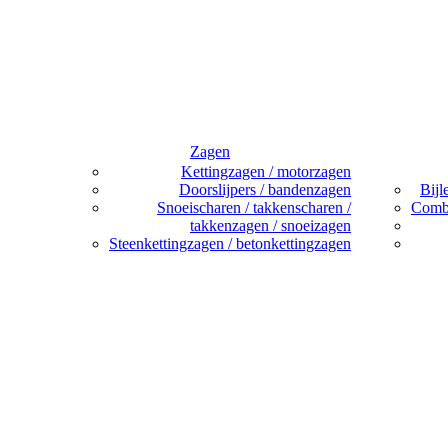
Zagen
Kettingzagen / motorzagen
Doorslijpers / bandenzagen
Bijl
Snoeischaren / takkenscharen /
Combi
takkenzagen / snoeizagen
Steenkettingzagen / betonkettingzagen