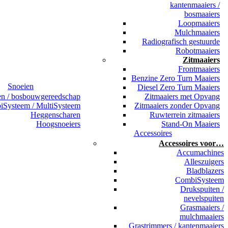
kantenmaaiers /
bosmaaiers
Loopmaaiers
Mulchmaaiers
Radiografisch gestuurde
Robotmaaiers
Zitmaaiers
Frontmaaiers
Benzine Zero Turn Maaiers
Snoeien
Diesel Zero Turn Maaiers
en / bosbouwgereedschap
Zitmaaiers met Opvang
Systeem / MultiSysteem
Zitmaaiers zonder Opvang
Heggenscharen
Ruwterrein zitmaaiers
Hoogsnoeiers
Stand-On Maaiers
Accessoires
Accessoires voor…
Accumachines
Alleszuigers
Bladblazers
CombiSysteem
Drukspuiten /
nevelspuiten
Grasmaaiers /
mulchmaaiers
Grastrimmers / kantenmaaiers