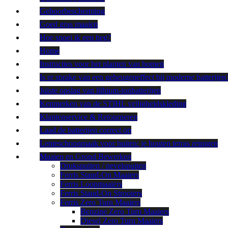
Gehoorbescherming
Goed gras maaien
Hoe snoei ik een heg?
Home
Instructies voor het planten van bomen
Is er sprake van een geheugeneffect bij moderne batterijen
Juiste opslag van lithium-ionbatterijen
Kenmerken van de STIHL veiligheidskleding
Klantenservice & Retourneren
Laad de batterijen correct op
Lenteschoonmaak voor buiten: je houten terras reinigen
Maaien en Grond Bewerken
Drukspuiten / nevelspuiten
Ferris Stand-On Maaiers
Ferris Loopmaaiers
Ferris Stand-On Strooiers
Ferris Zero Turn Maaiers
Benzine Zero Turn Maaiers
Diesel Zero Turn Maaiers