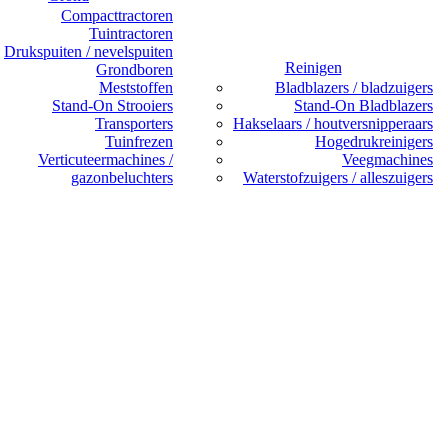
Compacttractoren
Tuintractoren
Drukspuiten / nevelspuiten
Reinigen
Grondboren
Meststoffen
Bladblazers / bladzuigers
Stand-On Strooiers
Stand-On Bladblazers
Transporters
Hakselaars / houtversnipperaars
Tuinfrezen
Hogedrukreinigers
Verticuteermachines /
Veegmachines
gazonbeluchters
Waterstofzuigers / alleszuigers