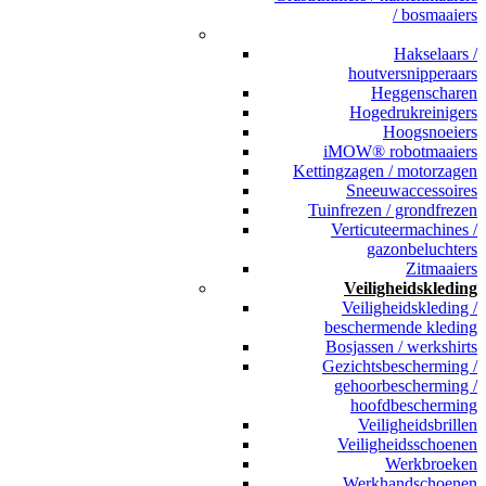
/ bosmaaiers
_
Hakselaars /
houtversnipperaars
Heggenscharen
Hogedrukreinigers
Hoogsnoeiers
iMOW® robotmaaiers
Kettingzagen / motorzagen
Sneeuwaccessoires
Tuinfrezen / grondfrezen
Verticuteermachines /
gazonbeluchters
Zitmaaiers
Veiligheidskleding
Veiligheidskleding /
beschermende kleding
Bosjassen / werkshirts
Gezichtsbescherming /
gehoorbescherming /
hoofdbescherming
Veiligheidsbrillen
Veiligheidsschoenen
Werkbroeken
Werkhandschoenen