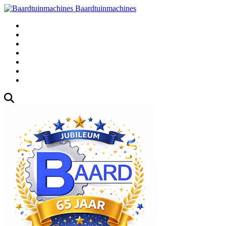
Baardtuinmachines
Fabrieksweg 3, 1271 AK Huizen
035-5235000
Gebruikte
Over Ons
Afspraak
Blog
Contact