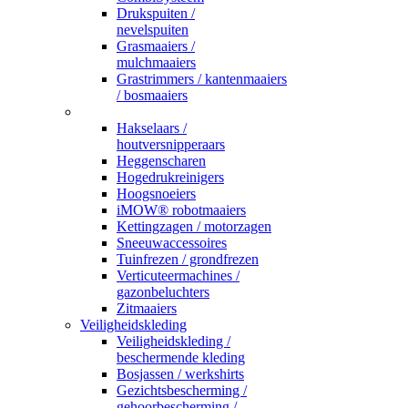
Drukspuiten /
nevelspuiten
Grasmaaiers /
mulchmaaiers
Grastrimmers / kantenmaaiers
/ bosmaaiers
_
Hakselaars /
houtversnipperaars
Heggenscharen
Hogedrukreinigers
Hoogsnoeiers
iMOW® robotmaaiers
Kettingzagen / motorzagen
Sneeuwaccessoires
Tuinfrezen / grondfrezen
Verticuteermachines /
gazonbeluchters
Zitmaaiers
Veiligheidskleding
Veiligheidskleding /
beschermende kleding
Bosjassen / werkshirts
Gezichtsbescherming /
gehoorbescherming /