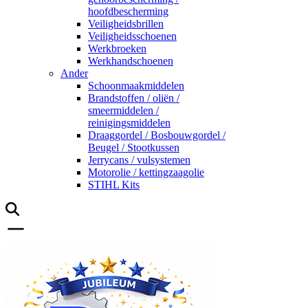
hoofdbescherming
Veiligheidsbrillen
Veiligheidsschoenen
Werkbroeken
Werkhandschoenen
Ander
Schoonmaakmiddelen
Brandstoffen / oliën /
smeermiddelen /
reinigingsmiddelen
Draaggordel / Bosbouwgordel /
Beugel / Stootkussen
Jerrycans / vulsystemen
Motorolie / kettingzaagolie
STIHL Kits