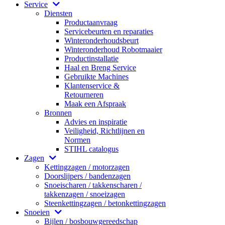
Service
Diensten
Productaanvraag
Servicebeurten en reparaties
Winteronderhoudsbeurt
Winteronderhoud Robotmaaier
Productinstallatie
Haal en Breng Service
Gebruikte Machines
Klantenservice &
Retourneren
Maak een Afspraak
Bronnen
Advies en inspiratie
Veiligheid, Richtlijnen en
Normen
STIHL catalogus
Zagen
Kettingzagen / motorzagen
Doorslijpers / bandenzagen
Snoeischaren / takkenscharen /
takkenzagen / snoeizagen
Steenkettingzagen / betonkettingzagen
Snoeien
Bijlen / bosbouwgereedschap