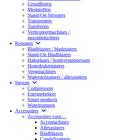
Grondboren
Meststoffen
Stand-On Strooiers
Transporters
Tuinfrezen
Verticuteermachines /
gazonbeluchters
Reinigen
Bladblazers / bladzuigers
Stand-On Bladblazers
Hakselaars / houtversnipperaars
Hogedrukreinigers
Veegmachines
Waterstofzuigers / alleszuigers
Stroom
Compressors
Energiebeheer
Smart products
Waterpompen
Accessoires
Accessoires voor…
Accumachines
Alleszuigers
Bladblazers
CombiSysteem