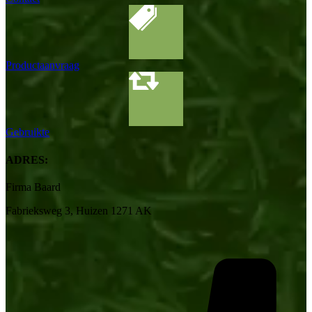
Productaanvraag
Gebruikte
ADRES:
Firma Baard
Fabrieksweg 3, Huizen 1271 AK