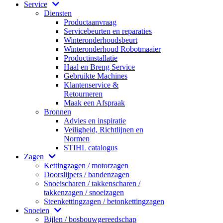
Service
Diensten
Productaanvraag
Servicebeurten en reparaties
Winteronderhoudsbeurt
Winteronderhoud Robotmaaier
Productinstallatie
Haal en Breng Service
Gebruikte Machines
Klantenservice &
Retourneren
Maak een Afspraak
Bronnen
Advies en inspiratie
Veiligheid, Richtlijnen en
Normen
STIHL catalogus
Zagen
Kettingzagen / motorzagen
Doorslijpers / bandenzagen
Snoeischaren / takkenscharen /
takkenzagen / snoeizagen
Steenkettingzagen / betonkettingzagen
Snoeien
Bijlen / bosbouwgereedschap