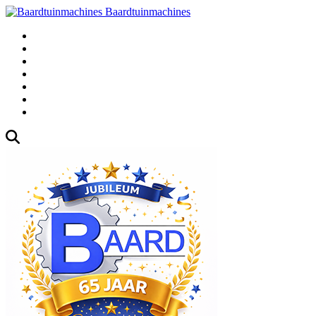
Baardtuinmachines
Fabrieksweg 3, 1271 AK Huizen
035-5235000
Gebruikte
Over Ons
Afspraak
Blog
Contact