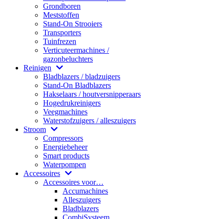
Grondboren
Meststoffen
Stand-On Strooiers
Transporters
Tuinfrezen
Verticuteermachines /
gazonbeluchters
Reinigen
Bladblazers / bladzuigers
Stand-On Bladblazers
Hakselaars / houtversnipperaars
Hogedrukreinigers
Veegmachines
Waterstofzuigers / alleszuigers
Stroom
Compressors
Energiebeheer
Smart products
Waterpompen
Accessoires
Accessoires voor…
Accumachines
Alleszuigers
Bladblazers
CombiSysteem