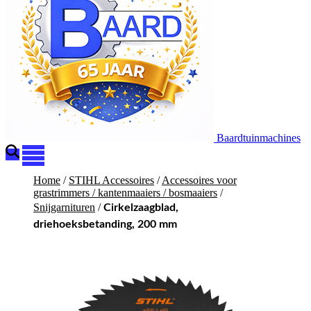
Baardtuinmachines
Home
/
STIHL Accessoires
/
Accessoires voor
grastrimmers / kantenmaaiers / bosmaaiers
/
Snijgarnituren
/
Cirkelzaagblad,
driehoeksbetanding, 200 mm