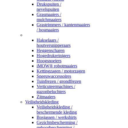
Drukspuiten /
nevelspuiten
Grasmaaiers /
mulchmaaiers
Grastrimmers / kantenmaaiers
/ bosmaaiers
_
Hakselaars /
houtversnipperaars
Heggenscharen
Hogedrukreinigers
Hoogsnoeiers
iMOW® robotmaaiers
Kettingzagen / motorzagen
Sneeuwaccessoires
Tuinfrezen / grondfrezen
Verticuteermachines /
gazonbeluchters
Zitmaaiers
Veiligheidskleding
Veiligheidskleding /
beschermende kleding
Bosjassen / werkshirts
Gezichtsbescherming /
gehoorbescherming /