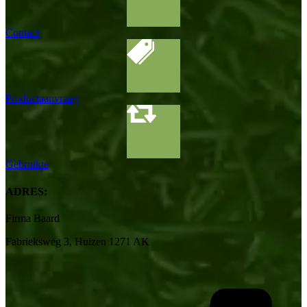
Contact
Productaanvraag
Gebruikte
ADRES:
Firma Baard
Fabrieksweg 3, Huizen 1271 AK