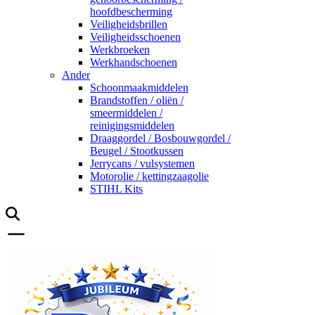
hoofdbescherming
Veiligheidsbrillen
Veiligheidsschoenen
Werkbroeken
Werkhandschoenen
Ander
Schoonmaakmiddelen
Brandstoffen / oliën /
smeermiddelen /
reinigingsmiddelen
Draaggordel / Bosbouwgordel /
Beugel / Stootkussen
Jerrycans / vulsystemen
Motorolie / kettingzaagolie
STIHL Kits