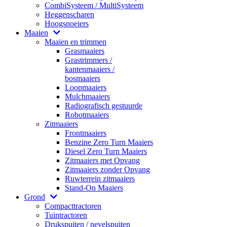
CombiSysteem / MultiSysteem
Heggenscharen
Hoogsnoeiers
Maaien
Maaien en trimmen
Grasmaaiers
Grastrimmers /
kantenmaaiers /
bosmaaiers
Loopmaaiers
Mulchmaaiers
Radiografisch gestuurde
Robotmaaiers
Zitmaaiers
Frontmaaiers
Benzine Zero Turn Maaiers
Diesel Zero Turn Maaiers
Zitmaaiers met Opvang
Zitmaaiers zonder Opvang
Ruwterrein zitmaaiers
Stand-On Maaiers
Grond
Compacttractoren
Tuintractoren
Drukspuiten / nevelspuiten