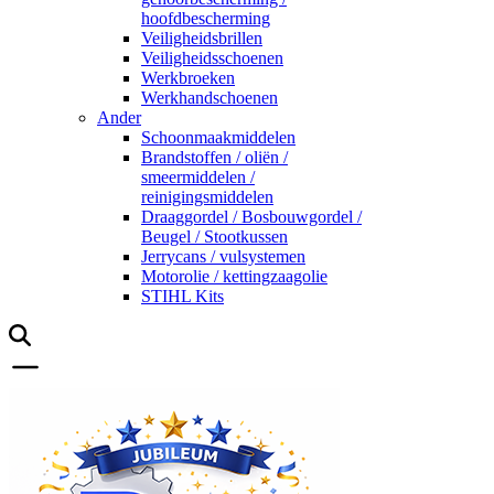
hoofdbescherming
Veiligheidsbrillen
Veiligheidsschoenen
Werkbroeken
Werkhandschoenen
Ander
Schoonmaakmiddelen
Brandstoffen / oliën /
smeermiddelen /
reinigingsmiddelen
Draaggordel / Bosbouwgordel /
Beugel / Stootkussen
Jerrycans / vulsystemen
Motorolie / kettingzaagolie
STIHL Kits