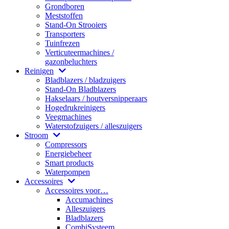
Grondboren
Meststoffen
Stand-On Strooiers
Transporters
Tuinfrezen
Verticuteermachines /
gazonbeluchters
Reinigen
Bladblazers / bladzuigers
Stand-On Bladblazers
Hakselaars / houtversnipperaars
Hogedrukreinigers
Veegmachines
Waterstofzuigers / alleszuigers
Stroom
Compressors
Energiebeheer
Smart products
Waterpompen
Accessoires
Accessoires voor…
Accumachines
Alleszuigers
Bladblazers
CombiSysteem