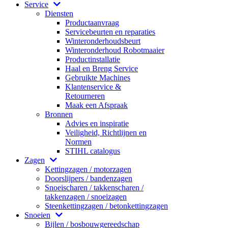
Service
Diensten
Productaanvraag
Servicebeurten en reparaties
Winteronderhoudsbeurt
Winteronderhoud Robotmaaier
Productinstallatie
Haal en Breng Service
Gebruikte Machines
Klantenservice &
Retourneren
Maak een Afspraak
Bronnen
Advies en inspiratie
Veiligheid, Richtlijnen en
Normen
STIHL catalogus
Zagen
Kettingzagen / motorzagen
Doorslijpers / bandenzagen
Snoeischaren / takkenscharen /
takkenzagen / snoeizagen
Steenkettingzagen / betonkettingzagen
Snoeien
Bijlen / bosbouwgereedschap