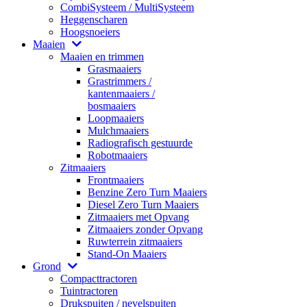
CombiSysteem / MultiSysteem
Heggenscharen
Hoogsnoeiers
Maaien
Maaien en trimmen
Grasmaaiers
Grastrimmers /
kantenmaaiers /
bosmaaiers
Loopmaaiers
Mulchmaaiers
Radiografisch gestuurde
Robotmaaiers
Zitmaaiers
Frontmaaiers
Benzine Zero Turn Maaiers
Diesel Zero Turn Maaiers
Zitmaaiers met Opvang
Zitmaaiers zonder Opvang
Ruwterrein zitmaaiers
Stand-On Maaiers
Grond
Compacttractoren
Tuintractoren
Drukspuiten / nevelspuiten