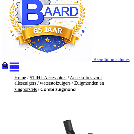
Baardtuinmachines
Home
/
STIHL Accessoires
/
Accessoires voor
alleszuigers / waterstofzuigers
/
Zuigmonden en
zuigborstels
/
Combi zuigmond