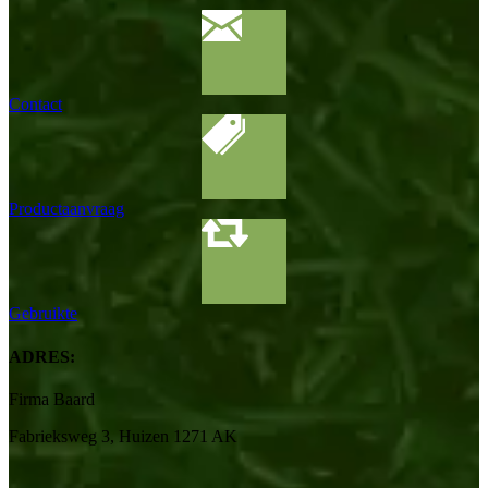
Contact
Productaanvraag
Gebruikte
ADRES:
Firma Baard
Fabrieksweg 3, Huizen 1271 AK