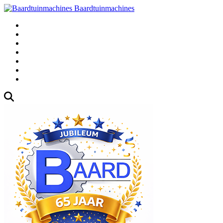
Baardtuinmachines
Fabrieksweg 3, 1271 AK Huizen
035-5235000
Gebruikte
Over Ons
Afspraak
Blog
Contact