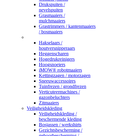
Drukspuiten /
nevelspuiten
Grasmaaiers /
mulchmaaiers
Grastrimmers / kantenmaaiers
/ bosmaaiers
_
Hakselaars /
houtversnipperaars
Heggenscharen
Hogedrukreinigers
Hoogsnoeiers
iMOW® robotmaaiers
Kettingzagen / motorzagen
Sneeuwaccessoires
Tuinfrezen / grondfrezen
Verticuteermachines /
gazonbeluchters
Zitmaaiers
Veiligheidskleding
Veiligheidskleding /
beschermende kleding
Bosjassen / werkshirts
Gezichtsbescherming /
gehoorbescherming /