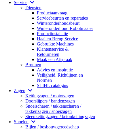
Service
Diensten
Productaanvraag
Servicebeurten en reparaties
Winteronderhoudsbeurt
Winteronderhoud Robotmaaier
Productinstallatie
Haal en Breng Service
Gebruikte Machines
Klantenservice &
Retourneren
Maak een Afspraak
Bronnen
Advies en inspiratie
Veiligheid, Richtlijnen en
Normen
STIHL catalogus
Zagen
Kettingzagen / motorzagen
Doorslijpers / bandenzagen
Snoeischaren / takkenscharen /
takkenzagen / snoeizagen
Steenkettingzagen / betonkettingzagen
Snoeien
Bijlen / bosbouwgereedschap