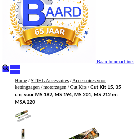
Baardtuinmachines
Home
/
STIHL Accessoires
/
Accessoires voor
kettingzagen / motorzagen
/
Cut Kits
/
Cut Kit 15, 35
cm, voor MS 182, MS 194, MS 201, MS 212 en
MSA 220