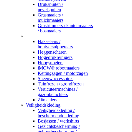
Drukspuiten /
nevelspuiten
Grasmaaiers /
mulchmaaiers
Grastrimmers / kantenmaaiers
/ bosmaaiers
_
Hakselaars /
houtversnipperaars
Heggenscharen
Hogedrukreinigers
Hoogsnoeiers
iMOW® robotmaaiers
Kettingzagen / motorzagen
Sneeuwaccessoires
Tuinfrezen / grondfrezen
Verticuteermachines /
gazonbeluchters
Zitmaaiers
Veiligheidskleding
Veiligheidskleding /
beschermende kleding
Bosjassen / werkshirts
Gezichtsbescherming /
gehoorbescherming /