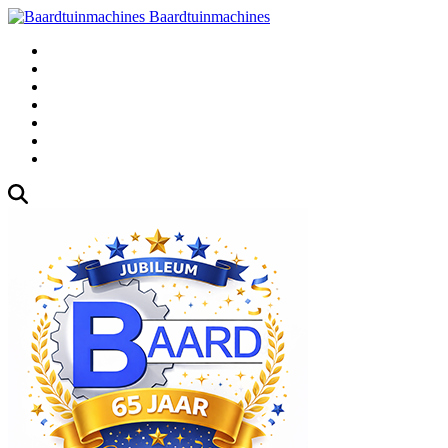
Baardtuinmachines
Fabrieksweg 3, 1271 AK Huizen
035-5235000
Gebruikte
Over Ons
Afspraak
Blog
Contact