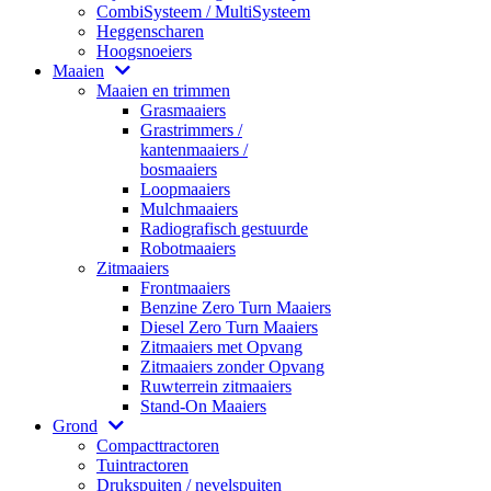
CombiSysteem / MultiSysteem
Heggenscharen
Hoogsnoeiers
Maaien
Maaien en trimmen
Grasmaaiers
Grastrimmers /
kantenmaaiers /
bosmaaiers
Loopmaaiers
Mulchmaaiers
Radiografisch gestuurde
Robotmaaiers
Zitmaaiers
Frontmaaiers
Benzine Zero Turn Maaiers
Diesel Zero Turn Maaiers
Zitmaaiers met Opvang
Zitmaaiers zonder Opvang
Ruwterrein zitmaaiers
Stand-On Maaiers
Grond
Compacttractoren
Tuintractoren
Drukspuiten / nevelspuiten