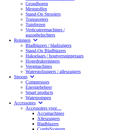
Grondboren
Meststoffen
Stand-On Strooiers
Transporters
Tuinfrezen
Verticuteermachines /
gazonbeluchters
Reinigen
Bladblazers / bladzuigers
Stand-On Bladblazers
Hakselaars / houtversnipperaars
Hogedrukreinigers
Veegmachines
Waterstofzuigers / alleszuigers
Stroom
Compressors
Energiebeheer
Smart products
Waterpompen
Accessoires
Accessoires voor…
Accumachines
Alleszuigers
Bladblazers
CombiSysteem