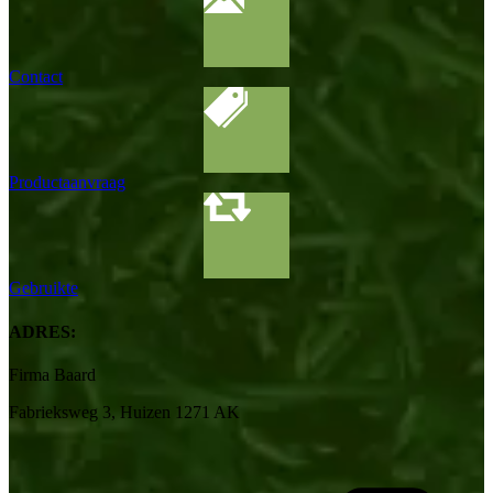
Contact
Productaanvraag
Gebruikte
ADRES:
Firma Baard
Fabrieksweg 3, Huizen 1271 AK