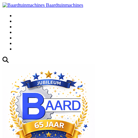
Baardtuinmachines
Fabrieksweg 3, 1271 AK Huizen
035-5235000
Gebruikte
Over Ons
Afspraak
Blog
Contact