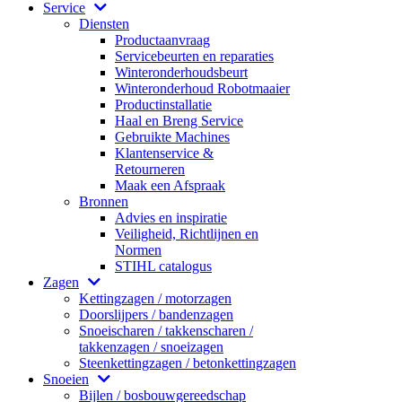
Service
Diensten
Productaanvraag
Servicebeurten en reparaties
Winteronderhoudsbeurt
Winteronderhoud Robotmaaier
Productinstallatie
Haal en Breng Service
Gebruikte Machines
Klantenservice &
Retourneren
Maak een Afspraak
Bronnen
Advies en inspiratie
Veiligheid, Richtlijnen en
Normen
STIHL catalogus
Zagen
Kettingzagen / motorzagen
Doorslijpers / bandenzagen
Snoeischaren / takkenscharen /
takkenzagen / snoeizagen
Steenkettingzagen / betonkettingzagen
Snoeien
Bijlen / bosbouwgereedschap