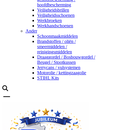
hoofdbescherming
Veiligheidsbrillen
Veiligheidsschoenen
Werkbroeken
Werkhandschoenen
Ander
Schoonmaakmiddelen
Brandstoffen / oliën /
smeermiddelen /
reinigingsmiddelen
Draaggordel / Bosbouwgordel /
Beugel / Stootkussen
Jerrycans / vulsystemen
Motorolie / kettingzaagolie
STIHL Kits