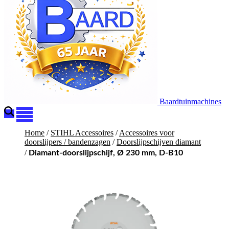
Baardtuinmachines
Home
/
STIHL Accessoires
/
Accessoires voor
doorslijpers / bandenzagen
/
Doorslijpschijven diamant
/
Diamant-doorslijpschijf, Ø 230 mm, D-B10