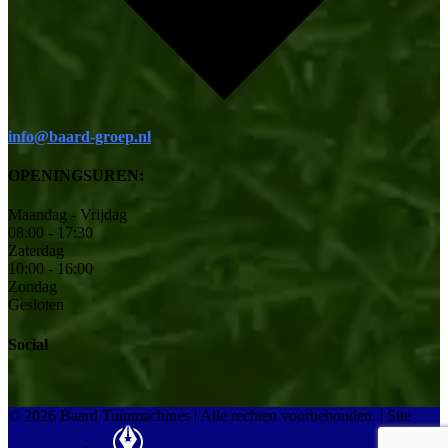
info@baard-groep.nl
OPENINGSUREN:
Maandag - Vrijdag
08:00 - 17:30
Zaterdag
10:00 - 16:00
Zondag
Gesloten
Social
© 2026 Baard Tuinmachines | Alle rechten voorbehouden.
|
Site