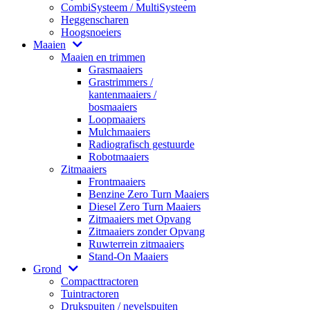
CombiSysteem / MultiSysteem
Heggenscharen
Hoogsnoeiers
Maaien
Maaien en trimmen
Grasmaaiers
Grastrimmers /
kantenmaaiers /
bosmaaiers
Loopmaaiers
Mulchmaaiers
Radiografisch gestuurde
Robotmaaiers
Zitmaaiers
Frontmaaiers
Benzine Zero Turn Maaiers
Diesel Zero Turn Maaiers
Zitmaaiers met Opvang
Zitmaaiers zonder Opvang
Ruwterrein zitmaaiers
Stand-On Maaiers
Grond
Compacttractoren
Tuintractoren
Drukspuiten / nevelspuiten