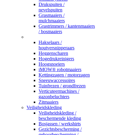
Drukspuiten /
nevelspuiten
Grasmaaiers /
mulchmaaiers
Grastrimmers / kantenmaaiers
/ bosmaaiers
_
Hakselaars /
houtversnipperaars
Heggenscharen
Hogedrukreinigers
Hoogsnoeiers
iMOW® robotmaaiers
Kettingzagen / motorzagen
Sneeuwaccessoires
Tuinfrezen / grondfrezen
Verticuteermachines /
gazonbeluchters
Zitmaaiers
Veiligheidskleding
Veiligheidskleding /
beschermende kleding
Bosjassen / werkshirts
Gezichtsbescherming /
gehoorbescherming /