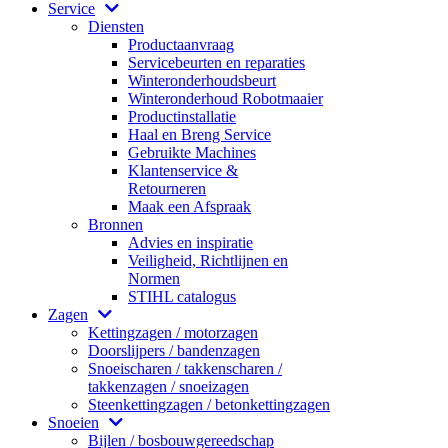
Service
Diensten
Productaanvraag
Servicebeurten en reparaties
Winteronderhoudsbeurt
Winteronderhoud Robotmaaier
Productinstallatie
Haal en Breng Service
Gebruikte Machines
Klantenservice &
Retourneren
Maak een Afspraak
Bronnen
Advies en inspiratie
Veiligheid, Richtlijnen en
Normen
STIHL catalogus
Zagen
Kettingzagen / motorzagen
Doorslijpers / bandenzagen
Snoeischaren / takkenscharen /
takkenzagen / snoeizagen
Steenkettingzagen / betonkettingzagen
Snoeien
Bijlen / bosbouwgereedschap