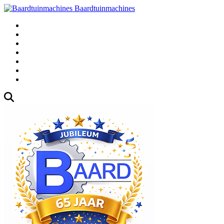
Baardtuinmachines
Fabrieksweg 3, 1271 AK Huizen
035-5235000
Gebruikte
Over Ons
Afspraak
Blog
Contact