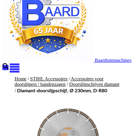
Baardtuinmachines
Home
/
STIHL Accessoires
/
Accessoires voor
doorslijpers / bandenzagen
/
Doorslijpschijven diamant
/
Diamant-doorslijpschijf, Ø 230mm, D-R80