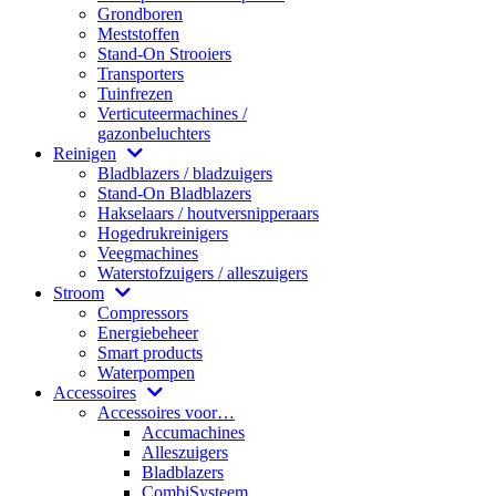
Grondboren
Meststoffen
Stand-On Strooiers
Transporters
Tuinfrezen
Verticuteermachines /
gazonbeluchters
Reinigen
Bladblazers / bladzuigers
Stand-On Bladblazers
Hakselaars / houtversnipperaars
Hogedrukreinigers
Veegmachines
Waterstofzuigers / alleszuigers
Stroom
Compressors
Energiebeheer
Smart products
Waterpompen
Accessoires
Accessoires voor…
Accumachines
Alleszuigers
Bladblazers
CombiSysteem