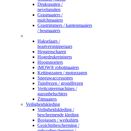
Drukspuiten /
nevelspuiten
Grasmaaiers /
mulchmaaiers
Grastrimmers / kantenmaaiers
/ bosmaaiers
_
Hakselaars /
houtversnipperaars
Heggenscharen
Hogedrukreinigers
Hoogsnoeiers
iMOW® robotmaaiers
Kettingzagen / motorzagen
Sneeuwaccessoires
Tuinfrezen / grondfrezen
Verticuteermachines /
gazonbeluchters
Zitmaaiers
Veiligheidskleding
Veiligheidskleding /
beschermende kleding
Bosjassen / werkshirts
Gezichtsbescherming /
gehoorbescherming /