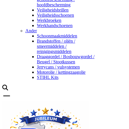
hoofdbescherming
Veiligheidsbrillen
Veiligheidsschoenen
Werkbroeken
Werkhandschoenen
Ander
Schoonmaakmiddelen
Brandstoffen / oliën /
smeermiddelen /
reinigingsmiddelen
Draaggordel / Bosbouwgordel /
Beugel / Stootkussen
Jerrycans / vulsystemen
Motorolie / kettingzaagolie
STIHL Kits