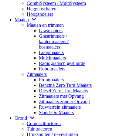
CombiSysteem / MultiSysteem
Heggenscharen
Hoogsnoeiers
Maaien
Maaien en trimmen
Grasmaaiers
Grastrimmers /
kantenmaaiers /
bosmaaiers
Loopmaaiers
Mulchmaaiers
Radiografisch gestuurde
Robotmaaiers
Zitmaaiers
Frontmaaiers
Benzine Zero Turn Maaiers
Diesel Zero Turn Maaiers
Zitmaaiers met Opvang
Zitmaaiers zonder Opvang
Ruwterrein zitmaaiers
Stand-On Maaiers
Grond
Compacttractoren
Tuintractoren
Drukspuiten / nevelspuiten