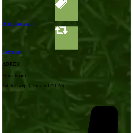
Productaanvraag
Gebruikte
ADRES:
Firma Baard
Fabrieksweg 3, Huizen 1271 AK