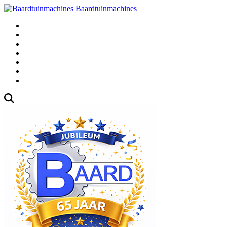
Baardtuinmachines
Fabrieksweg 3, 1271 AK Huizen
035-5235000
Gebruikte
Over Ons
Afspraak
Blog
Contact