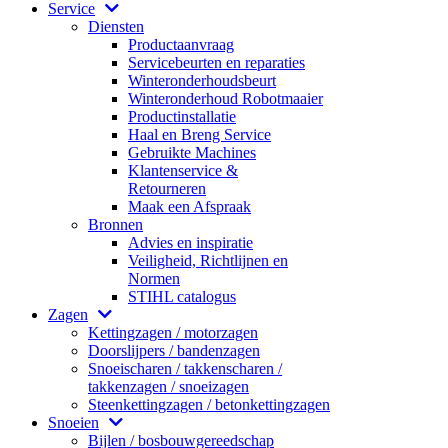
Service
Diensten
Productaanvraag
Servicebeurten en reparaties
Winteronderhoudsbeurt
Winteronderhoud Robotmaaier
Productinstallatie
Haal en Breng Service
Gebruikte Machines
Klantenservice &
Retourneren
Maak een Afspraak
Bronnen
Advies en inspiratie
Veiligheid, Richtlijnen en
Normen
STIHL catalogus
Zagen
Kettingzagen / motorzagen
Doorslijpers / bandenzagen
Snoeischaren / takkenscharen /
takkenzagen / snoeizagen
Steenkettingzagen / betonkettingzagen
Snoeien
Bijlen / bosbouwgereedschap