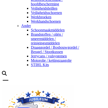
hoofdbescherming
Veiligheidsbrillen
Veiligheidsschoenen
Werkbroeken
Werkhandschoenen
Ander
Schoonmaakmiddelen
Brandstoffen / oliën /
smeermiddelen /
reinigingsmiddelen
Draaggordel / Bosbouwgordel /
Beugel / Stootkussen
Jerrycans / vulsystemen
Motorolie / kettingzaagolie
STIHL Kits