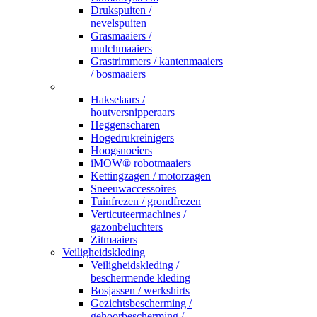
Drukspuiten /
nevelspuiten
Grasmaaiers /
mulchmaaiers
Grastrimmers / kantenmaaiers
/ bosmaaiers
_
Hakselaars /
houtversnipperaars
Heggenscharen
Hogedrukreinigers
Hoogsnoeiers
iMOW® robotmaaiers
Kettingzagen / motorzagen
Sneeuwaccessoires
Tuinfrezen / grondfrezen
Verticuteermachines /
gazonbeluchters
Zitmaaiers
Veiligheidskleding
Veiligheidskleding /
beschermende kleding
Bosjassen / werkshirts
Gezichtsbescherming /
gehoorbescherming /