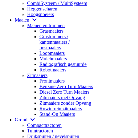
CombiSysteem / MultiSysteem
Heggenscharen
Hoogsnoeiers
Maaien
Maaien en trimmen
Grasmaaiers
Grastrimmers /
kantenmaaiers /
bosmaaiers
Loopmaaiers
Mulchmaaiers
Radiografisch gestuurde
Robotmaaiers
Zitmaaiers
Frontmaaiers
Benzine Zero Turn Maaiers
Diesel Zero Turn Maaiers
Zitmaaiers met Opvang
Zitmaaiers zonder Opvang
Ruwterrein zitmaaiers
Stand-On Maaiers
Grond
Compacttractoren
Tuintractoren
Drukspuiten / nevelspuiten