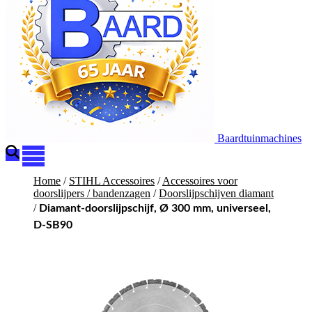
Baardtuinmachines
Home
/
STIHL Accessoires
/
Accessoires voor
doorslijpers / bandenzagen
/
Doorslijpschijven diamant
/
Diamant-doorslijpschijf, Ø 300 mm, universeel,
D-SB90