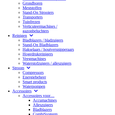
Grondboren
Meststoffen
Stand-On Strooiers
Transporters
Tuinfrezen
Verticuteermachines /
gazonbeluchters
Reinigen
Bladblazers / bladzuigers
Stand-On Bladblazers
Hakselaars / houtversnipperaars
Hogedrukreinigers
Veegmachines
Waterstofzuigers / alleszuigers
Stroom
Compressors
Energiebeheer
Smart products
Waterpompen
Accessoires
Accessoires voor…
Accumachines
Alleszuigers
Bladblazers
CombiSysteem