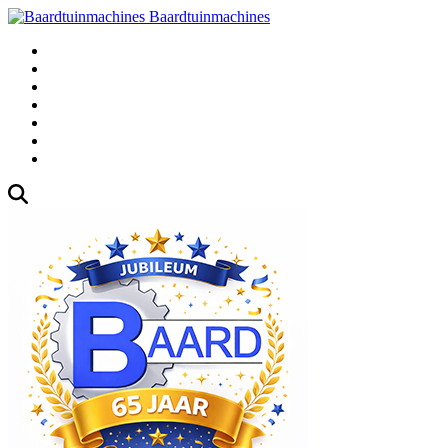
Baardtuinmachines
Fabrieksweg 3, 1271 AK Huizen
035-5235000
Gebruikte
Over Ons
Afspraak
Blog
Contact