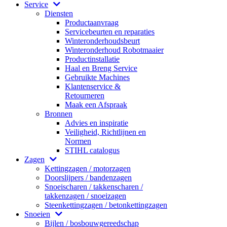
Service
Diensten
Productaanvraag
Servicebeurten en reparaties
Winteronderhoudsbeurt
Winteronderhoud Robotmaaier
Productinstallatie
Haal en Breng Service
Gebruikte Machines
Klantenservice &
Retourneren
Maak een Afspraak
Bronnen
Advies en inspiratie
Veiligheid, Richtlijnen en
Normen
STIHL catalogus
Zagen
Kettingzagen / motorzagen
Doorslijpers / bandenzagen
Snoeischaren / takkenscharen /
takkenzagen / snoeizagen
Steenkettingzagen / betonkettingzagen
Snoeien
Bijlen / bosbouwgereedschap