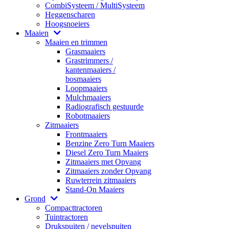
CombiSysteem / MultiSysteem
Heggenscharen
Hoogsnoeiers
Maaien
Maaien en trimmen
Grasmaaiers
Grastrimmers /
kantenmaaiers /
bosmaaiers
Loopmaaiers
Mulchmaaiers
Radiografisch gestuurde
Robotmaaiers
Zitmaaiers
Frontmaaiers
Benzine Zero Turn Maaiers
Diesel Zero Turn Maaiers
Zitmaaiers met Opvang
Zitmaaiers zonder Opvang
Ruwterrein zitmaaiers
Stand-On Maaiers
Grond
Compacttractoren
Tuintractoren
Drukspuiten / nevelspuiten