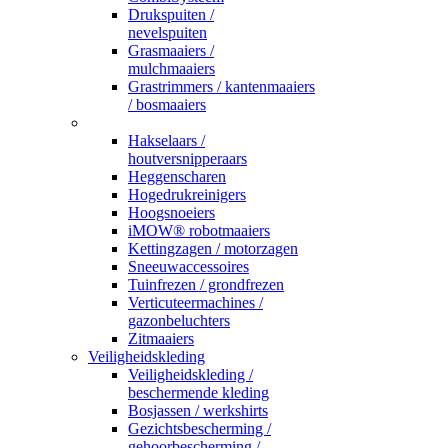
Drukspuiten /
nevelspuiten
Grasmaaiers /
mulchmaaiers
Grastrimmers / kantenmaaiers
/ bosmaaiers
_
Hakselaars /
houtversnipperaars
Heggenscharen
Hogedrukreinigers
Hoogsnoeiers
iMOW® robotmaaiers
Kettingzagen / motorzagen
Sneeuwaccessoires
Tuinfrezen / grondfrezen
Verticuteermachines /
gazonbeluchters
Zitmaaiers
Veiligheidskleding
Veiligheidskleding /
beschermende kleding
Bosjassen / werkshirts
Gezichtsbescherming /
gehoorbescherming /