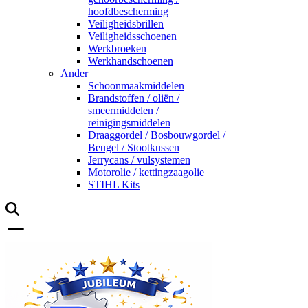
hoofdbescherming
Veiligheidsbrillen
Veiligheidsschoenen
Werkbroeken
Werkhandschoenen
Ander
Schoonmaakmiddelen
Brandstoffen / oliën /
smeermiddelen /
reinigingsmiddelen
Draaggordel / Bosbouwgordel /
Beugel / Stootkussen
Jerrycans / vulsystemen
Motorolie / kettingzaagolie
STIHL Kits