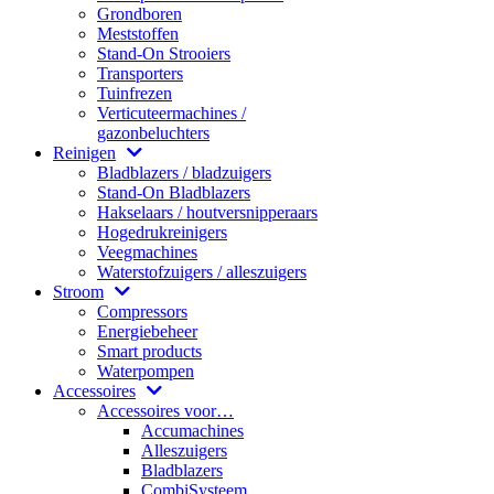
Grondboren
Meststoffen
Stand-On Strooiers
Transporters
Tuinfrezen
Verticuteermachines /
gazonbeluchters
Reinigen
Bladblazers / bladzuigers
Stand-On Bladblazers
Hakselaars / houtversnipperaars
Hogedrukreinigers
Veegmachines
Waterstofzuigers / alleszuigers
Stroom
Compressors
Energiebeheer
Smart products
Waterpompen
Accessoires
Accessoires voor…
Accumachines
Alleszuigers
Bladblazers
CombiSysteem