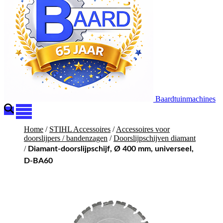
Baardtuinmachines
Home
/
STIHL Accessoires
/
Accessoires voor
doorslijpers / bandenzagen
/
Doorslijpschijven diamant
/
Diamant-doorslijpschijf, Ø 400 mm, universeel,
D-BA60