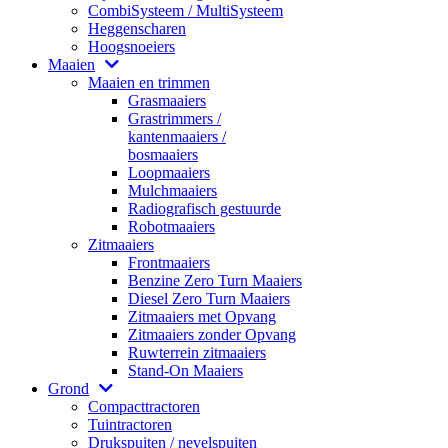
CombiSysteem / MultiSysteem
Heggenscharen
Hoogsnoeiers
Maaien
Maaien en trimmen
Grasmaaiers
Grastrimmers /
kantenmaaiers /
bosmaaiers
Loopmaaiers
Mulchmaaiers
Radiografisch gestuurde
Robotmaaiers
Zitmaaiers
Frontmaaiers
Benzine Zero Turn Maaiers
Diesel Zero Turn Maaiers
Zitmaaiers met Opvang
Zitmaaiers zonder Opvang
Ruwterrein zitmaaiers
Stand-On Maaiers
Grond
Compacttractoren
Tuintractoren
Drukspuiten / nevelspuiten