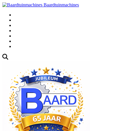
Baardtuinmachines
Fabrieksweg 3, 1271 AK Huizen
035-5235000
Gebruikte
Over Ons
Afspraak
Blog
Contact