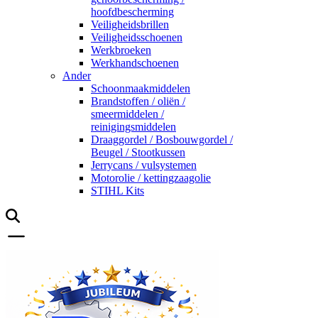
hoofdbescherming
Veiligheidsbrillen
Veiligheidsschoenen
Werkbroeken
Werkhandschoenen
Ander
Schoonmaakmiddelen
Brandstoffen / oliën /
smeermiddelen /
reinigingsmiddelen
Draaggordel / Bosbouwgordel /
Beugel / Stootkussen
Jerrycans / vulsystemen
Motorolie / kettingzaagolie
STIHL Kits