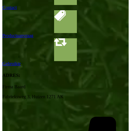
Contact
Productaanvraag
Gebruikte
ADRES:
Firma Baard
Fabrieksweg 3, Huizen 1271 AK