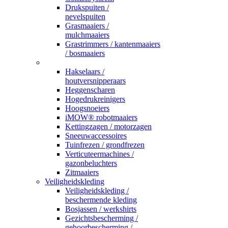
Drukspuiten /
nevelspuiten
Grasmaaiers /
mulchmaaiers
Grastrimmers / kantenmaaiers
/ bosmaaiers
_
Hakselaars /
houtversnipperaars
Heggenscharen
Hogedrukreinigers
Hoogsnoeiers
iMOW® robotmaaiers
Kettingzagen / motorzagen
Sneeuwaccessoires
Tuinfrezen / grondfrezen
Verticuteermachines /
gazonbeluchters
Zitmaaiers
Veiligheidskleding
Veiligheidskleding /
beschermende kleding
Bosjassen / werkshirts
Gezichtsbescherming /
gehoorbescherming /