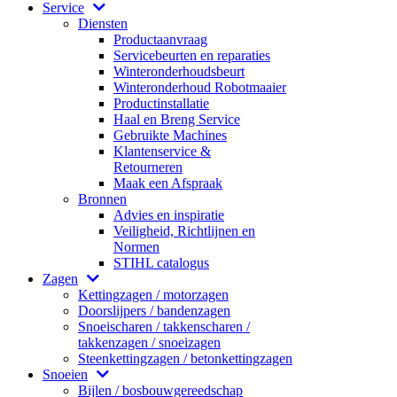
Service
Diensten
Productaanvraag
Servicebeurten en reparaties
Winteronderhoudsbeurt
Winteronderhoud Robotmaaier
Productinstallatie
Haal en Breng Service
Gebruikte Machines
Klantenservice &
Retourneren
Maak een Afspraak
Bronnen
Advies en inspiratie
Veiligheid, Richtlijnen en
Normen
STIHL catalogus
Zagen
Kettingzagen / motorzagen
Doorslijpers / bandenzagen
Snoeischaren / takkenscharen /
takkenzagen / snoeizagen
Steenkettingzagen / betonkettingzagen
Snoeien
Bijlen / bosbouwgereedschap