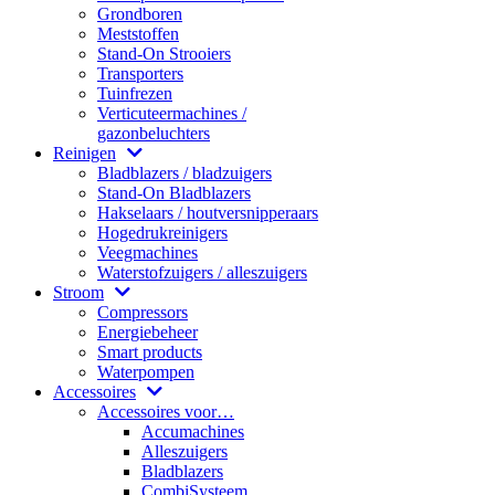
Grondboren
Meststoffen
Stand-On Strooiers
Transporters
Tuinfrezen
Verticuteermachines /
gazonbeluchters
Reinigen
Bladblazers / bladzuigers
Stand-On Bladblazers
Hakselaars / houtversnipperaars
Hogedrukreinigers
Veegmachines
Waterstofzuigers / alleszuigers
Stroom
Compressors
Energiebeheer
Smart products
Waterpompen
Accessoires
Accessoires voor…
Accumachines
Alleszuigers
Bladblazers
CombiSysteem