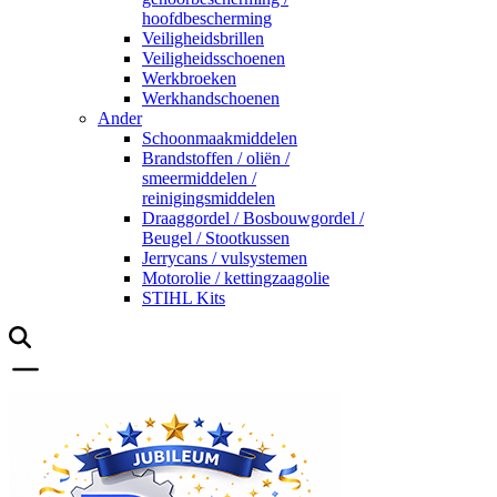
hoofdbescherming
Veiligheidsbrillen
Veiligheidsschoenen
Werkbroeken
Werkhandschoenen
Ander
Schoonmaakmiddelen
Brandstoffen / oliën /
smeermiddelen /
reinigingsmiddelen
Draaggordel / Bosbouwgordel /
Beugel / Stootkussen
Jerrycans / vulsystemen
Motorolie / kettingzaagolie
STIHL Kits