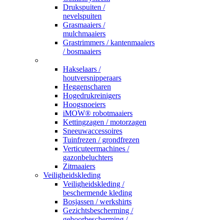
Drukspuiten /
nevelspuiten
Grasmaaiers /
mulchmaaiers
Grastrimmers / kantenmaaiers
/ bosmaaiers
_
Hakselaars /
houtversnipperaars
Heggenscharen
Hogedrukreinigers
Hoogsnoeiers
iMOW® robotmaaiers
Kettingzagen / motorzagen
Sneeuwaccessoires
Tuinfrezen / grondfrezen
Verticuteermachines /
gazonbeluchters
Zitmaaiers
Veiligheidskleding
Veiligheidskleding /
beschermende kleding
Bosjassen / werkshirts
Gezichtsbescherming /
gehoorbescherming /