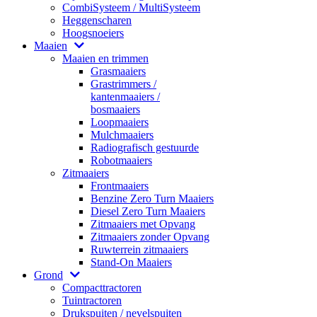
CombiSysteem / MultiSysteem
Heggenscharen
Hoogsnoeiers
Maaien
Maaien en trimmen
Grasmaaiers
Grastrimmers /
kantenmaaiers /
bosmaaiers
Loopmaaiers
Mulchmaaiers
Radiografisch gestuurde
Robotmaaiers
Zitmaaiers
Frontmaaiers
Benzine Zero Turn Maaiers
Diesel Zero Turn Maaiers
Zitmaaiers met Opvang
Zitmaaiers zonder Opvang
Ruwterrein zitmaaiers
Stand-On Maaiers
Grond
Compacttractoren
Tuintractoren
Drukspuiten / nevelspuiten