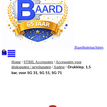
Baardtuinmachines
Home
/
STIHL Accessoires
/
Accessoires voor
drukspuiten / nevelspuiten
/
Andere
/
Drukklep, 1,5
bar, voor SG 31, SG 51, SG 71