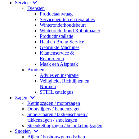
Service
Diensten
Productaanvraag
Servicebeurten en reparaties
Winteronderhoudsbeurt
Winteronderhoud Robotmaaier
Productinstallatie
Haal en Breng Service
Gebruikte Machines
Klantenservice &
Retourneren
Maak een Afspraak
Bronnen
Advies en inspiratie
Veiligheid, Richtlijnen en
Normen
STIHL catalogus
Zagen
Kettingzagen / motorzagen
Doorslijpers / bandenzagen
Snoeischaren / takkenscharen /
takkenzagen / snoeizagen
Steenkettingzagen / betonkettingzagen
Snoeien
Bijlen / bosbouwgereedschap