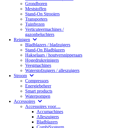
Grondboren
Meststoffen
Stand-On Strooiers
Transporters
Tuinfrezen
Verticuteermachines /
gazonbeluchters
Reinigen
Bladblazers / bladzuigers
Stand-On Bladblazers
Hakselaars / houtversnipperaars
Hogedrukreinigers
Veegmachines
Waterstofzuigers / alleszuigers
Stroom
Compressors
Energiebeheer
Smart products
Waterpompen
Accessoires
Accessoires voor…
Accumachines
Alleszuigers
Bladblazers
CombiSysteem