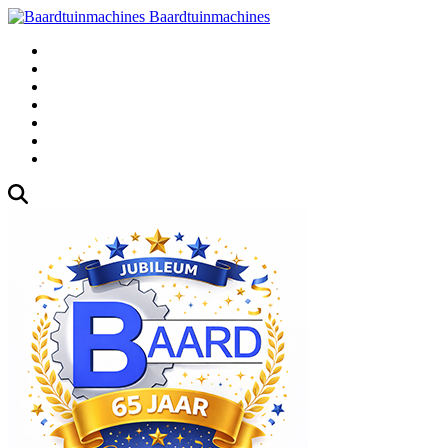
Baardtuinmachines
Fabrieksweg 3, 1271 AK Huizen
035-5235000
Gebruikte
Over Ons
Afspraak
Blog
Contact