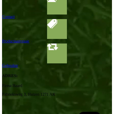
Contact
Productaanvraag
Gebruikte
ADRES:
Firma Baard
Fabrieksweg 3, Huizen 1271 AK