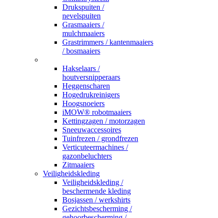
Drukspuiten /
nevelspuiten
Grasmaaiers /
mulchmaaiers
Grastrimmers / kantenmaaiers
/ bosmaaiers
_
Hakselaars /
houtversnipperaars
Heggenscharen
Hogedrukreinigers
Hoogsnoeiers
iMOW® robotmaaiers
Kettingzagen / motorzagen
Sneeuwaccessoires
Tuinfrezen / grondfrezen
Verticuteermachines /
gazonbeluchters
Zitmaaiers
Veiligheidskleding
Veiligheidskleding /
beschermende kleding
Bosjassen / werkshirts
Gezichtsbescherming /
gehoorbescherming /