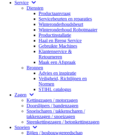
Service
Diensten
Productaanvraag
Servicebeurten en reparaties
Winteronderhoudsbeurt
Winteronderhoud Robotmaaier
Productinstallatie
Haal en Breng Service
Gebruikte Machines
Klantenservice &
Retourneren
Maak een Afspraak
Bronnen
Advies en inspiratie
Veiligheid, Richtlijnen en
Normen
STIHL catalogus
Zagen
Kettingzagen / motorzagen
Doorslijpers / bandenzagen
Snoeischaren / takkenscharen /
takkenzagen / snoeizagen
Steenkettingzagen / betonkettingzagen
Snoeien
Bijlen / bosbouwgereedschap