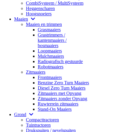
CombiSysteem / MultiSysteem
Heggenscharen
Hoogsnoeiers
Maaien
Maaien en trimmen
Grasmaaiers
Grastrimmers /
kantenmaaiers /
bosmaaiers
Loopmaaiers
Mulchmaaiers
Radiografisch gestuurde
Robotmaaiers
Zitmaaiers
Frontmaaiers
Benzine Zero Turn Maaiers
Diesel Zero Turn Maaiers
Zitmaaiers met Opvang
Zitmaaiers zonder Opvang
Ruwterrein zitmaaiers
Stand-On Maaiers
Grond
Compacttractoren
Tuintractoren
Drukspuiten / nevelspuiten