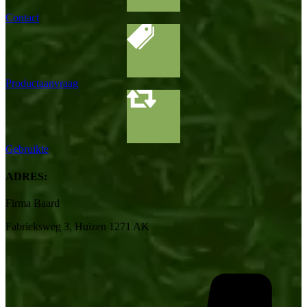
Contact
Productaanvraag
Gebruikte
ADRES:
Firma Baard
Fabrieksweg 3, Huizen 1271 AK