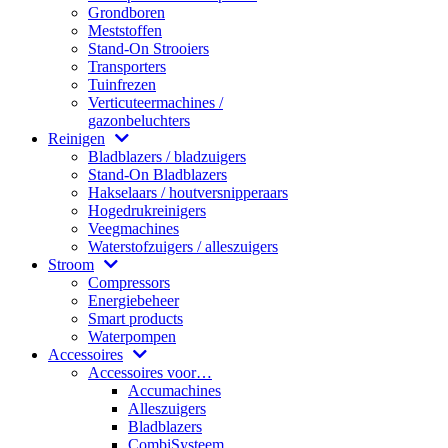
Grondboren
Meststoffen
Stand-On Strooiers
Transporters
Tuinfrezen
Verticuteermachines /
gazonbeluchters
Reinigen
Bladblazers / bladzuigers
Stand-On Bladblazers
Hakselaars / houtversnipperaars
Hogedrukreinigers
Veegmachines
Waterstofzuigers / alleszuigers
Stroom
Compressors
Energiebeheer
Smart products
Waterpompen
Accessoires
Accessoires voor…
Accumachines
Alleszuigers
Bladblazers
CombiSysteem