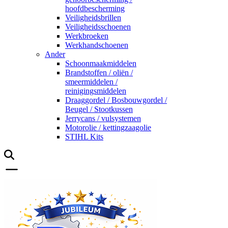
hoofdbescherming
Veiligheidsbrillen
Veiligheidsschoenen
Werkbroeken
Werkhandschoenen
Ander
Schoonmaakmiddelen
Brandstoffen / oliën /
smeermiddelen /
reinigingsmiddelen
Draaggordel / Bosbouwgordel /
Beugel / Stootkussen
Jerrycans / vulsystemen
Motorolie / kettingzaagolie
STIHL Kits