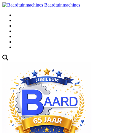
Baardtuinmachines
Fabrieksweg 3, 1271 AK Huizen
035-5235000
Gebruikte
Over Ons
Afspraak
Blog
Contact