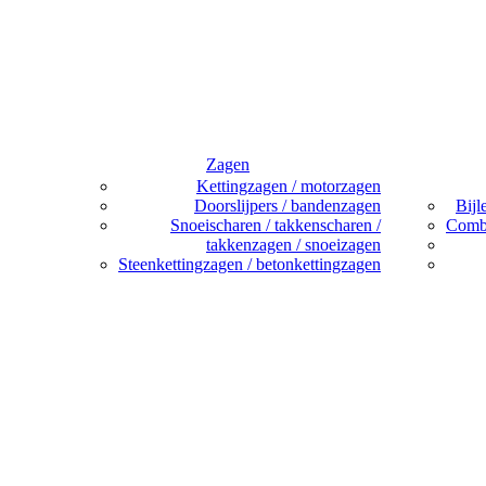
Zagen
Kettingzagen / motorzagen
Doorslijpers / bandenzagen
Bijl
Snoeischaren / takkenscharen /
Combi
takkenzagen / snoeizagen
Steenkettingzagen / betonkettingzagen