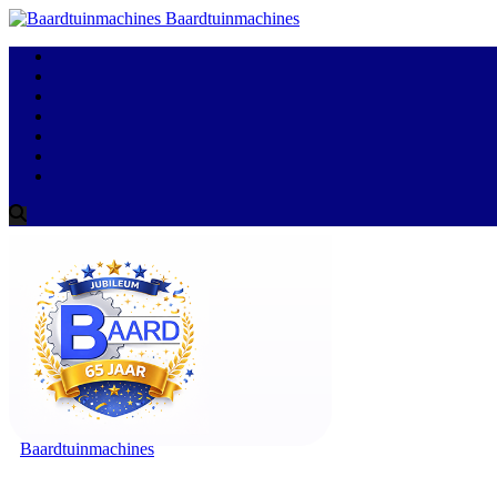
Baardtuinmachines
Baardtuinmachines