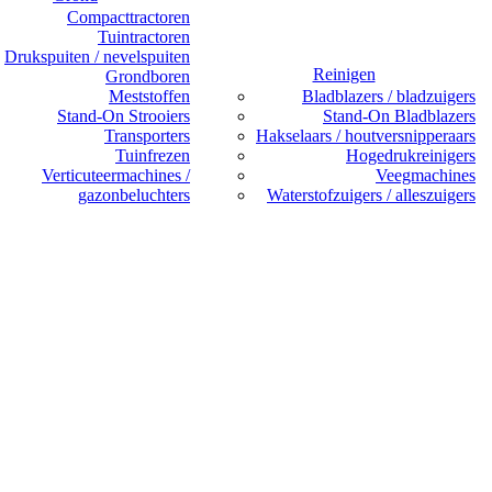
Compacttractoren
Tuintractoren
Drukspuiten / nevelspuiten
Reinigen
Grondboren
Meststoffen
Bladblazers / bladzuigers
Stand-On Strooiers
Stand-On Bladblazers
Transporters
Hakselaars / houtversnipperaars
Tuinfrezen
Hogedrukreinigers
Verticuteermachines /
Veegmachines
gazonbeluchters
Waterstofzuigers / alleszuigers