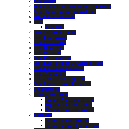
Grasmaaiers
Grastrimmers / kantenmaaiers / bosmaaiers
Grondboren / grondboormachines
iMOW® robotmaaiers
Iseki
Iseki Serie
Iseki Compacttractoren
Iseki Frontmaaiers
Iseki Grasmaaiers
Iseki Grondboor
Iseki Helmstok
Iseki Kantensnijders
Iseki Radiografisch gestuurde maaiers
Iseki Ruwterrein zitmaaiers
Iseki Transporters
Iseki Zitmaaiers met opvang
Iseki Zitmaaiers zonder opvang
Mulchmaaiers
Segway Navimow
Segway Navimow H-serie
Segway Navimow i-serie
Segway Navimow X-serie
Simplicity
Simplicity Tuintractoren
Simplicity Zero Turn Maaiers