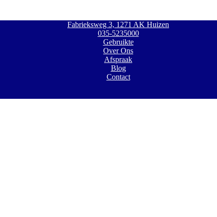
Fabrieksweg 3, 1271 AK Huizen
035-5235000
Gebruikte
Over Ons
Afspraak
Blog
Contact