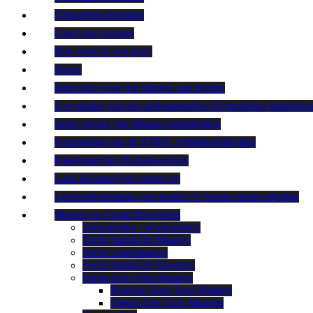
Gehoorbescherming
Goed gras maaien
Hoe snoei ik een heg?
Home
Instructies voor het planten van bomen
Is er sprake van een geheugeneffect bij moderne batterijen
Juiste opslag van lithium-ionbatterijen
Kenmerken van de STIHL veiligheidskleding
Klantenservice & Retourneren
Laad de batterijen correct op
Lenteschoonmaak voor buiten: je houten terras reinigen
Maaien en Grond Bewerken
Drukspuiten / nevelspuiten
Ferris Stand-On Maaiers
Ferris Loopmaaiers
Ferris Stand-On Strooiers
Ferris Zero Turn Maaiers
Benzine Zero Turn Maaiers
Diesel Zero Turn Maaiers