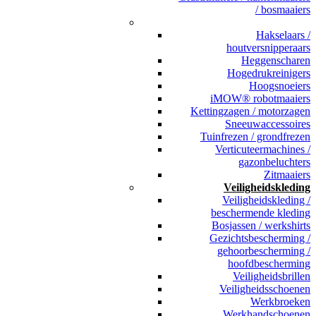
/ bosmaaiers
_
Hakselaars /
houtversnipperaars
Heggenscharen
Hogedrukreinigers
Hoogsnoeiers
iMOW® robotmaaiers
Kettingzagen / motorzagen
Sneeuwaccessoires
Tuinfrezen / grondfrezen
Verticuteermachines /
gazonbeluchters
Zitmaaiers
Veiligheidskleding
Veiligheidskleding /
beschermende kleding
Bosjassen / werkshirts
Gezichtsbescherming /
gehoorbescherming /
hoofdbescherming
Veiligheidsbrillen
Veiligheidsschoenen
Werkbroeken
Werkhandschoenen