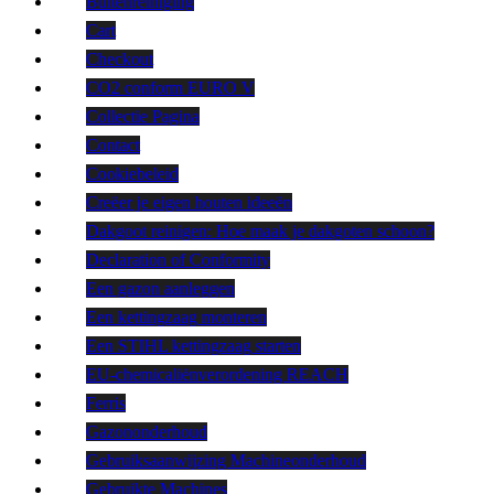
Buitenreiniging
Cart
Checkout
CO2 conform EURO V
Collectie Pagina
Contact
Cookiebeleid
Creëer je eigen houten ideeën
Dakgoot reinigen: Hoe maak je dakgoten schoon?
Declaration of Conformity
Een gazon aanleggen
Een kettingzaag monteren
Een STIHL kettingzaag starten
EU-chemicaliënverordening REACH
Ferris
Gazononderhoud
Gebruiksaanwijzing Machineonderhoud
Gebruikte Machines