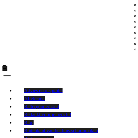
Advies en inspiratie
Afrekenen
Batterijonderhoud
Bedankt voor je bericht!
Blog
Buitenkant van het huis schoonmaken