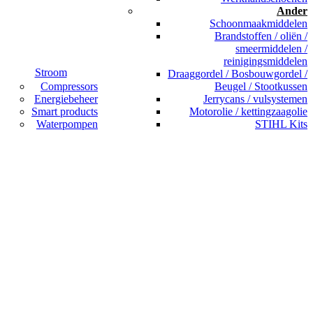
Ander
Schoonmaakmiddelen
Brandstoffen / oliën /
smeermiddelen /
reinigingsmiddelen
Stroom
Draaggordel / Bosbouwgordel /
Compressors
Beugel / Stootkussen
Energiebeheer
Jerrycans / vulsystemen
Smart products
Motorolie / kettingzaagolie
Waterpompen
STIHL Kits