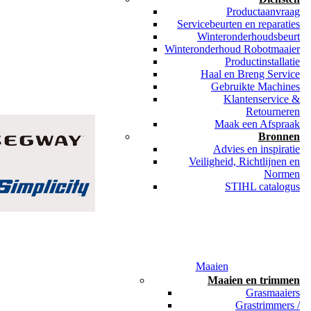
Productaanvraag
Servicebeurten en reparaties
Winteronderhoudsbeurt
Winteronderhoud Robotmaaier
Productinstallatie
Haal en Breng Service
Gebruikte Machines
Klantenservice &
Retourneren
Maak een Afspraak
Bronnen
Advies en inspiratie
Veiligheid, Richtlijnen en
Normen
STIHL catalogus
Maaien
Maaien en trimmen
Grasmaaiers
Grastrimmers /