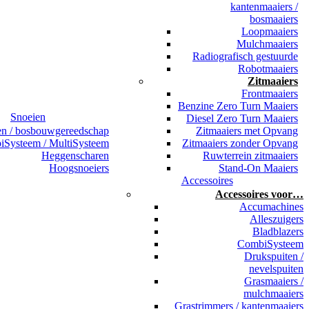
kantenmaaiers /
bosmaaiers
Loopmaaiers
Mulchmaaiers
Radiografisch gestuurde
Robotmaaiers
Zitmaaiers
Frontmaaiers
Benzine Zero Turn Maaiers
Snoeien
Diesel Zero Turn Maaiers
en / bosbouwgereedschap
Zitmaaiers met Opvang
Systeem / MultiSysteem
Zitmaaiers zonder Opvang
Heggenscharen
Ruwterrein zitmaaiers
Hoogsnoeiers
Stand-On Maaiers
Accessoires
Accessoires voor…
Accumachines
Alleszuigers
Bladblazers
CombiSysteem
Drukspuiten /
nevelspuiten
Grasmaaiers /
mulchmaaiers
Grastrimmers / kantenmaaiers