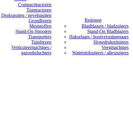
Compacttractoren
Tuintractoren
Drukspuiten / nevelspuiten
Reinigen
Grondboren
Meststoffen
Bladblazers / bladzuigers
Stand-On Strooiers
Stand-On Bladblazers
Transporters
Hakselaars / houtversnipperaars
Tuinfrezen
Hogedrukreinigers
Verticuteermachines /
Veegmachines
gazonbeluchters
Waterstofzuigers / alleszuigers