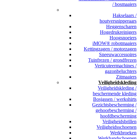
/ bosmaaiers
_
Hakselaars /
houtversnipperaars
Heggenscharen
Hogedrukreinigers
Hoogsnoeiers
iMOW® robotmaaiers
Kettingzagen / motorzagen
Sneeuwaccessoires
Tuinfrezen / grondfrezen
Verticuteermachines /
gazonbeluchters
Zitmaaiers
Veiligheidskleding
Veiligheidskleding /
beschermende kleding
Bosjassen / werkshirts
Gezichtsbescherming /
gehoorbescherming /
hoofdbescherming
Veiligheidsbrillen
Veiligheidsschoenen
Werkbroeken
Werkhandschoenen