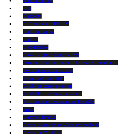
Buitenreiniging
Cart
Checkout
CO2 conform EURO V
Collectie Pagina
Contact
Cookiebeleid
Creëer je eigen houten ideeën
Dakgoot reinigen: Hoe maak je dakgoten schoon?
Declaration of Conformity
Een gazon aanleggen
Een kettingzaag monteren
Een STIHL kettingzaag starten
EU-chemicaliënverordening REACH
Ferris
Gazononderhoud
Gebruiksaanwijzing Machineonderhoud
Gebruikte Machines