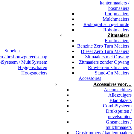
kantenmaaiers /
bosmaaiers
Loopmaaiers
Mulchmaaiers
Radiografisch gestuurde
Robotmaaiers
Zitmaaiers
Frontmaaiers
Benzine Zero Turn Maaiers
Snoeien
Diesel Zero Turn Maaiers
en / bosbouwgereedschap
Zitmaaiers met Opvang
Systeem / MultiSysteem
Zitmaaiers zonder Opvang
Heggenscharen
Ruwterrein zitmaaiers
Hoogsnoeiers
Stand-On Maaiers
Accessoires
Accessoires voor…
Accumachines
Alleszuigers
Bladblazers
CombiSysteem
Drukspuiten /
nevelspuiten
Grasmaaiers /
mulchmaaiers
Grastrimmers / kantenmaaiers