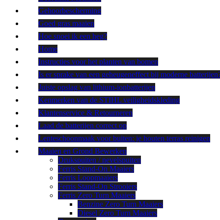
Gehoorbescherming
Goed gras maaien
Hoe snoei ik een heg?
Home
Instructies voor het planten van bomen
Is er sprake van een geheugeneffect bij moderne batterijen
Juiste opslag van lithium-ionbatterijen
Kenmerken van de STIHL veiligheidskleding
Klantenservice & Retourneren
Laad de batterijen correct op
Lenteschoonmaak voor buiten: je houten terras reinigen
Maaien en Grond Bewerken
Drukspuiten / nevelspuiten
Ferris Stand-On Maaiers
Ferris Loopmaaiers
Ferris Stand-On Strooiers
Ferris Zero Turn Maaiers
Benzine Zero Turn Maaiers
Diesel Zero Turn Maaiers