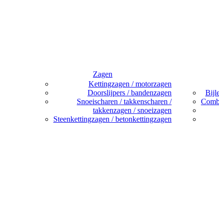
Zagen
Kettingzagen / motorzagen
Doorslijpers / bandenzagen
Bijl
Snoeischaren / takkenscharen /
Combi
takkenzagen / snoeizagen
Steenkettingzagen / betonkettingzagen