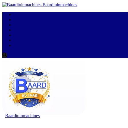
Baardtuinmachines
Baardtuinmachines