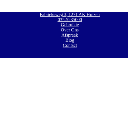
Fabrieksweg 3, 1271 AK Huizen
035-5235000
Gebruikte
Over Ons
Afspraak
Blog
Contact