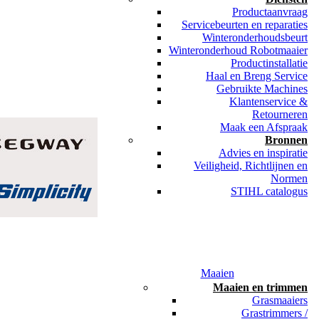
Productaanvraag
Servicebeurten en reparaties
Winteronderhoudsbeurt
Winteronderhoud Robotmaaier
Productinstallatie
Haal en Breng Service
Gebruikte Machines
Klantenservice &
Retourneren
Maak een Afspraak
Bronnen
Advies en inspiratie
Veiligheid, Richtlijnen en
Normen
STIHL catalogus
Maaien
Maaien en trimmen
Grasmaaiers
Grastrimmers /