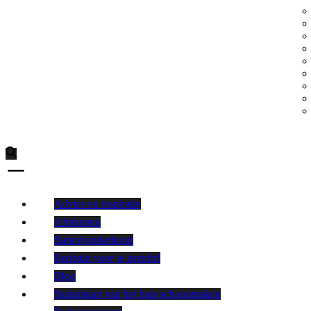
Advies en inspiratie
Afrekenen
Batterijonderhoud
Bedankt voor je bericht!
Blog
Buitenkant van het huis schoonmaken