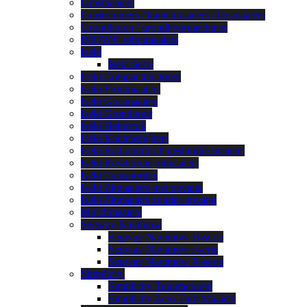
Grasmaaiers
Grastrimmers / kantenmaaiers / bosmaaiers
Grondboren / grondboormachines
iMOW® robotmaaiers
Iseki
Iseki Serie
Iseki Compacttractoren
Iseki Frontmaaiers
Iseki Grasmaaiers
Iseki Grondboor
Iseki Helmstok
Iseki Kantensnijders
Iseki Radiografisch gestuurde maaiers
Iseki Ruwterrein zitmaaiers
Iseki Transporters
Iseki Zitmaaiers met opvang
Iseki Zitmaaiers zonder opvang
Mulchmaaiers
Segway Navimow
Segway Navimow H-serie
Segway Navimow i-serie
Segway Navimow X-serie
Simplicity
Simplicity Tuintractoren
Simplicity Zero Turn Maaiers