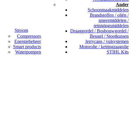
Ander
Schoonmaakmiddelen
Brandstoffen / oliën /
smeermiddelen /
reinigingsmiddelen
Stroom
Draaggordel / Bosbouwgordel /
Compressors
Beugel / Stootkussen
Energiebeheer
Jerrycans / vulsystemen
Smart products
Motorolie / kettingzaagolie
Waterpompen
STIHL Kits