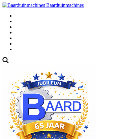
Baardtuinmachines
Fabrieksweg 3, 1271 AK Huizen
035-5235000
Gebruikte
Over Ons
Afspraak
Blog
Contact