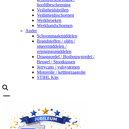
hoofdbescherming
Veiligheidsbrillen
Veiligheidsschoenen
Werkbroeken
Werkhandschoenen
Ander
Schoonmaakmiddelen
Brandstoffen / oliën /
smeermiddelen /
reinigingsmiddelen
Draaggordel / Bosbouwgordel /
Beugel / Stootkussen
Jerrycans / vulsystemen
Motorolie / kettingzaagolie
STIHL Kits