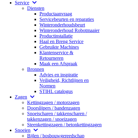
Service
Diensten
Productaanvraag
Servicebeurten en reparaties
Winteronderhoudsbeurt
Winteronderhoud Robotmaaier
Productinstallatie
Haal en Breng Service
Gebruikte Machines
Klantenservice &
Retourneren
Maak een Afspraak
Bronnen
Advies en inspiratie
Veiligheid, Richtlijnen en
Normen
STIHL catalogus
Zagen
Kettingzagen / motorzagen
Doorslijpers / bandenzagen
Snoeischaren / takkenscharen /
takkenzagen / snoeizagen
Steenkettingzagen / betonkettingzagen
Snoeien
Bijlen / bosbouwgereedschap