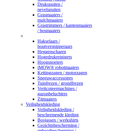
Drukspuiten /
nevelspuiten
Grasmaaiers /
mulchmaaiers
Grastrimmers / kantenmaaiers
/ bosmaaiers
_
Hakselaars /
houtversnipperaars
Heggenscharen
Hogedrukreinigers
Hoogsnoeiers
iMOW® robotmaaiers
Kettingzagen / motorzagen
Sneeuwaccessoires
Tuinfrezen / grondfrezen
Verticuteermachines /
gazonbeluchters
Zitmaaiers
Veiligheidskleding
Veiligheidskleding /
beschermende kleding
Bosjassen / werkshirts
Gezichtsbescherming /
gehoorbescherming /