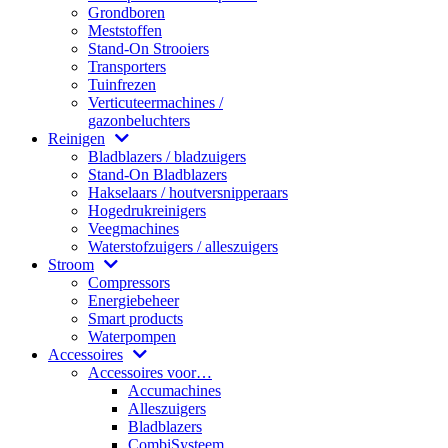
Grondboren
Meststoffen
Stand-On Strooiers
Transporters
Tuinfrezen
Verticuteermachines /
gazonbeluchters
Reinigen
Bladblazers / bladzuigers
Stand-On Bladblazers
Hakselaars / houtversnipperaars
Hogedrukreinigers
Veegmachines
Waterstofzuigers / alleszuigers
Stroom
Compressors
Energiebeheer
Smart products
Waterpompen
Accessoires
Accessoires voor…
Accumachines
Alleszuigers
Bladblazers
CombiSysteem