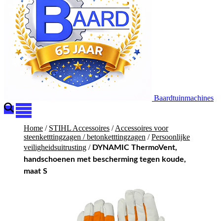
Baardtuinmachines
Home
/
STIHL Accessoires
/
Accessoires voor
steenketttingzagen / betonketttingzagen
/
Persoonlijke
veiligheidsuitrusting
/
DYNAMIC ThermoVent,
handschoenen met bescherming tegen koude,
maat S