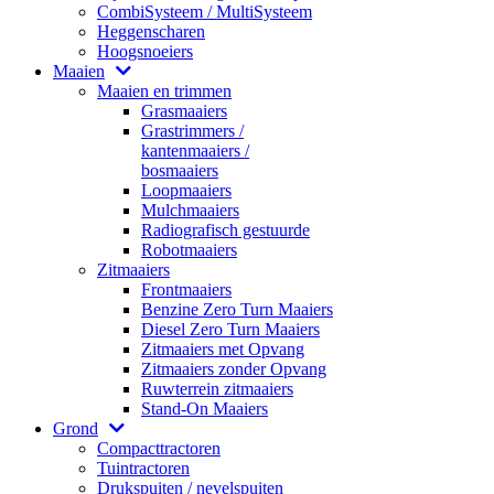
CombiSysteem / MultiSysteem
Heggenscharen
Hoogsnoeiers
Maaien
Maaien en trimmen
Grasmaaiers
Grastrimmers /
kantenmaaiers /
bosmaaiers
Loopmaaiers
Mulchmaaiers
Radiografisch gestuurde
Robotmaaiers
Zitmaaiers
Frontmaaiers
Benzine Zero Turn Maaiers
Diesel Zero Turn Maaiers
Zitmaaiers met Opvang
Zitmaaiers zonder Opvang
Ruwterrein zitmaaiers
Stand-On Maaiers
Grond
Compacttractoren
Tuintractoren
Drukspuiten / nevelspuiten