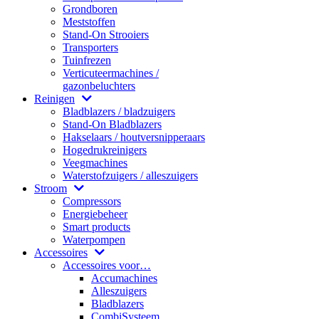
Grondboren
Meststoffen
Stand-On Strooiers
Transporters
Tuinfrezen
Verticuteermachines /
gazonbeluchters
Reinigen
Bladblazers / bladzuigers
Stand-On Bladblazers
Hakselaars / houtversnipperaars
Hogedrukreinigers
Veegmachines
Waterstofzuigers / alleszuigers
Stroom
Compressors
Energiebeheer
Smart products
Waterpompen
Accessoires
Accessoires voor…
Accumachines
Alleszuigers
Bladblazers
CombiSysteem