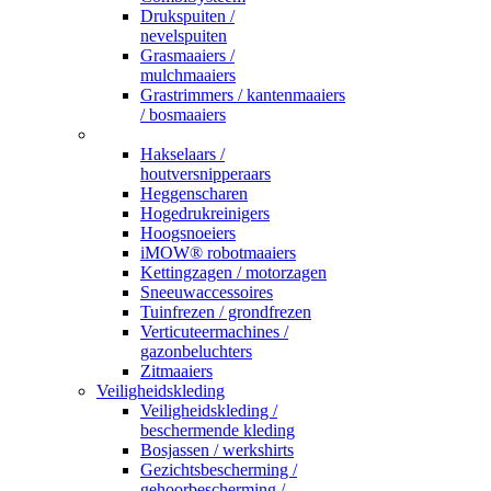
Drukspuiten /
nevelspuiten
Grasmaaiers /
mulchmaaiers
Grastrimmers / kantenmaaiers
/ bosmaaiers
_
Hakselaars /
houtversnipperaars
Heggenscharen
Hogedrukreinigers
Hoogsnoeiers
iMOW® robotmaaiers
Kettingzagen / motorzagen
Sneeuwaccessoires
Tuinfrezen / grondfrezen
Verticuteermachines /
gazonbeluchters
Zitmaaiers
Veiligheidskleding
Veiligheidskleding /
beschermende kleding
Bosjassen / werkshirts
Gezichtsbescherming /
gehoorbescherming /