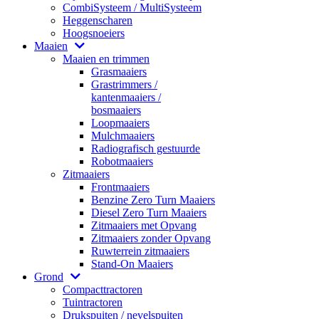
CombiSysteem / MultiSysteem
Heggenscharen
Hoogsnoeiers
Maaien
Maaien en trimmen
Grasmaaiers
Grastrimmers /
kantenmaaiers /
bosmaaiers
Loopmaaiers
Mulchmaaiers
Radiografisch gestuurde
Robotmaaiers
Zitmaaiers
Frontmaaiers
Benzine Zero Turn Maaiers
Diesel Zero Turn Maaiers
Zitmaaiers met Opvang
Zitmaaiers zonder Opvang
Ruwterrein zitmaaiers
Stand-On Maaiers
Grond
Compacttractoren
Tuintractoren
Drukspuiten / nevelspuiten