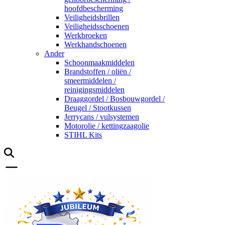
hoofdbescherming
Veiligheidsbrillen
Veiligheidsschoenen
Werkbroeken
Werkhandschoenen
Ander
Schoonmaakmiddelen
Brandstoffen / oliën /
smeermiddelen /
reinigingsmiddelen
Draaggordel / Bosbouwgordel /
Beugel / Stootkussen
Jerrycans / vulsystemen
Motorolie / kettingzaagolie
STIHL Kits