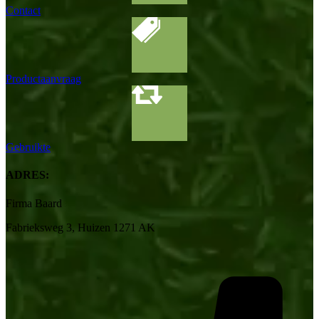
Contact
Productaanvraag
Gebruikte
ADRES:
Firma Baard
Fabrieksweg 3, Huizen 1271 AK