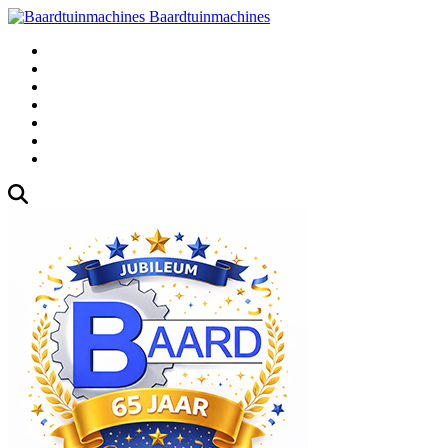
Baardtuinmachines
Fabrieksweg 3, 1271 AK Huizen
035-5235000
Gebruikte
Over Ons
Afspraak
Blog
Contact