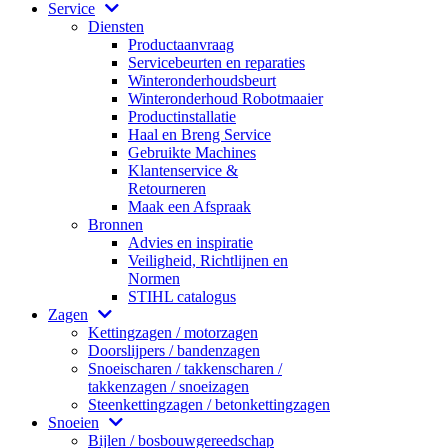
Service
Diensten
Productaanvraag
Servicebeurten en reparaties
Winteronderhoudsbeurt
Winteronderhoud Robotmaaier
Productinstallatie
Haal en Breng Service
Gebruikte Machines
Klantenservice &
Retourneren
Maak een Afspraak
Bronnen
Advies en inspiratie
Veiligheid, Richtlijnen en
Normen
STIHL catalogus
Zagen
Kettingzagen / motorzagen
Doorslijpers / bandenzagen
Snoeischaren / takkenscharen /
takkenzagen / snoeizagen
Steenkettingzagen / betonkettingzagen
Snoeien
Bijlen / bosbouwgereedschap