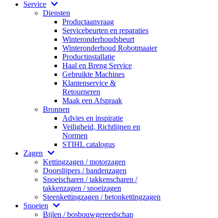
Service
Diensten
Productaanvraag
Servicebeurten en reparaties
Winteronderhoudsbeurt
Winteronderhoud Robotmaaier
Productinstallatie
Haal en Breng Service
Gebruikte Machines
Klantenservice &
Retourneren
Maak een Afspraak
Bronnen
Advies en inspiratie
Veiligheid, Richtlijnen en
Normen
STIHL catalogus
Zagen
Kettingzagen / motorzagen
Doorslijpers / bandenzagen
Snoeischaren / takkenscharen /
takkenzagen / snoeizagen
Steenkettingzagen / betonkettingzagen
Snoeien
Bijlen / bosbouwgereedschap