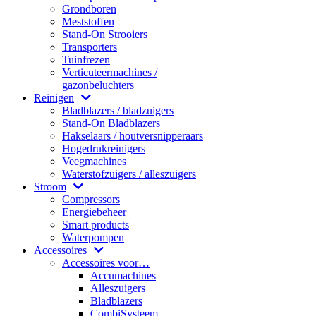
Grondboren
Meststoffen
Stand-On Strooiers
Transporters
Tuinfrezen
Verticuteermachines /
gazonbeluchters
Reinigen
Bladblazers / bladzuigers
Stand-On Bladblazers
Hakselaars / houtversnipperaars
Hogedrukreinigers
Veegmachines
Waterstofzuigers / alleszuigers
Stroom
Compressors
Energiebeheer
Smart products
Waterpompen
Accessoires
Accessoires voor…
Accumachines
Alleszuigers
Bladblazers
CombiSysteem