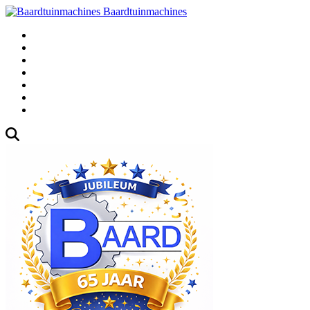
Baardtuinmachines
Fabrieksweg 3, 1271 AK Huizen
035-5235000
Gebruikte
Over Ons
Afspraak
Blog
Contact