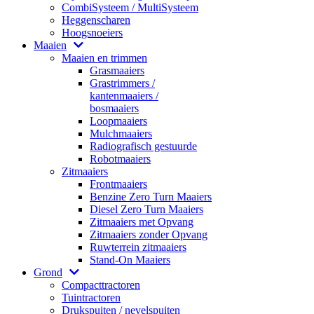
CombiSysteem / MultiSysteem
Heggenscharen
Hoogsnoeiers
Maaien
Maaien en trimmen
Grasmaaiers
Grastrimmers /
kantenmaaiers /
bosmaaiers
Loopmaaiers
Mulchmaaiers
Radiografisch gestuurde
Robotmaaiers
Zitmaaiers
Frontmaaiers
Benzine Zero Turn Maaiers
Diesel Zero Turn Maaiers
Zitmaaiers met Opvang
Zitmaaiers zonder Opvang
Ruwterrein zitmaaiers
Stand-On Maaiers
Grond
Compacttractoren
Tuintractoren
Drukspuiten / nevelspuiten