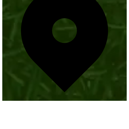
info@baard-groep.nl
OPENINGSUREN:
Maandag - Vrijdag