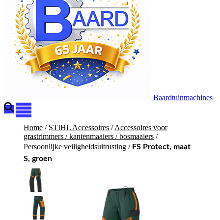
Baardtuinmachines
Home
/
STIHL Accessoires
/
Accessoires voor
grastrimmers / kantenmaaiers / bosmaaiers
/
Persoonlijke veiligheidsuitrusting
/
FS Protect, maat
S, groen