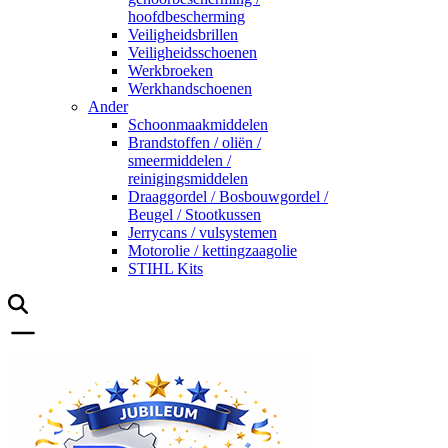
hoofdbescherming
Veiligheidsbrillen
Veiligheidsschoenen
Werkbroeken
Werkhandschoenen
Ander
Schoonmaakmiddelen
Brandstoffen / oliën /
smeermiddelen /
reinigingsmiddelen
Draaggordel / Bosbouwgordel /
Beugel / Stootkussen
Jerrycans / vulsystemen
Motorolie / kettingzaagolie
STIHL Kits