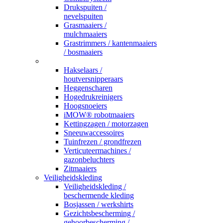
Drukspuiten /
nevelspuiten
Grasmaaiers /
mulchmaaiers
Grastrimmers / kantenmaaiers
/ bosmaaiers
_
Hakselaars /
houtversnipperaars
Heggenscharen
Hogedrukreinigers
Hoogsnoeiers
iMOW® robotmaaiers
Kettingzagen / motorzagen
Sneeuwaccessoires
Tuinfrezen / grondfrezen
Verticuteermachines /
gazonbeluchters
Zitmaaiers
Veiligheidskleding
Veiligheidskleding /
beschermende kleding
Bosjassen / werkshirts
Gezichtsbescherming /
gehoorbescherming /