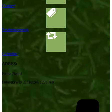
Contact
Productaanvraag
Gebruikte
ADRES:
Firma Baard
Fabrieksweg 3, Huizen 1271 AK