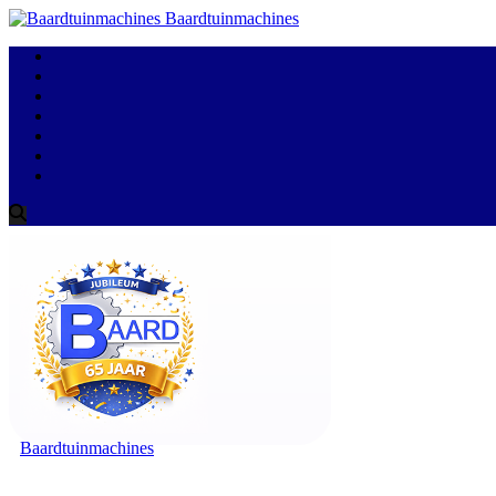
Baardtuinmachines
Baardtuinmachines