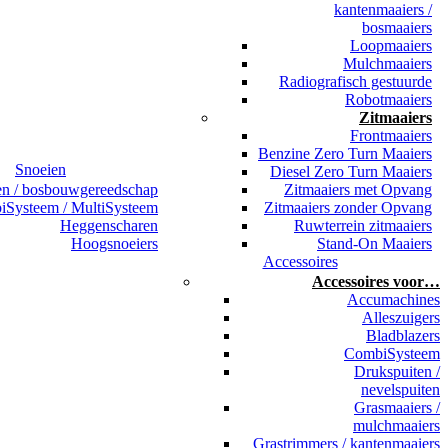
kantenmaaiers /
bosmaaiers
Loopmaaiers
Mulchmaaiers
Radiografisch gestuurde
Robotmaaiers
Zitmaaiers
Frontmaaiers
Benzine Zero Turn Maaiers
Snoeien
Diesel Zero Turn Maaiers
en / bosbouwgereedschap
Zitmaaiers met Opvang
Systeem / MultiSysteem
Zitmaaiers zonder Opvang
Heggenscharen
Ruwterrein zitmaaiers
Hoogsnoeiers
Stand-On Maaiers
Accessoires
Accessoires voor…
Accumachines
Alleszuigers
Bladblazers
CombiSysteem
Drukspuiten /
nevelspuiten
Grasmaaiers /
mulchmaaiers
Grastrimmers / kantenmaaiers