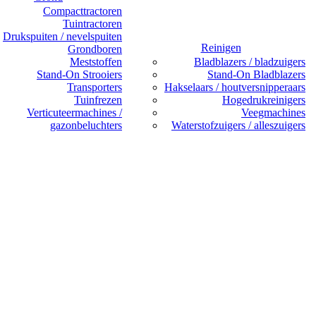
Compacttractoren
Tuintractoren
Drukspuiten / nevelspuiten
Reinigen
Grondboren
Meststoffen
Bladblazers / bladzuigers
Stand-On Strooiers
Stand-On Bladblazers
Transporters
Hakselaars / houtversnipperaars
Tuinfrezen
Hogedrukreinigers
Verticuteermachines /
Veegmachines
gazonbeluchters
Waterstofzuigers / alleszuigers