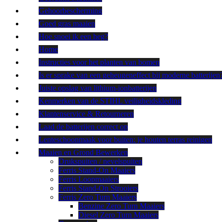
Gehoorbescherming
Goed gras maaien
Hoe snoei ik een heg?
Home
Instructies voor het planten van bomen
Is er sprake van een geheugeneffect bij moderne batterijen
Juiste opslag van lithium-ionbatterijen
Kenmerken van de STIHL veiligheidskleding
Klantenservice & Retourneren
Laad de batterijen correct op
Lenteschoonmaak voor buiten: je houten terras reinigen
Maaien en Grond Bewerken
Drukspuiten / nevelspuiten
Ferris Stand-On Maaiers
Ferris Loopmaaiers
Ferris Stand-On Strooiers
Ferris Zero Turn Maaiers
Benzine Zero Turn Maaiers
Diesel Zero Turn Maaiers