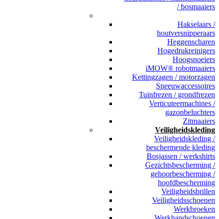
/ bosmaaiers
_
Hakselaars /
houtversnipperaars
Heggenscharen
Hogedrukreinigers
Hoogsnoeiers
iMOW® robotmaaiers
Kettingzagen / motorzagen
Sneeuwaccessoires
Tuinfrezen / grondfrezen
Verticuteermachines /
gazonbeluchters
Zitmaaiers
Veiligheidskleding
Veiligheidskleding /
beschermende kleding
Bosjassen / werkshirts
Gezichtsbescherming /
gehoorbescherming /
hoofdbescherming
Veiligheidsbrillen
Veiligheidsschoenen
Werkbroeken
Werkhandschoenen