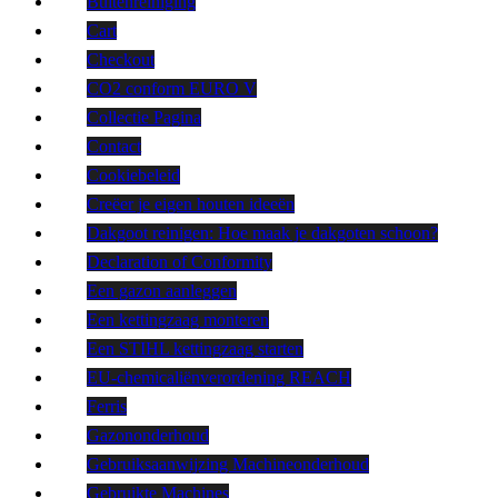
Buitenreiniging
Cart
Checkout
CO2 conform EURO V
Collectie Pagina
Contact
Cookiebeleid
Creëer je eigen houten ideeën
Dakgoot reinigen: Hoe maak je dakgoten schoon?
Declaration of Conformity
Een gazon aanleggen
Een kettingzaag monteren
Een STIHL kettingzaag starten
EU-chemicaliënverordening REACH
Ferris
Gazononderhoud
Gebruiksaanwijzing Machineonderhoud
Gebruikte Machines