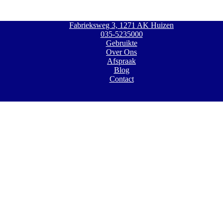
Fabrieksweg 3, 1271 AK Huizen
035-5235000
Gebruikte
Over Ons
Afspraak
Blog
Contact