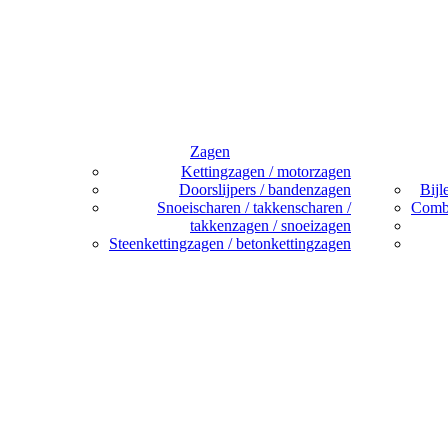
Zagen
Kettingzagen / motorzagen
Doorslijpers / bandenzagen
Bijl
Snoeischaren / takkenscharen /
Combi
takkenzagen / snoeizagen
Steenkettingzagen / betonkettingzagen