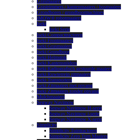
Grasmaaiers
Grastrimmers / kantenmaaiers / bosmaaiers
Grondboren / grondboormachines
iMOW® robotmaaiers
Iseki
Iseki Serie
Iseki Compacttractoren
Iseki Frontmaaiers
Iseki Grasmaaiers
Iseki Grondboor
Iseki Helmstok
Iseki Kantensnijders
Iseki Radiografisch gestuurde maaiers
Iseki Ruwterrein zitmaaiers
Iseki Transporters
Iseki Zitmaaiers met opvang
Iseki Zitmaaiers zonder opvang
Mulchmaaiers
Segway Navimow
Segway Navimow H-serie
Segway Navimow i-serie
Segway Navimow X-serie
Simplicity
Simplicity Tuintractoren
Simplicity Zero Turn Maaiers