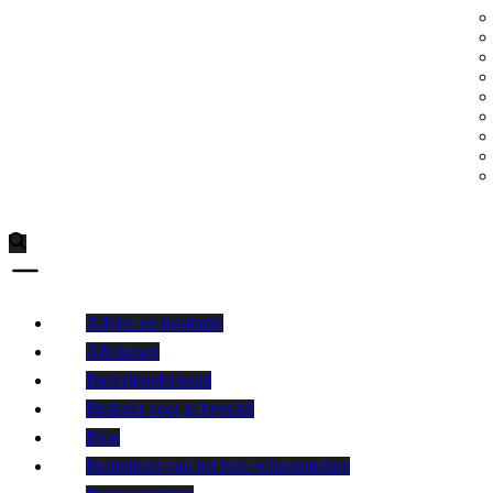
Advies en inspiratie
Afrekenen
Batterijonderhoud
Bedankt voor je bericht!
Blog
Buitenkant van het huis schoonmaken