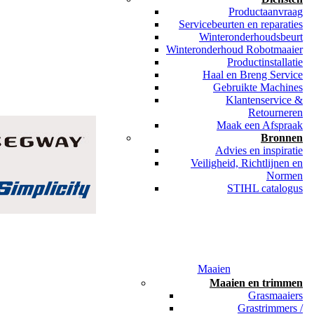
Productaanvraag
Servicebeurten en reparaties
Winteronderhoudsbeurt
Winteronderhoud Robotmaaier
Productinstallatie
Haal en Breng Service
Gebruikte Machines
Klantenservice &
Retourneren
Maak een Afspraak
Bronnen
Advies en inspiratie
Veiligheid, Richtlijnen en
Normen
STIHL catalogus
Maaien
Maaien en trimmen
Grasmaaiers
Grastrimmers /