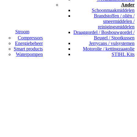
Ander
Schoonmaakmiddelen
Brandstoffen / oliën /
smeermiddelen /
reinigingsmiddelen
Stroom
Draaggordel / Bosbouwgordel /
Compressors
Beugel / Stootkussen
Energiebeheer
Jerrycans / vulsystemen
Smart products
Motorolie / kettingzaagolie
Waterpompen
STIHL Kits