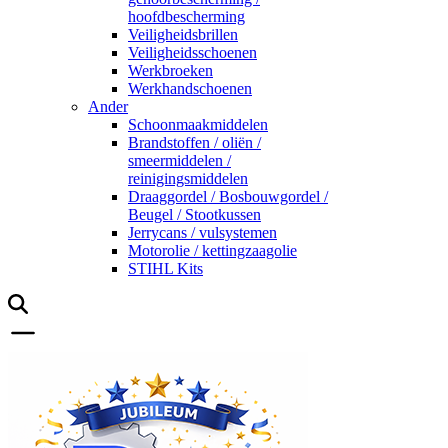
hoofdbescherming
Veiligheidsbrillen
Veiligheidsschoenen
Werkbroeken
Werkhandschoenen
Ander
Schoonmaakmiddelen
Brandstoffen / oliën /
smeermiddelen /
reinigingsmiddelen
Draaggordel / Bosbouwgordel /
Beugel / Stootkussen
Jerrycans / vulsystemen
Motorolie / kettingzaagolie
STIHL Kits