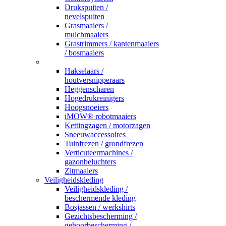
Drukspuiten /
nevelspuiten
Grasmaaiers /
mulchmaaiers
Grastrimmers / kantenmaaiers
/ bosmaaiers
_
Hakselaars /
houtversnipperaars
Heggenscharen
Hogedrukreinigers
Hoogsnoeiers
iMOW® robotmaaiers
Kettingzagen / motorzagen
Sneeuwaccessoires
Tuinfrezen / grondfrezen
Verticuteermachines /
gazonbeluchters
Zitmaaiers
Veiligheidskleding
Veiligheidskleding /
beschermende kleding
Bosjassen / werkshirts
Gezichtsbescherming /
gehoorbescherming /