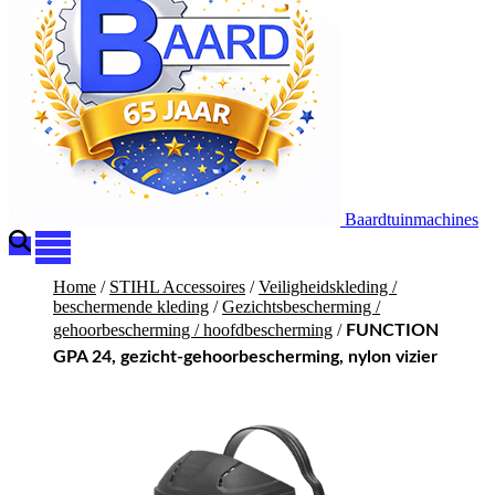
Baardtuinmachines
Home
/
STIHL Accessoires
/
Veiligheidskleding /
beschermende kleding
/
Gezichtsbescherming /
gehoorbescherming / hoofdbescherming
/
FUNCTION
GPA 24, gezicht-gehoorbescherming, nylon vizier