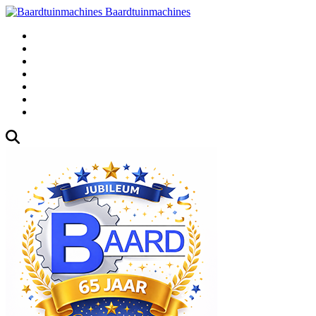
Baardtuinmachines
Fabrieksweg 3, 1271 AK Huizen
035-5235000
Gebruikte
Over Ons
Afspraak
Blog
Contact