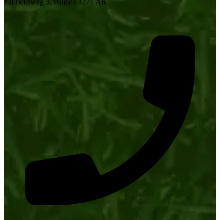
Fabrieksweg 3, Huizen 1271 AK