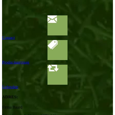
Contact
Productaanvraag
Gebruikte
ADRES:
Firma Baard