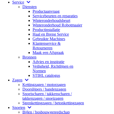
Service
Diensten
Productaanvraag
Servicebeurten en reparaties
Winteronderhoudsbeurt
Winteronderhoud Robotmaaier
Productinstallatie
Haal en Breng Service
Gebruikte Machines
Klantenservice &
Retourneren
Maak een Afspraak
Bronnen
Advies en inspiratie
Veiligheid, Richtlijnen en
Normen
STIHL catalogus
Zagen
Kettingzagen / motorzagen
Doorslijpers / bandenzagen
Snoeischaren / takkenscharen /
takkenzagen / snoeizagen
Steenkettingzagen / betonkettingzagen
Snoeien
Bijlen / bosbouwgereedschap