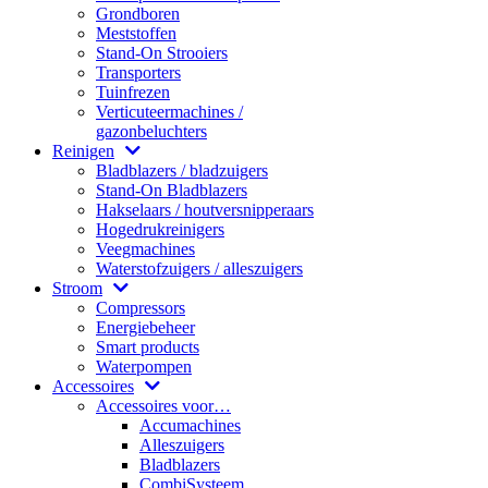
Grondboren
Meststoffen
Stand-On Strooiers
Transporters
Tuinfrezen
Verticuteermachines /
gazonbeluchters
Reinigen
Bladblazers / bladzuigers
Stand-On Bladblazers
Hakselaars / houtversnipperaars
Hogedrukreinigers
Veegmachines
Waterstofzuigers / alleszuigers
Stroom
Compressors
Energiebeheer
Smart products
Waterpompen
Accessoires
Accessoires voor…
Accumachines
Alleszuigers
Bladblazers
CombiSysteem