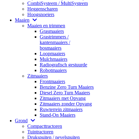
CombiSysteem / MultiSysteem
Heggenscharen
Hoogsnoeiers
Maaien
Maaien en trimmen
Grasmaaiers
Grastrimmers /
kantenmaaiers /
bosmaaiers
Loopmaaiers
Mulchmaaiers
Radiografisch gestuurde
Robotmaaiers
Zitmaaiers
Frontmaaiers
Benzine Zero Turn Maaiers
Diesel Zero Turn Maaiers
Zitmaaiers met Opvang
Zitmaaiers zonder Opvang
Ruwterrein zitmaaiers
Stand-On Maaiers
Grond
Compacttractoren
Tuintractoren
Drukspuiten / nevelspuiten