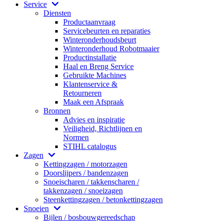
Service
Diensten
Productaanvraag
Servicebeurten en reparaties
Winteronderhoudsbeurt
Winteronderhoud Robotmaaier
Productinstallatie
Haal en Breng Service
Gebruikte Machines
Klantenservice &
Retourneren
Maak een Afspraak
Bronnen
Advies en inspiratie
Veiligheid, Richtlijnen en
Normen
STIHL catalogus
Zagen
Kettingzagen / motorzagen
Doorslijpers / bandenzagen
Snoeischaren / takkenscharen /
takkenzagen / snoeizagen
Steenkettingzagen / betonkettingzagen
Snoeien
Bijlen / bosbouwgereedschap