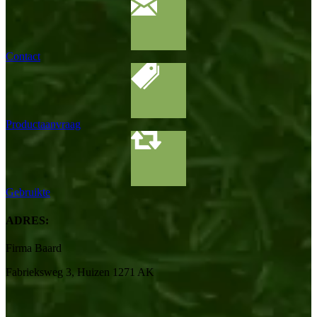
Contact
Productaanvraag
Gebruikte
ADRES:
Firma Baard
Fabrieksweg 3, Huizen 1271 AK