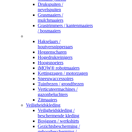
Drukspuiten /
nevelspuiten
Grasmaaiers /
mulchmaaiers
Grastrimmers / kantenmaaiers
/ bosmaaiers
_
Hakselaars /
houtversnipperaars
Heggenscharen
Hogedrukreinigers
Hoogsnoeiers
iMOW® robotmaaiers
Kettingzagen / motorzagen
Sneeuwaccessoires
Tuinfrezen / grondfrezen
Verticuteermachines /
gazonbeluchters
Zitmaaiers
Veiligheidskleding
Veiligheidskleding /
beschermende kleding
Bosjassen / werkshirts
Gezichtsbescherming /
gehoorbescherming /