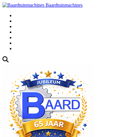
Baardtuinmachines
Fabrieksweg 3, 1271 AK Huizen
035-5235000
Gebruikte
Over Ons
Afspraak
Blog
Contact