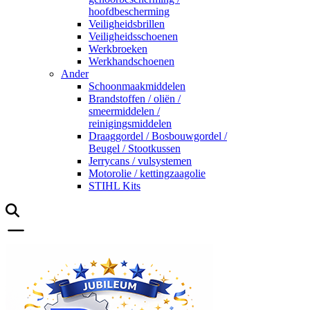
hoofdbescherming
Veiligheidsbrillen
Veiligheidsschoenen
Werkbroeken
Werkhandschoenen
Ander
Schoonmaakmiddelen
Brandstoffen / oliën /
smeermiddelen /
reinigingsmiddelen
Draaggordel / Bosbouwgordel /
Beugel / Stootkussen
Jerrycans / vulsystemen
Motorolie / kettingzaagolie
STIHL Kits