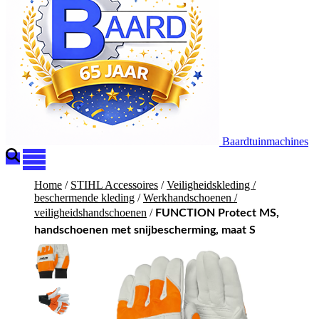
Baardtuinmachines
Home
/
STIHL Accessoires
/
Veiligheidskleding /
beschermende kleding
/
Werkhandschoenen /
veiligheidshandschoenen
/
FUNCTION Protect MS,
handschoenen met snijbescherming, maat S