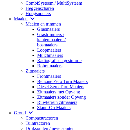
CombiSysteem / MultiSysteem
Heggenscharen
Hoogsnoeiers
Maaien
Maaien en trimmen
Grasmaaiers
Grastrimmers /
kantenmaaiers /
bosmaaiers
Loopmaaiers
Mulchmaaiers
Radiografisch gestuurde
Robotmaaiers
Zitmaaiers
Frontmaaiers
Benzine Zero Turn Maaiers
Diesel Zero Turn Maaiers
Zitmaaiers met Opvang
Zitmaaiers zonder Opvang
Ruwterrein zitmaaiers
Stand-On Maaiers
Grond
Compacttractoren
Tuintractoren
Drukspuiten / nevelspuiten