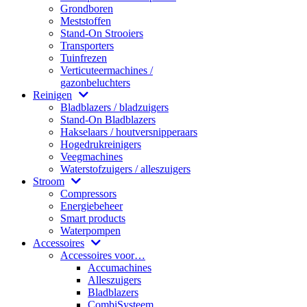
Grondboren
Meststoffen
Stand-On Strooiers
Transporters
Tuinfrezen
Verticuteermachines /
gazonbeluchters
Reinigen
Bladblazers / bladzuigers
Stand-On Bladblazers
Hakselaars / houtversnipperaars
Hogedrukreinigers
Veegmachines
Waterstofzuigers / alleszuigers
Stroom
Compressors
Energiebeheer
Smart products
Waterpompen
Accessoires
Accessoires voor…
Accumachines
Alleszuigers
Bladblazers
CombiSysteem