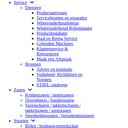
Service
Diensten
Productaanvraag
Servicebeurten en reparaties
Winteronderhoudsbeurt
Winteronderhoud Robotmaaier
Productinstallatie
Haal en Breng Service
Gebruikte Machines
Klantenservice &
Retourneren
Maak een Afspraak
Bronnen
Advies en inspiratie
Veiligheid, Richtlijnen en
Normen
STIHL catalogus
Zagen
Kettingzagen / motorzagen
Doorslijpers / bandenzagen
Snoeischaren / takkenscharen /
takkenzagen / snoeizagen
Steenkettingzagen / betonkettingzagen
Snoeien
Bijlen / bosbouwgereedschap