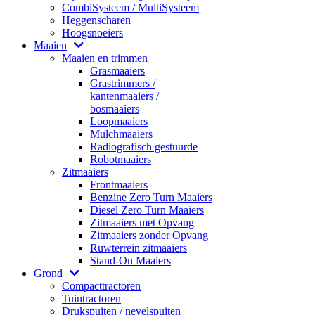
CombiSysteem / MultiSysteem
Heggenscharen
Hoogsnoeiers
Maaien
Maaien en trimmen
Grasmaaiers
Grastrimmers /
kantenmaaiers /
bosmaaiers
Loopmaaiers
Mulchmaaiers
Radiografisch gestuurde
Robotmaaiers
Zitmaaiers
Frontmaaiers
Benzine Zero Turn Maaiers
Diesel Zero Turn Maaiers
Zitmaaiers met Opvang
Zitmaaiers zonder Opvang
Ruwterrein zitmaaiers
Stand-On Maaiers
Grond
Compacttractoren
Tuintractoren
Drukspuiten / nevelspuiten