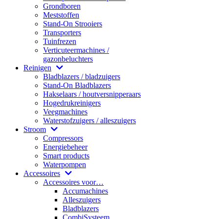
Grondboren
Meststoffen
Stand-On Strooiers
Transporters
Tuinfrezen
Verticuteermachines /
gazonbeluchters
Reinigen
Bladblazers / bladzuigers
Stand-On Bladblazers
Hakselaars / houtversnipperaars
Hogedrukreinigers
Veegmachines
Waterstofzuigers / alleszuigers
Stroom
Compressors
Energiebeheer
Smart products
Waterpompen
Accessoires
Accessoires voor…
Accumachines
Alleszuigers
Bladblazers
CombiSysteem