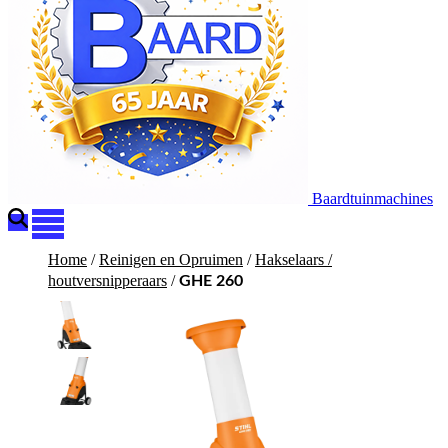
Baardtuinmachines
Home
/
Reinigen en Opruimen
/
Hakselaars /
houtversnipperaars
/
GHE 260