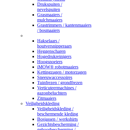
Drukspuiten /
nevelspuiten
Grasmaaiers /
mulchmaaiers
Grastrimmers / kantenmaaiers
/ bosmaaiers
_
Hakselaars /
houtversnipperaars
Heggenscharen
Hogedrukreinigers
Hoogsnoeiers
iMOW® robotmaaiers
Kettingzagen / motorzagen
Sneeuwaccessoires
Tuinfrezen / grondfrezen
Verticuteermachines /
gazonbeluchters
Zitmaaiers
Veiligheidskleding
Veiligheidskleding /
beschermende kleding
Bosjassen / werkshirts
Gezichtsbescherming /
gehoorbescherming /