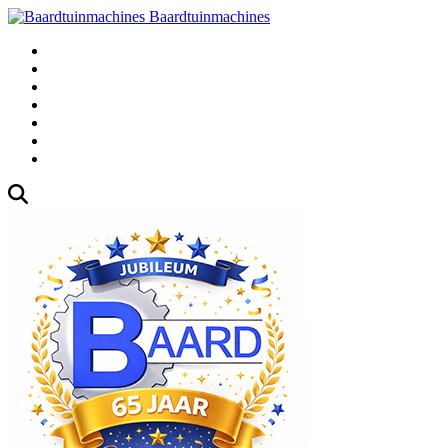
Baardtuinmachines
Fabrieksweg 3, 1271 AK Huizen
035-5235000
Gebruikte
Over Ons
Afspraak
Blog
Contact