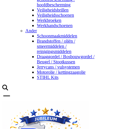
hoofdbescherming
Veiligheidsbrillen
Veiligheidsschoenen
Werkbroeken
Werkhandschoenen
Ander
Schoonmaakmiddelen
Brandstoffen / oliën /
smeermiddelen /
reinigingsmiddelen
Draaggordel / Bosbouwgordel /
Beugel / Stootkussen
Jerrycans / vulsystemen
Motorolie / kettingzaagolie
STIHL Kits