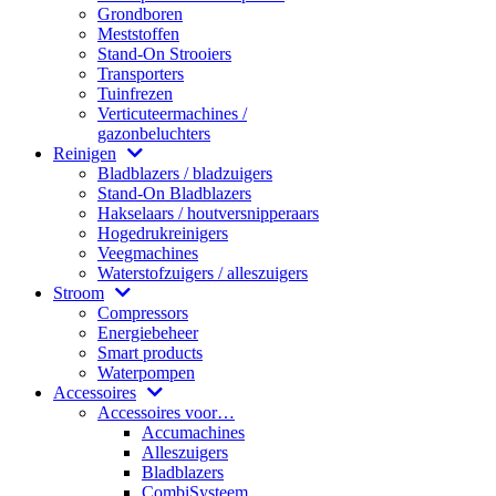
Grondboren
Meststoffen
Stand-On Strooiers
Transporters
Tuinfrezen
Verticuteermachines /
gazonbeluchters
Reinigen
Bladblazers / bladzuigers
Stand-On Bladblazers
Hakselaars / houtversnipperaars
Hogedrukreinigers
Veegmachines
Waterstofzuigers / alleszuigers
Stroom
Compressors
Energiebeheer
Smart products
Waterpompen
Accessoires
Accessoires voor…
Accumachines
Alleszuigers
Bladblazers
CombiSysteem