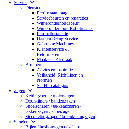
Service
Diensten
Productaanvraag
Servicebeurten en reparaties
Winteronderhoudsbeurt
Winteronderhoud Robotmaaier
Productinstallatie
Haal en Breng Service
Gebruikte Machines
Klantenservice &
Retourneren
Maak een Afspraak
Bronnen
Advies en inspiratie
Veiligheid, Richtlijnen en
Normen
STIHL catalogus
Zagen
Kettingzagen / motorzagen
Doorslijpers / bandenzagen
Snoeischaren / takkenscharen /
takkenzagen / snoeizagen
Steenkettingzagen / betonkettingzagen
Snoeien
Bijlen / bosbouwgereedschap