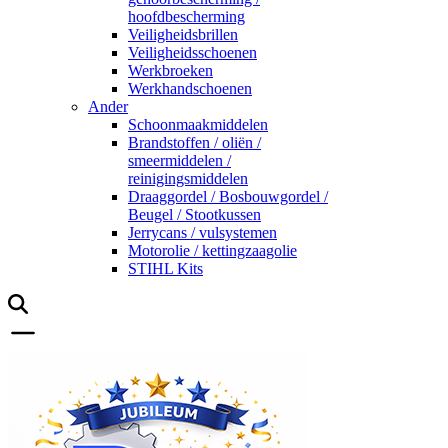
hoofdbescherming
Veiligheidsbrillen
Veiligheidsschoenen
Werkbroeken
Werkhandschoenen
Ander
Schoonmaakmiddelen
Brandstoffen / oliën /
smeermiddelen /
reinigingsmiddelen
Draaggordel / Bosbouwgordel /
Beugel / Stootkussen
Jerrycans / vulsystemen
Motorolie / kettingzaagolie
STIHL Kits