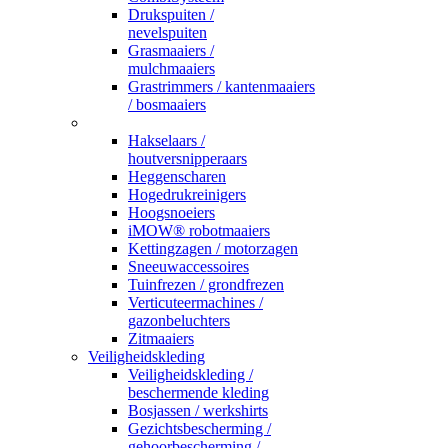
Drukspuiten /
nevelspuiten
Grasmaaiers /
mulchmaaiers
Grastrimmers / kantenmaaiers
/ bosmaaiers
_
Hakselaars /
houtversnipperaars
Heggenscharen
Hogedrukreinigers
Hoogsnoeiers
iMOW® robotmaaiers
Kettingzagen / motorzagen
Sneeuwaccessoires
Tuinfrezen / grondfrezen
Verticuteermachines /
gazonbeluchters
Zitmaaiers
Veiligheidskleding
Veiligheidskleding /
beschermende kleding
Bosjassen / werkshirts
Gezichtsbescherming /
gehoorbescherming /