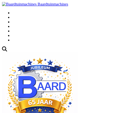
Baardtuinmachines
Fabrieksweg 3, 1271 AK Huizen
035-5235000
Gebruikte
Over Ons
Afspraak
Blog
Contact