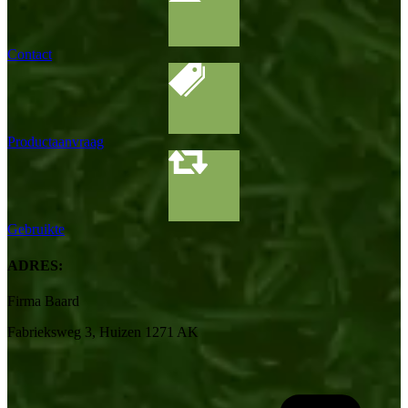
Contact
Productaanvraag
Gebruikte
ADRES:
Firma Baard
Fabrieksweg 3, Huizen 1271 AK