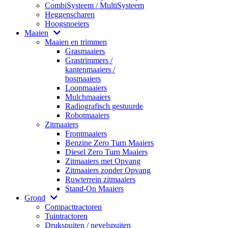
CombiSysteem / MultiSysteem
Heggenscharen
Hoogsnoeiers
Maaien
Maaien en trimmen
Grasmaaiers
Grastrimmers /
kantenmaaiers /
bosmaaiers
Loopmaaiers
Mulchmaaiers
Radiografisch gestuurde
Robotmaaiers
Zitmaaiers
Frontmaaiers
Benzine Zero Turn Maaiers
Diesel Zero Turn Maaiers
Zitmaaiers met Opvang
Zitmaaiers zonder Opvang
Ruwterrein zitmaaiers
Stand-On Maaiers
Grond
Compacttractoren
Tuintractoren
Drukspuiten / nevelspuiten