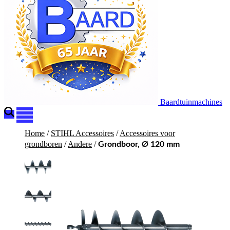
Baardtuinmachines
Home
/
STIHL Accessoires
/
Accessoires voor
grondboren
/
Andere
/
Grondboor, Ø 120 mm