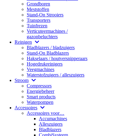
Grondboren
Meststoffen
Stand-On Strooiers
Transporters
Tuinfrezen
Verticuteermachines /
gazonbeluchters
Reinigen
Bladblazers / bladzuigers
Stand-On Bladblazers
Hakselaars / houtversnipperaars
Hogedrukreinigers
Veegmachines
Waterstofzuigers / alleszuigers
Stroom
Compressors
Energiebeheer
Smart products
Waterpompen
Accessoires
Accessoires voor…
Accumachines
Alleszuigers
Bladblazers
CombiSysteem