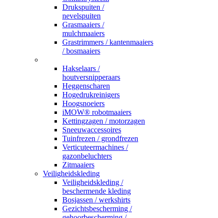
Drukspuiten /
nevelspuiten
Grasmaaiers /
mulchmaaiers
Grastrimmers / kantenmaaiers
/ bosmaaiers
_
Hakselaars /
houtversnipperaars
Heggenscharen
Hogedrukreinigers
Hoogsnoeiers
iMOW® robotmaaiers
Kettingzagen / motorzagen
Sneeuwaccessoires
Tuinfrezen / grondfrezen
Verticuteermachines /
gazonbeluchters
Zitmaaiers
Veiligheidskleding
Veiligheidskleding /
beschermende kleding
Bosjassen / werkshirts
Gezichtsbescherming /
gehoorbescherming /