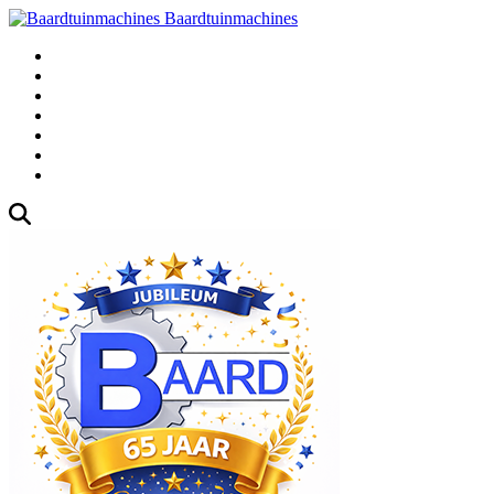
Baardtuinmachines
Fabrieksweg 3, 1271 AK Huizen
035-5235000
Gebruikte
Over Ons
Afspraak
Blog
Contact