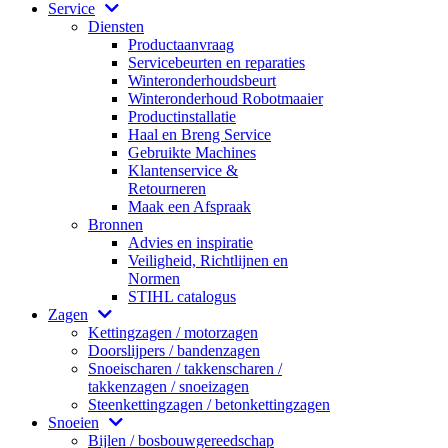
Service
Diensten
Productaanvraag
Servicebeurten en reparaties
Winteronderhoudsbeurt
Winteronderhoud Robotmaaier
Productinstallatie
Haal en Breng Service
Gebruikte Machines
Klantenservice &
Retourneren
Maak een Afspraak
Bronnen
Advies en inspiratie
Veiligheid, Richtlijnen en
Normen
STIHL catalogus
Zagen
Kettingzagen / motorzagen
Doorslijpers / bandenzagen
Snoeischaren / takkenscharen /
takkenzagen / snoeizagen
Steenkettingzagen / betonkettingzagen
Snoeien
Bijlen / bosbouwgereedschap