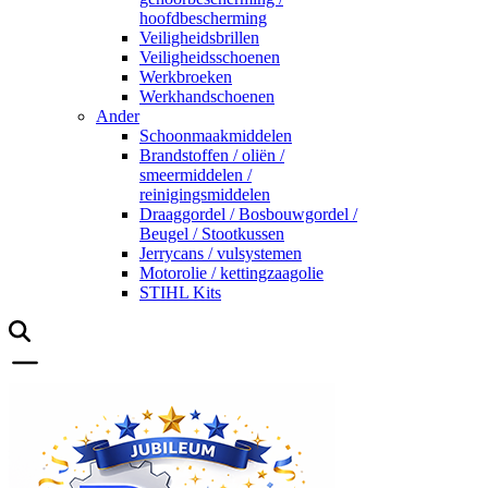
hoofdbescherming
Veiligheidsbrillen
Veiligheidsschoenen
Werkbroeken
Werkhandschoenen
Ander
Schoonmaakmiddelen
Brandstoffen / oliën /
smeermiddelen /
reinigingsmiddelen
Draaggordel / Bosbouwgordel /
Beugel / Stootkussen
Jerrycans / vulsystemen
Motorolie / kettingzaagolie
STIHL Kits