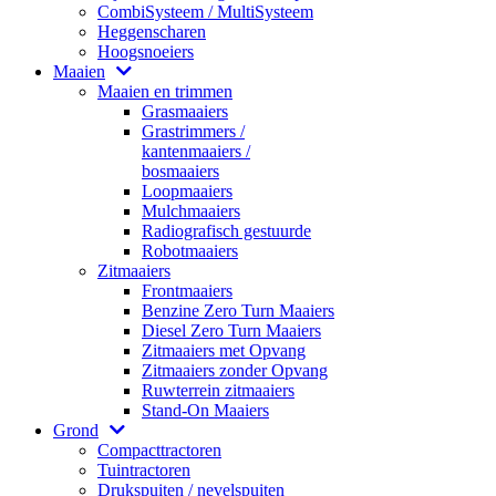
CombiSysteem / MultiSysteem
Heggenscharen
Hoogsnoeiers
Maaien
Maaien en trimmen
Grasmaaiers
Grastrimmers /
kantenmaaiers /
bosmaaiers
Loopmaaiers
Mulchmaaiers
Radiografisch gestuurde
Robotmaaiers
Zitmaaiers
Frontmaaiers
Benzine Zero Turn Maaiers
Diesel Zero Turn Maaiers
Zitmaaiers met Opvang
Zitmaaiers zonder Opvang
Ruwterrein zitmaaiers
Stand-On Maaiers
Grond
Compacttractoren
Tuintractoren
Drukspuiten / nevelspuiten