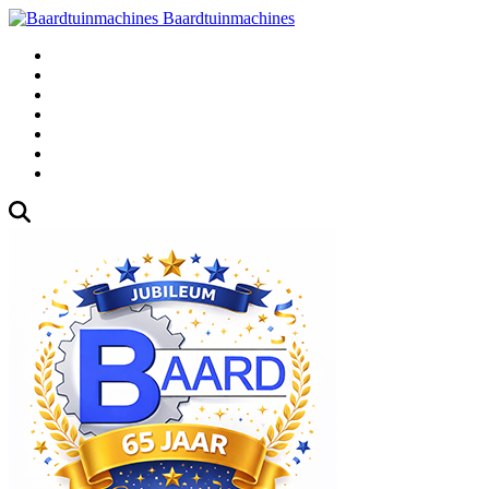
Baardtuinmachines
Fabrieksweg 3, 1271 AK Huizen
035-5235000
Gebruikte
Over Ons
Afspraak
Blog
Contact