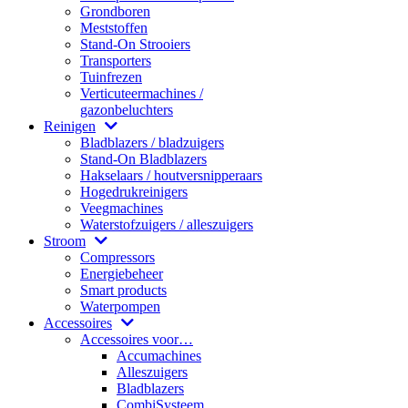
Grondboren
Meststoffen
Stand-On Strooiers
Transporters
Tuinfrezen
Verticuteermachines /
gazonbeluchters
Reinigen
Bladblazers / bladzuigers
Stand-On Bladblazers
Hakselaars / houtversnipperaars
Hogedrukreinigers
Veegmachines
Waterstofzuigers / alleszuigers
Stroom
Compressors
Energiebeheer
Smart products
Waterpompen
Accessoires
Accessoires voor…
Accumachines
Alleszuigers
Bladblazers
CombiSysteem