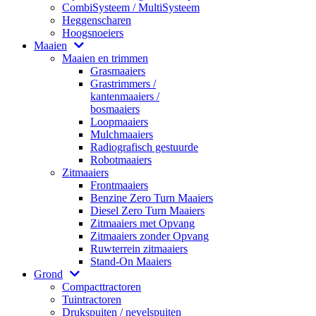
CombiSysteem / MultiSysteem
Heggenscharen
Hoogsnoeiers
Maaien
Maaien en trimmen
Grasmaaiers
Grastrimmers /
kantenmaaiers /
bosmaaiers
Loopmaaiers
Mulchmaaiers
Radiografisch gestuurde
Robotmaaiers
Zitmaaiers
Frontmaaiers
Benzine Zero Turn Maaiers
Diesel Zero Turn Maaiers
Zitmaaiers met Opvang
Zitmaaiers zonder Opvang
Ruwterrein zitmaaiers
Stand-On Maaiers
Grond
Compacttractoren
Tuintractoren
Drukspuiten / nevelspuiten