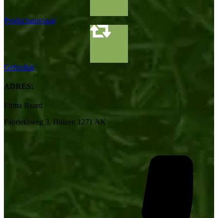
Productaanvraag
Gebruikte
ADRES:
Firma Baard
Fabrieksweg 3, Huizen 1271 AK