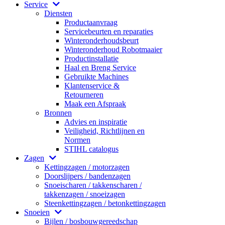
Service
Diensten
Productaanvraag
Servicebeurten en reparaties
Winteronderhoudsbeurt
Winteronderhoud Robotmaaier
Productinstallatie
Haal en Breng Service
Gebruikte Machines
Klantenservice &
Retourneren
Maak een Afspraak
Bronnen
Advies en inspiratie
Veiligheid, Richtlijnen en
Normen
STIHL catalogus
Zagen
Kettingzagen / motorzagen
Doorslijpers / bandenzagen
Snoeischaren / takkenscharen /
takkenzagen / snoeizagen
Steenkettingzagen / betonkettingzagen
Snoeien
Bijlen / bosbouwgereedschap