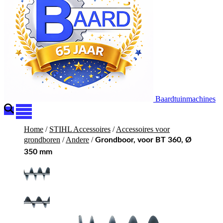
Baardtuinmachines
Home
/
STIHL Accessoires
/
Accessoires voor
grondboren
/
Andere
/
Grondboor, voor BT 360, Ø
350 mm