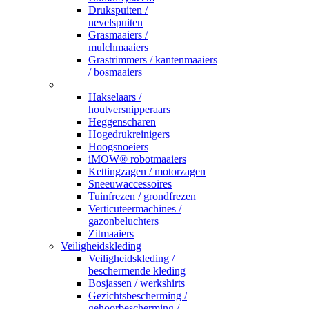
Drukspuiten /
nevelspuiten
Grasmaaiers /
mulchmaaiers
Grastrimmers / kantenmaaiers
/ bosmaaiers
_
Hakselaars /
houtversnipperaars
Heggenscharen
Hogedrukreinigers
Hoogsnoeiers
iMOW® robotmaaiers
Kettingzagen / motorzagen
Sneeuwaccessoires
Tuinfrezen / grondfrezen
Verticuteermachines /
gazonbeluchters
Zitmaaiers
Veiligheidskleding
Veiligheidskleding /
beschermende kleding
Bosjassen / werkshirts
Gezichtsbescherming /
gehoorbescherming /