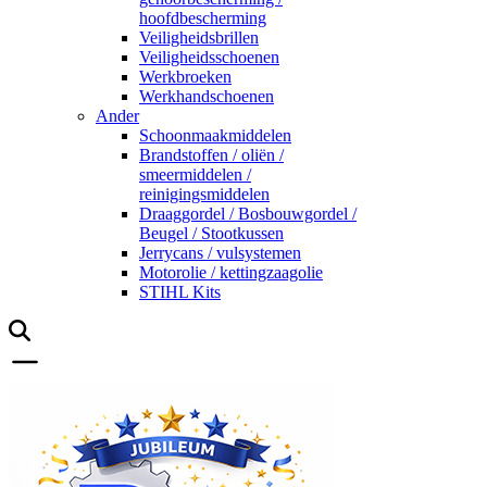
hoofdbescherming
Veiligheidsbrillen
Veiligheidsschoenen
Werkbroeken
Werkhandschoenen
Ander
Schoonmaakmiddelen
Brandstoffen / oliën /
smeermiddelen /
reinigingsmiddelen
Draaggordel / Bosbouwgordel /
Beugel / Stootkussen
Jerrycans / vulsystemen
Motorolie / kettingzaagolie
STIHL Kits