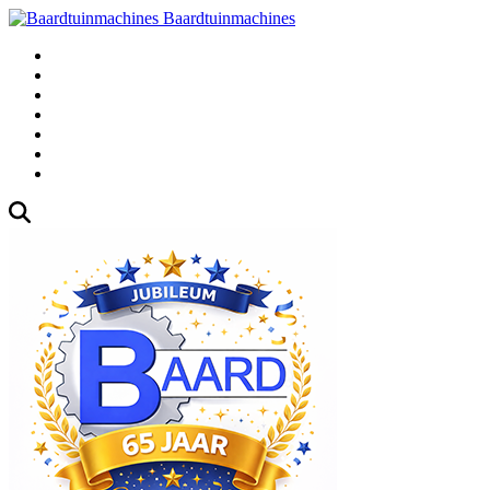
Baardtuinmachines
Fabrieksweg 3, 1271 AK Huizen
035-5235000
Gebruikte
Over Ons
Afspraak
Blog
Contact