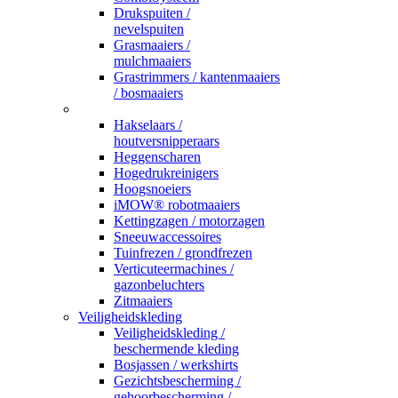
Drukspuiten /
nevelspuiten
Grasmaaiers /
mulchmaaiers
Grastrimmers / kantenmaaiers
/ bosmaaiers
_
Hakselaars /
houtversnipperaars
Heggenscharen
Hogedrukreinigers
Hoogsnoeiers
iMOW® robotmaaiers
Kettingzagen / motorzagen
Sneeuwaccessoires
Tuinfrezen / grondfrezen
Verticuteermachines /
gazonbeluchters
Zitmaaiers
Veiligheidskleding
Veiligheidskleding /
beschermende kleding
Bosjassen / werkshirts
Gezichtsbescherming /
gehoorbescherming /