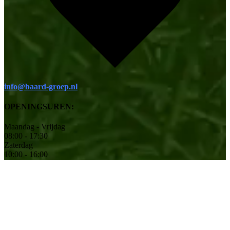
info@baard-groep.nl
OPENINGSUREN:
Maandag - Vrijdag
08:00 - 17:30
Zaterdag
10:00 - 16:00
Zondag
Gesloten
Social
© 2026 Baard Tuinmachines | Alle rechten voorbehouden.
|
Site