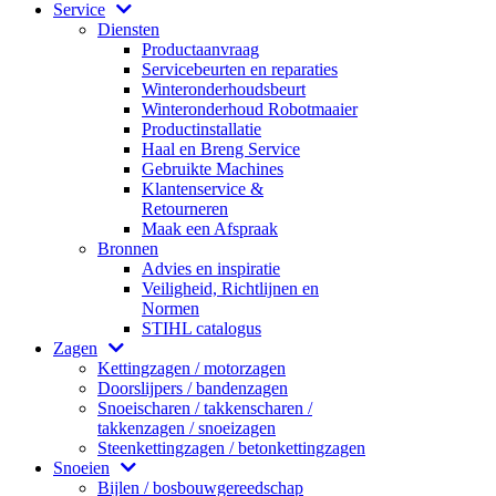
Service
Diensten
Productaanvraag
Servicebeurten en reparaties
Winteronderhoudsbeurt
Winteronderhoud Robotmaaier
Productinstallatie
Haal en Breng Service
Gebruikte Machines
Klantenservice &
Retourneren
Maak een Afspraak
Bronnen
Advies en inspiratie
Veiligheid, Richtlijnen en
Normen
STIHL catalogus
Zagen
Kettingzagen / motorzagen
Doorslijpers / bandenzagen
Snoeischaren / takkenscharen /
takkenzagen / snoeizagen
Steenkettingzagen / betonkettingzagen
Snoeien
Bijlen / bosbouwgereedschap