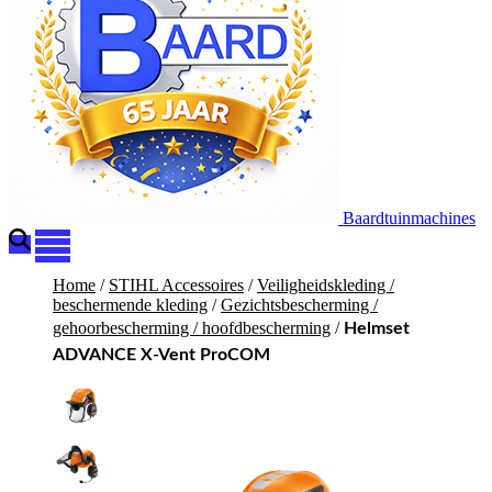
Baardtuinmachines
Home
/
STIHL Accessoires
/
Veiligheidskleding /
beschermende kleding
/
Gezichtsbescherming /
gehoorbescherming / hoofdbescherming
/
Helmset
ADVANCE X-Vent ProCOM