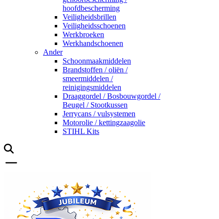
hoofdbescherming
Veiligheidsbrillen
Veiligheidsschoenen
Werkbroeken
Werkhandschoenen
Ander
Schoonmaakmiddelen
Brandstoffen / oliën /
smeermiddelen /
reinigingsmiddelen
Draaggordel / Bosbouwgordel /
Beugel / Stootkussen
Jerrycans / vulsystemen
Motorolie / kettingzaagolie
STIHL Kits