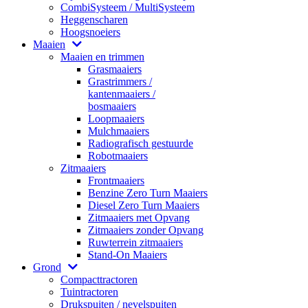
CombiSysteem / MultiSysteem
Heggenscharen
Hoogsnoeiers
Maaien
Maaien en trimmen
Grasmaaiers
Grastrimmers /
kantenmaaiers /
bosmaaiers
Loopmaaiers
Mulchmaaiers
Radiografisch gestuurde
Robotmaaiers
Zitmaaiers
Frontmaaiers
Benzine Zero Turn Maaiers
Diesel Zero Turn Maaiers
Zitmaaiers met Opvang
Zitmaaiers zonder Opvang
Ruwterrein zitmaaiers
Stand-On Maaiers
Grond
Compacttractoren
Tuintractoren
Drukspuiten / nevelspuiten