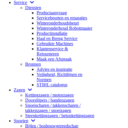
Service
Diensten
Productaanvraag
Servicebeurten en reparaties
Winteronderhoudsbeurt
Winteronderhoud Robotmaaier
Productinstallatie
Haal en Breng Service
Gebruikte Machines
Klantenservice &
Retourneren
Maak een Afspraak
Bronnen
Advies en inspiratie
Veiligheid, Richtlijnen en
Normen
STIHL catalogus
Zagen
Kettingzagen / motorzagen
Doorslijpers / bandenzagen
Snoeischaren / takkenscharen /
takkenzagen / snoeizagen
Steenkettingzagen / betonkettingzagen
Snoeien
Bijlen / bosbouwgereedschap