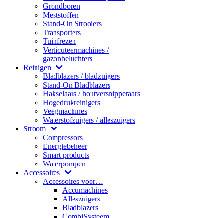
Grondboren
Meststoffen
Stand-On Strooiers
Transporters
Tuinfrezen
Verticuteermachines /
gazonbeluchters
Reinigen
Bladblazers / bladzuigers
Stand-On Bladblazers
Hakselaars / houtversnipperaars
Hogedrukreinigers
Veegmachines
Waterstofzuigers / alleszuigers
Stroom
Compressors
Energiebeheer
Smart products
Waterpompen
Accessoires
Accessoires voor…
Accumachines
Alleszuigers
Bladblazers
CombiSysteem