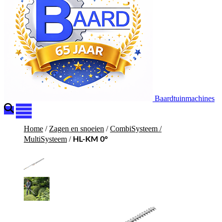
Baardtuinmachines
Home
/
Zagen en snoeien
/
CombiSysteem /
MultiSysteem
/
HL-KM 0°