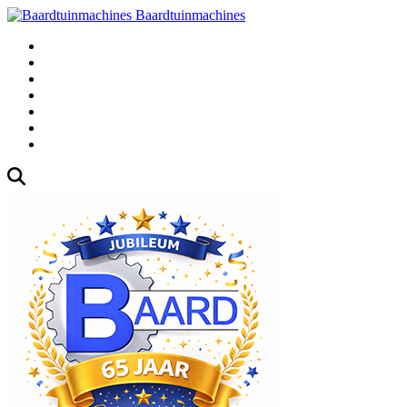
Baardtuinmachines
Fabrieksweg 3, 1271 AK Huizen
035-5235000
Gebruikte
Over Ons
Afspraak
Blog
Contact