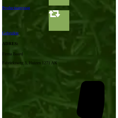
Productaanvraag
Gebruikte
ADRES:
Firma Baard
Fabrieksweg 3, Huizen 1271 AK