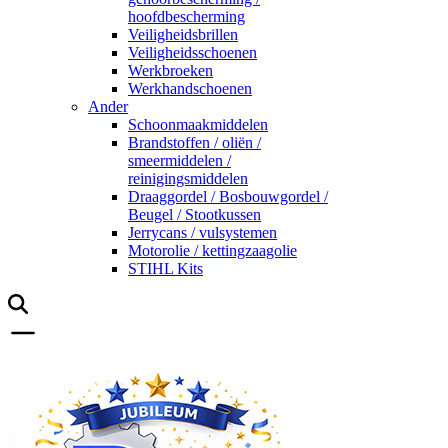
hoofdbescherming
Veiligheidsbrillen
Veiligheidsschoenen
Werkbroeken
Werkhandschoenen
Ander
Schoonmaakmiddelen
Brandstoffen / oliën /
smeermiddelen /
reinigingsmiddelen
Draaggordel / Bosbouwgordel /
Beugel / Stootkussen
Jerrycans / vulsystemen
Motorolie / kettingzaagolie
STIHL Kits