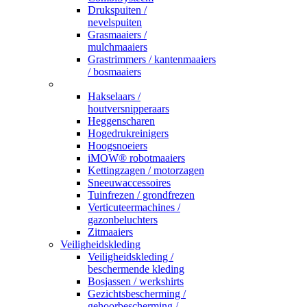
Drukspuiten /
nevelspuiten
Grasmaaiers /
mulchmaaiers
Grastrimmers / kantenmaaiers
/ bosmaaiers
_
Hakselaars /
houtversnipperaars
Heggenscharen
Hogedrukreinigers
Hoogsnoeiers
iMOW® robotmaaiers
Kettingzagen / motorzagen
Sneeuwaccessoires
Tuinfrezen / grondfrezen
Verticuteermachines /
gazonbeluchters
Zitmaaiers
Veiligheidskleding
Veiligheidskleding /
beschermende kleding
Bosjassen / werkshirts
Gezichtsbescherming /
gehoorbescherming /