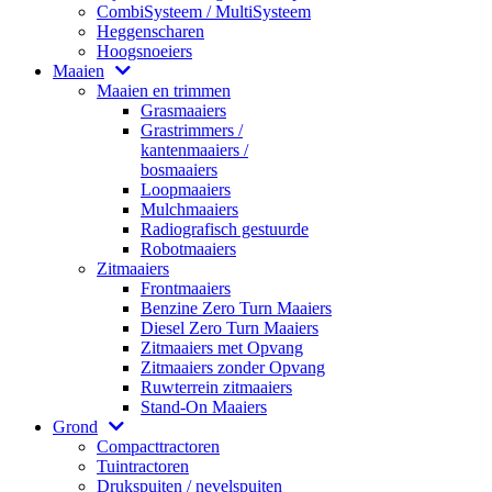
CombiSysteem / MultiSysteem
Heggenscharen
Hoogsnoeiers
Maaien
Maaien en trimmen
Grasmaaiers
Grastrimmers /
kantenmaaiers /
bosmaaiers
Loopmaaiers
Mulchmaaiers
Radiografisch gestuurde
Robotmaaiers
Zitmaaiers
Frontmaaiers
Benzine Zero Turn Maaiers
Diesel Zero Turn Maaiers
Zitmaaiers met Opvang
Zitmaaiers zonder Opvang
Ruwterrein zitmaaiers
Stand-On Maaiers
Grond
Compacttractoren
Tuintractoren
Drukspuiten / nevelspuiten