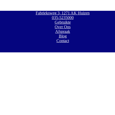
Fabrieksweg 3, 1271 AK Huizen
035-5235000
Gebruikte
Over Ons
Afspraak
Blog
Contact