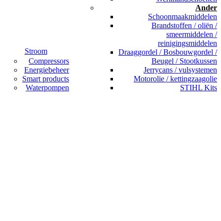
Ander
Schoonmaakmiddelen
Brandstoffen / oliën /
smeermiddelen /
reinigingsmiddelen
Stroom
Draaggordel / Bosbouwgordel /
Compressors
Beugel / Stootkussen
Energiebeheer
Jerrycans / vulsystemen
Smart products
Motorolie / kettingzaagolie
Waterpompen
STIHL Kits