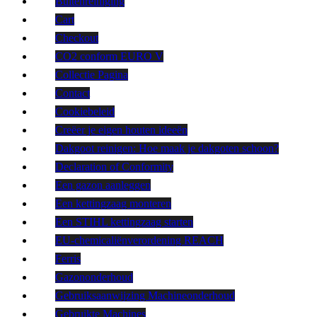
Buitenreiniging
Cart
Checkout
CO2 conform EURO V
Collectie Pagina
Contact
Cookiebeleid
Creëer je eigen houten ideeën
Dakgoot reinigen: Hoe maak je dakgoten schoon?
Declaration of Conformity
Een gazon aanleggen
Een kettingzaag monteren
Een STIHL kettingzaag starten
EU-chemicaliënverordening REACH
Ferris
Gazononderhoud
Gebruiksaanwijzing Machineonderhoud
Gebruikte Machines