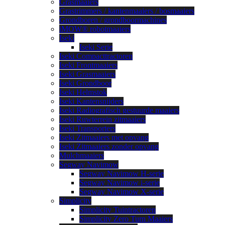
Grasmaaiers
Grastrimmers / kantenmaaiers / bosmaaiers
Grondboren / grondboormachines
iMOW® robotmaaiers
Iseki
Iseki Serie
Iseki Compacttractoren
Iseki Frontmaaiers
Iseki Grasmaaiers
Iseki Grondboor
Iseki Helmstok
Iseki Kantensnijders
Iseki Radiografisch gestuurde maaiers
Iseki Ruwterrein zitmaaiers
Iseki Transporters
Iseki Zitmaaiers met opvang
Iseki Zitmaaiers zonder opvang
Mulchmaaiers
Segway Navimow
Segway Navimow H-serie
Segway Navimow i-serie
Segway Navimow X-serie
Simplicity
Simplicity Tuintractoren
Simplicity Zero Turn Maaiers