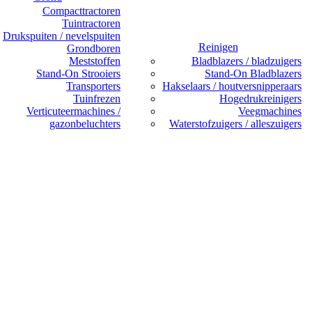
Compacttractoren
Tuintractoren
Drukspuiten / nevelspuiten
Reinigen
Grondboren
Meststoffen
Bladblazers / bladzuigers
Stand-On Strooiers
Stand-On Bladblazers
Transporters
Hakselaars / houtversnipperaars
Tuinfrezen
Hogedrukreinigers
Verticuteermachines /
Veegmachines
gazonbeluchters
Waterstofzuigers / alleszuigers