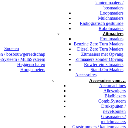
kantenmaaiers /
bosmaaiers
Loopmaaiers
Mulchmaaiers
Radiografisch gestuurde
Robotmaaiers
Zitmaaiers
Frontmaaiers
Benzine Zero Turn Maaiers
Snoeien
Diesel Zero Turn Maaiers
en / bosbouwgereedschap
Zitmaaiers met Opvang
Systeem / MultiSysteem
Zitmaaiers zonder Opvang
Heggenscharen
Ruwterrein zitmaaiers
Hoogsnoeiers
Stand-On Maaiers
Accessoires
Accessoires voor…
Accumachines
Alleszuigers
Bladblazers
CombiSysteem
Drukspuiten /
nevelspuiten
Grasmaaiers /
mulchmaaiers
Grastrimmers / kantenmaaiers