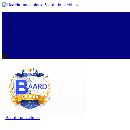
Baardtuinmachines
Baardtuinmachines