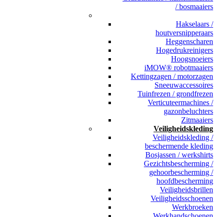
/ bosmaaiers
_
Hakselaars /
houtversnipperaars
Heggenscharen
Hogedrukreinigers
Hoogsnoeiers
iMOW® robotmaaiers
Kettingzagen / motorzagen
Sneeuwaccessoires
Tuinfrezen / grondfrezen
Verticuteermachines /
gazonbeluchters
Zitmaaiers
Veiligheidskleding
Veiligheidskleding /
beschermende kleding
Bosjassen / werkshirts
Gezichtsbescherming /
gehoorbescherming /
hoofdbescherming
Veiligheidsbrillen
Veiligheidsschoenen
Werkbroeken
Werkhandschoenen