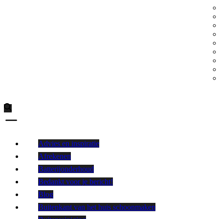
Advies en inspiratie
Afrekenen
Batterijonderhoud
Bedankt voor je bericht!
Blog
Buitenkant van het huis schoonmaken