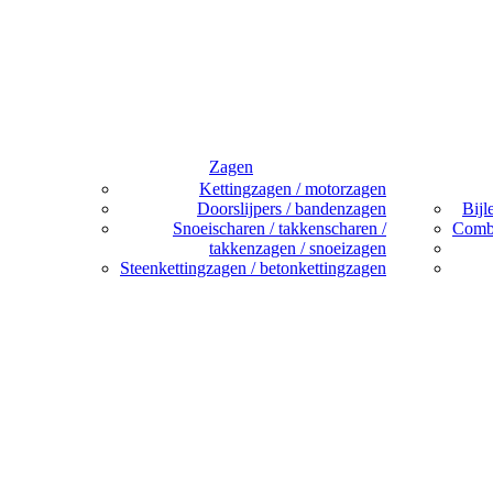
Zagen
Kettingzagen / motorzagen
Doorslijpers / bandenzagen
Bijl
Snoeischaren / takkenscharen /
Combi
takkenzagen / snoeizagen
Steenkettingzagen / betonkettingzagen