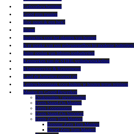
Gehoorbescherming
Goed gras maaien
Hoe snoei ik een heg?
Home
Instructies voor het planten van bomen
Is er sprake van een geheugeneffect bij moderne batterijen
Juiste opslag van lithium-ionbatterijen
Kenmerken van de STIHL veiligheidskleding
Klantenservice & Retourneren
Laad de batterijen correct op
Lenteschoonmaak voor buiten: je houten terras reinigen
Maaien en Grond Bewerken
Drukspuiten / nevelspuiten
Ferris Stand-On Maaiers
Ferris Loopmaaiers
Ferris Stand-On Strooiers
Ferris Zero Turn Maaiers
Benzine Zero Turn Maaiers
Diesel Zero Turn Maaiers