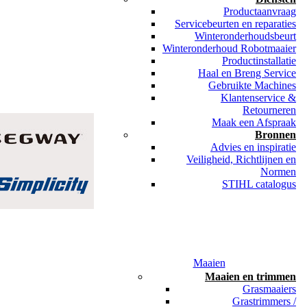
Productaanvraag
Servicebeurten en reparaties
Winteronderhoudsbeurt
Winteronderhoud Robotmaaier
Productinstallatie
Haal en Breng Service
Gebruikte Machines
Klantenservice &
Retourneren
Maak een Afspraak
Bronnen
Advies en inspiratie
Veiligheid, Richtlijnen en
Normen
STIHL catalogus
Maaien
Maaien en trimmen
Grasmaaiers
Grastrimmers /