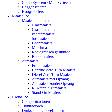
CombiSysteem / MultiSysteem
Heggenscharen
Hoogsnoeiers
Maaien
Maaien en trimmen
Grasmaaiers
Grastrimmers /
kantenmaaiers /
bosmaaiers
Loopmaaiers
Mulchmaaiers
Radiografisch gestuurde
Robotmaaiers
Zitmaaiers
Frontmaaiers
Benzine Zero Turn Maaiers
Diesel Zero Turn Maaiers
Zitmaaiers met Opvang
Zitmaaiers zonder Opvang
Ruwterrein zitmaaiers
Stand-On Maaiers
Grond
Compacttractoren
Tuintractoren
Drukspuiten / nevelspuiten