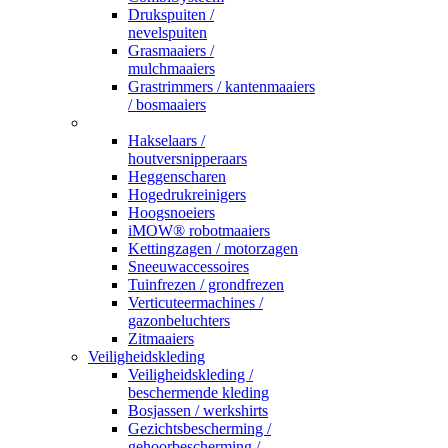
Drukspuiten /
nevelspuiten
Grasmaaiers /
mulchmaaiers
Grastrimmers / kantenmaaiers
/ bosmaaiers
_
Hakselaars /
houtversnipperaars
Heggenscharen
Hogedrukreinigers
Hoogsnoeiers
iMOW® robotmaaiers
Kettingzagen / motorzagen
Sneeuwaccessoires
Tuinfrezen / grondfrezen
Verticuteermachines /
gazonbeluchters
Zitmaaiers
Veiligheidskleding
Veiligheidskleding /
beschermende kleding
Bosjassen / werkshirts
Gezichtsbescherming /
gehoorbescherming /