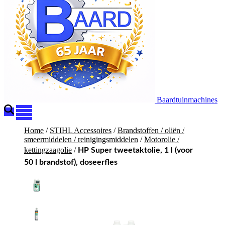
Baardtuinmachines
Home
/
STIHL Accessoires
/
Brandstoffen / oliën /
smeermiddelen / reinigingsmiddelen
/
Motorolie /
kettingzaagolie
/
HP Super tweetaktolie, 1 l (voor
50 l brandstof), doseerfles