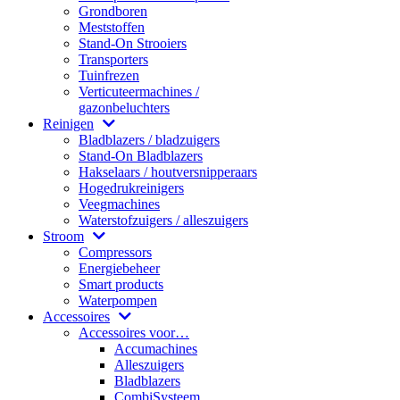
Grondboren
Meststoffen
Stand-On Strooiers
Transporters
Tuinfrezen
Verticuteermachines /
gazonbeluchters
Reinigen
Bladblazers / bladzuigers
Stand-On Bladblazers
Hakselaars / houtversnipperaars
Hogedrukreinigers
Veegmachines
Waterstofzuigers / alleszuigers
Stroom
Compressors
Energiebeheer
Smart products
Waterpompen
Accessoires
Accessoires voor…
Accumachines
Alleszuigers
Bladblazers
CombiSysteem