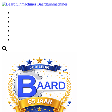
Baardtuinmachines
Fabrieksweg 3, 1271 AK Huizen
035-5235000
Gebruikte
Over Ons
Afspraak
Blog
Contact