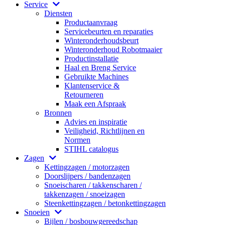
Service
Diensten
Productaanvraag
Servicebeurten en reparaties
Winteronderhoudsbeurt
Winteronderhoud Robotmaaier
Productinstallatie
Haal en Breng Service
Gebruikte Machines
Klantenservice &
Retourneren
Maak een Afspraak
Bronnen
Advies en inspiratie
Veiligheid, Richtlijnen en
Normen
STIHL catalogus
Zagen
Kettingzagen / motorzagen
Doorslijpers / bandenzagen
Snoeischaren / takkenscharen /
takkenzagen / snoeizagen
Steenkettingzagen / betonkettingzagen
Snoeien
Bijlen / bosbouwgereedschap