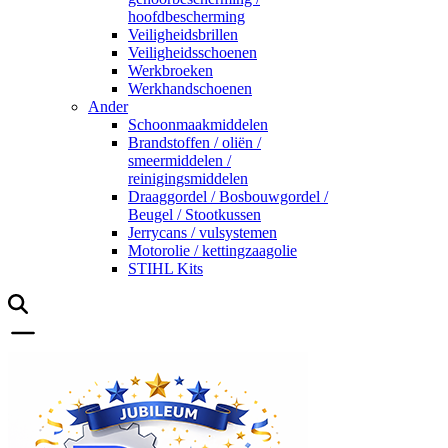
hoofdbescherming
Veiligheidsbrillen
Veiligheidsschoenen
Werkbroeken
Werkhandschoenen
Ander
Schoonmaakmiddelen
Brandstoffen / oliën /
smeermiddelen /
reinigingsmiddelen
Draaggordel / Bosbouwgordel /
Beugel / Stootkussen
Jerrycans / vulsystemen
Motorolie / kettingzaagolie
STIHL Kits