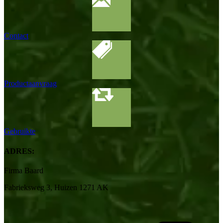
Contact
Productaanvraag
Gebruikte
ADRES:
Firma Baard
Fabrieksweg 3, Huizen 1271 AK