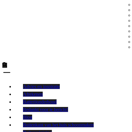
Advies en inspiratie
Afrekenen
Batterijonderhoud
Bedankt voor je bericht!
Blog
Buitenkant van het huis schoonmaken