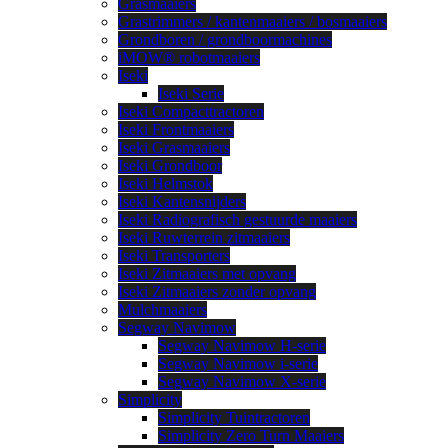
Grasmaaiers
Grastrimmers / kantenmaaiers / bosmaaiers
Grondboren / grondboormachines
iMOW® robotmaaiers
Iseki
Iseki Serie
Iseki Compacttractoren
Iseki Frontmaaiers
Iseki Grasmaaiers
Iseki Grondboor
Iseki Helmstok
Iseki Kantensnijders
Iseki Radiografisch gestuurde maaiers
Iseki Ruwterrein zitmaaiers
Iseki Transporters
Iseki Zitmaaiers met opvang
Iseki Zitmaaiers zonder opvang
Mulchmaaiers
Segway Navimow
Segway Navimow H-serie
Segway Navimow i-serie
Segway Navimow X-serie
Simplicity
Simplicity Tuintractoren
Simplicity Zero Turn Maaiers