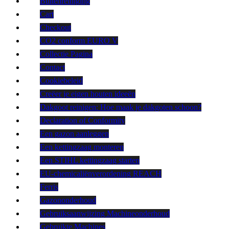
Buitenreiniging
Cart
Checkout
CO2 conform EURO V
Collectie Pagina
Contact
Cookiebeleid
Creëer je eigen houten ideeën
Dakgoot reinigen: Hoe maak je dakgoten schoon?
Declaration of Conformity
Een gazon aanleggen
Een kettingzaag monteren
Een STIHL kettingzaag starten
EU-chemicaliënverordening REACH
Ferris
Gazononderhoud
Gebruiksaanwijzing Machineonderhoud
Gebruikte Machines