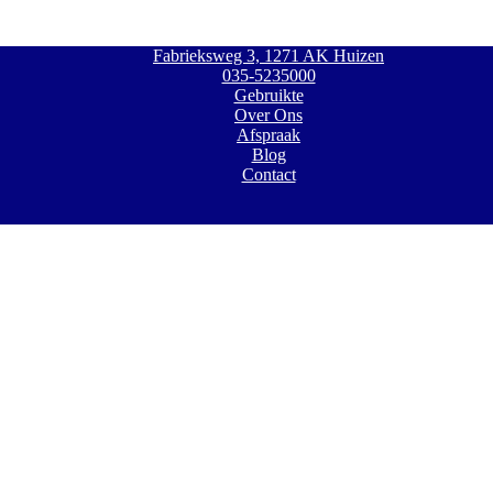
Fabrieksweg 3, 1271 AK Huizen
035-5235000
Gebruikte
Over Ons
Afspraak
Blog
Contact