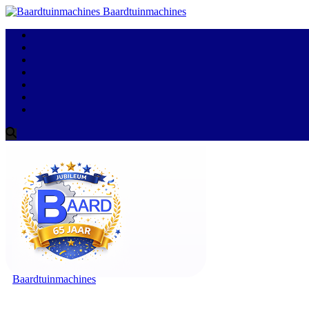
Baardtuinmachines
Baardtuinmachines