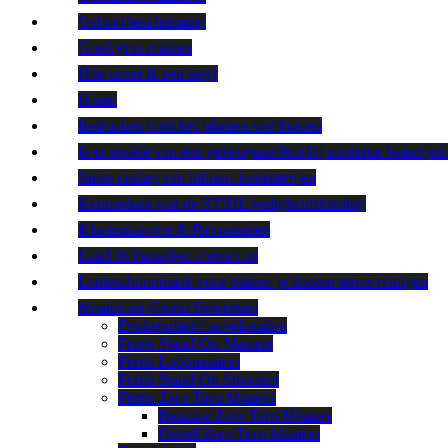
Gehoorbescherming
Goed gras maaien
Hoe snoei ik een heg?
Home
Instructies voor het planten van bomen
Is er sprake van een geheugeneffect bij moderne batterijen
Juiste opslag van lithium-ionbatterijen
Kenmerken van de STIHL veiligheidskleding
Klantenservice & Retourneren
Laad de batterijen correct op
Lenteschoonmaak voor buiten: je houten terras reinigen
Maaien en Grond Bewerken
Drukspuiten / nevelspuiten
Ferris Stand-On Maaiers
Ferris Loopmaaiers
Ferris Stand-On Strooiers
Ferris Zero Turn Maaiers
Benzine Zero Turn Maaiers
Diesel Zero Turn Maaiers