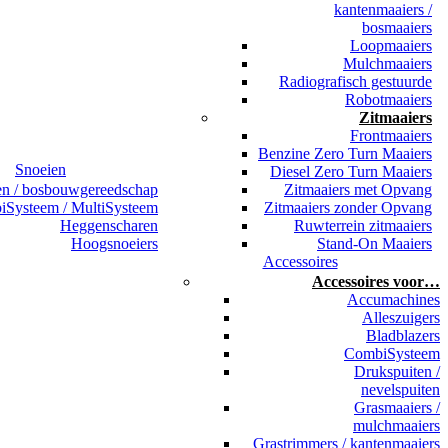
kantenmaaiers /
bosmaaiers
Loopmaaiers
Mulchmaaiers
Radiografisch gestuurde
Robotmaaiers
Zitmaaiers
Frontmaaiers
Benzine Zero Turn Maaiers
Snoeien
Diesel Zero Turn Maaiers
en / bosbouwgereedschap
Zitmaaiers met Opvang
Systeem / MultiSysteem
Zitmaaiers zonder Opvang
Heggenscharen
Ruwterrein zitmaaiers
Hoogsnoeiers
Stand-On Maaiers
Accessoires
Accessoires voor…
Accumachines
Alleszuigers
Bladblazers
CombiSysteem
Drukspuiten /
nevelspuiten
Grasmaaiers /
mulchmaaiers
Grastrimmers / kantenmaaiers