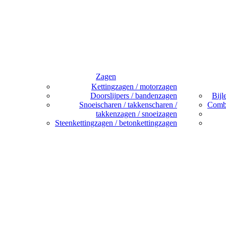
Zagen
Kettingzagen / motorzagen
Doorslijpers / bandenzagen
Bijl
Snoeischaren / takkenscharen /
Combi
takkenzagen / snoeizagen
Steenkettingzagen / betonkettingzagen