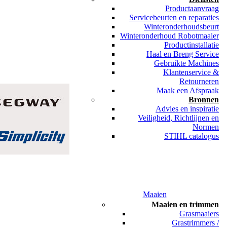
Productaanvraag
Servicebeurten en reparaties
Winteronderhoudsbeurt
Winteronderhoud Robotmaaier
Productinstallatie
Haal en Breng Service
Gebruikte Machines
Klantenservice &
Retourneren
Maak een Afspraak
Bronnen
Advies en inspiratie
Veiligheid, Richtlijnen en
Normen
STIHL catalogus
Maaien
Maaien en trimmen
Grasmaaiers
Grastrimmers /