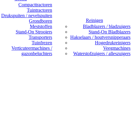
Compacttractoren
Tuintractoren
Drukspuiten / nevelspuiten
Reinigen
Grondboren
Meststoffen
Bladblazers / bladzuigers
Stand-On Strooiers
Stand-On Bladblazers
Transporters
Hakselaars / houtversnipperaars
Tuinfrezen
Hogedrukreinigers
Verticuteermachines /
Veegmachines
gazonbeluchters
Waterstofzuigers / alleszuigers