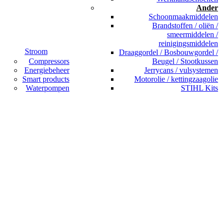
Ander
Schoonmaakmiddelen
Brandstoffen / oliën /
smeermiddelen /
reinigingsmiddelen
Stroom
Draaggordel / Bosbouwgordel /
Compressors
Beugel / Stootkussen
Energiebeheer
Jerrycans / vulsystemen
Smart products
Motorolie / kettingzaagolie
Waterpompen
STIHL Kits