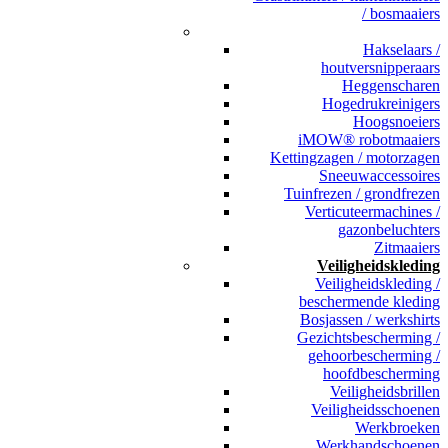
/ bosmaaiers
_
Hakselaars /
houtversnipperaars
Heggenscharen
Hogedrukreinigers
Hoogsnoeiers
iMOW® robotmaaiers
Kettingzagen / motorzagen
Sneeuwaccessoires
Tuinfrezen / grondfrezen
Verticuteermachines /
gazonbeluchters
Zitmaaiers
Veiligheidskleding
Veiligheidskleding /
beschermende kleding
Bosjassen / werkshirts
Gezichtsbescherming /
gehoorbescherming /
hoofdbescherming
Veiligheidsbrillen
Veiligheidsschoenen
Werkbroeken
Werkhandschoenen