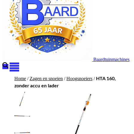
Baardtuinmachines
Home
/
Zagen en snoeien
/
Hoogsnoeiers
/
HTA 160,
zonder accu en lader