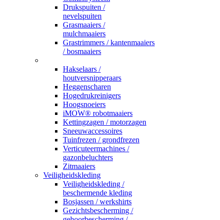
Drukspuiten /
nevelspuiten
Grasmaaiers /
mulchmaaiers
Grastrimmers / kantenmaaiers
/ bosmaaiers
_
Hakselaars /
houtversnipperaars
Heggenscharen
Hogedrukreinigers
Hoogsnoeiers
iMOW® robotmaaiers
Kettingzagen / motorzagen
Sneeuwaccessoires
Tuinfrezen / grondfrezen
Verticuteermachines /
gazonbeluchters
Zitmaaiers
Veiligheidskleding
Veiligheidskleding /
beschermende kleding
Bosjassen / werkshirts
Gezichtsbescherming /
gehoorbescherming /