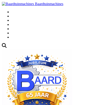
Baardtuinmachines
Fabrieksweg
3, 1271 AK Huizen
035
-5235000
Gebruikte
Over
Ons
Afspraak
Blog
Contact