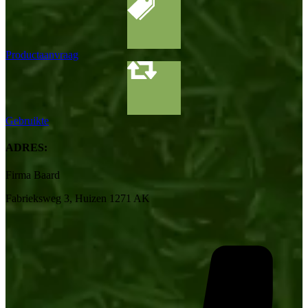
Productaanvraag
Gebruikte
ADRES:
Firma Baard
Fabrieksweg 3, Huizen 1271 AK