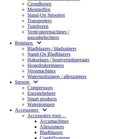
Grondboren
Meststoffen
Stand-On Strooiers
Transporters
Tuinfrezen
Verticuteermachines /
gazonbeluchters
Reinigen
Bladblazers / bladzuigers
Stand-On Bladblazers
Hakselaars / houtversnipperaars
Hogedrukreinigers
Veegmachines
Waterstofzuigers / alleszuigers
Stroom
Compressors
Energiebeheer
Smart products
Waterpompen
Accessoires
Accessoires voor…
Accumachines
Alleszuigers
Bladblazers
CombiSysteem