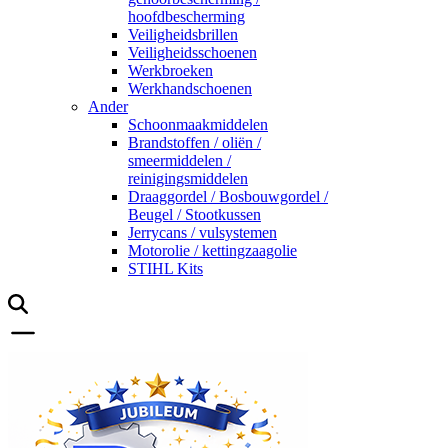
hoofdbescherming
Veiligheidsbrillen
Veiligheidsschoenen
Werkbroeken
Werkhandschoenen
Ander
Schoonmaakmiddelen
Brandstoffen / oliën /
smeermiddelen /
reinigingsmiddelen
Draaggordel / Bosbouwgordel /
Beugel / Stootkussen
Jerrycans / vulsystemen
Motorolie / kettingzaagolie
STIHL Kits