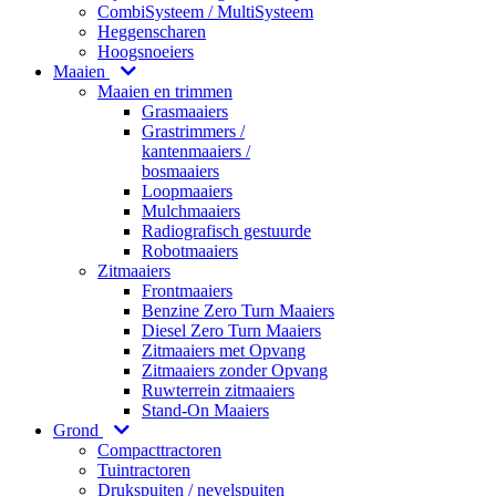
CombiSysteem / MultiSysteem
Heggenscharen
Hoogsnoeiers
Maaien
Maaien en trimmen
Grasmaaiers
Grastrimmers /
kantenmaaiers /
bosmaaiers
Loopmaaiers
Mulchmaaiers
Radiografisch gestuurde
Robotmaaiers
Zitmaaiers
Frontmaaiers
Benzine Zero Turn Maaiers
Diesel Zero Turn Maaiers
Zitmaaiers met Opvang
Zitmaaiers zonder Opvang
Ruwterrein zitmaaiers
Stand-On Maaiers
Grond
Compacttractoren
Tuintractoren
Drukspuiten / nevelspuiten