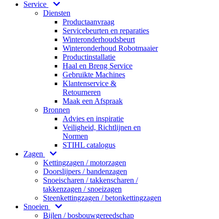
Service
Diensten
Productaanvraag
Servicebeurten en reparaties
Winteronderhoudsbeurt
Winteronderhoud Robotmaaier
Productinstallatie
Haal en Breng Service
Gebruikte Machines
Klantenservice &
Retourneren
Maak een Afspraak
Bronnen
Advies en inspiratie
Veiligheid, Richtlijnen en
Normen
STIHL catalogus
Zagen
Kettingzagen / motorzagen
Doorslijpers / bandenzagen
Snoeischaren / takkenscharen /
takkenzagen / snoeizagen
Steenkettingzagen / betonkettingzagen
Snoeien
Bijlen / bosbouwgereedschap