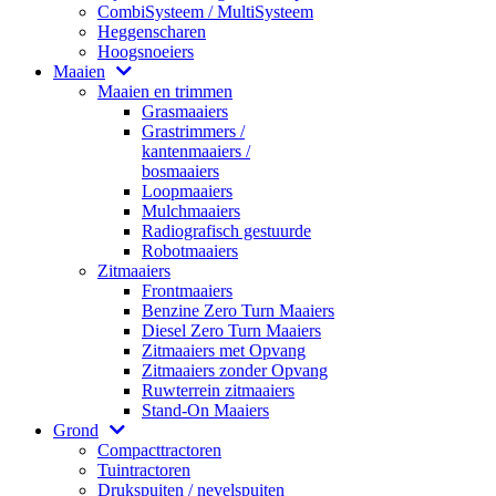
CombiSysteem / MultiSysteem
Heggenscharen
Hoogsnoeiers
Maaien
Maaien en trimmen
Grasmaaiers
Grastrimmers /
kantenmaaiers /
bosmaaiers
Loopmaaiers
Mulchmaaiers
Radiografisch gestuurde
Robotmaaiers
Zitmaaiers
Frontmaaiers
Benzine Zero Turn Maaiers
Diesel Zero Turn Maaiers
Zitmaaiers met Opvang
Zitmaaiers zonder Opvang
Ruwterrein zitmaaiers
Stand-On Maaiers
Grond
Compacttractoren
Tuintractoren
Drukspuiten / nevelspuiten