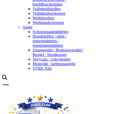
hoofdbescherming
Veiligheidsbrillen
Veiligheidsschoenen
Werkbroeken
Werkhandschoenen
Ander
Schoonmaakmiddelen
Brandstoffen / oliën /
smeermiddelen /
reinigingsmiddelen
Draaggordel / Bosbouwgordel /
Beugel / Stootkussen
Jerrycans / vulsystemen
Motorolie / kettingzaagolie
STIHL Kits