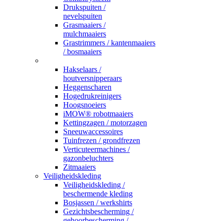
Drukspuiten /
nevelspuiten
Grasmaaiers /
mulchmaaiers
Grastrimmers / kantenmaaiers
/ bosmaaiers
_
Hakselaars /
houtversnipperaars
Heggenscharen
Hogedrukreinigers
Hoogsnoeiers
iMOW® robotmaaiers
Kettingzagen / motorzagen
Sneeuwaccessoires
Tuinfrezen / grondfrezen
Verticuteermachines /
gazonbeluchters
Zitmaaiers
Veiligheidskleding
Veiligheidskleding /
beschermende kleding
Bosjassen / werkshirts
Gezichtsbescherming /
gehoorbescherming /