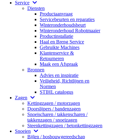
Service
Diensten
Productaanvraag
Servicebeurten en reparaties
Winteronderhoudsbeurt
Winteronderhoud Robotmaaier
Productinstallatie
Haal en Breng Service
Gebruikte Machines
Klantenservice &
Retourneren
Maak een Afspraak
Bronnen
Advies en inspiratie
Veiligheid, Richtlijnen en
Normen
STIHL catalogus
Zagen
Kettingzagen / motorzagen
Doorslijpers / bandenzagen
Snoeischaren / takkenscharen /
takkenzagen / snoeizagen
Steenkettingzagen / betonkettingzagen
Snoeien
Bijlen / bosbouwgereedschap