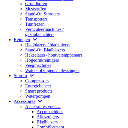
Grondboren
Meststoffen
Stand-On Strooiers
Transporters
Tuinfrezen
Verticuteermachines /
gazonbeluchters
Reinigen
Bladblazers / bladzuigers
Stand-On Bladblazers
Hakselaars / houtversnipperaars
Hogedrukreinigers
Veegmachines
Waterstofzuigers / alleszuigers
Stroom
Compressors
Energiebeheer
Smart products
Waterpompen
Accessoires
Accessoires voor…
Accumachines
Alleszuigers
Bladblazers
CombiSysteem