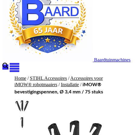
Baardtuinmachines
Home
/
STIHL Accessoires
/
Accessoires voor
iMOW® robotmaaiers
/
Installatie
/
iMOW®
bevestigingspennen, Ø 3,4 mm / 75 stuks