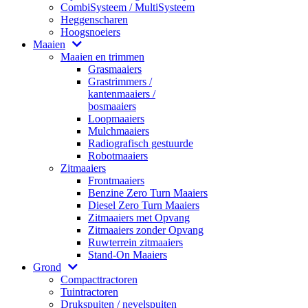
CombiSysteem / MultiSysteem
Heggenscharen
Hoogsnoeiers
Maaien
Maaien en trimmen
Grasmaaiers
Grastrimmers /
kantenmaaiers /
bosmaaiers
Loopmaaiers
Mulchmaaiers
Radiografisch gestuurde
Robotmaaiers
Zitmaaiers
Frontmaaiers
Benzine Zero Turn Maaiers
Diesel Zero Turn Maaiers
Zitmaaiers met Opvang
Zitmaaiers zonder Opvang
Ruwterrein zitmaaiers
Stand-On Maaiers
Grond
Compacttractoren
Tuintractoren
Drukspuiten / nevelspuiten