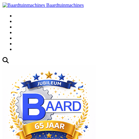
Baardtuinmachines
Fabrieksweg 3, 1271 AK Huizen
035-5235000
Gebruikte
Over Ons
Afspraak
Blog
Contact