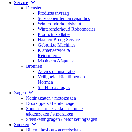
Service
Diensten
Productaanvraag
Servicebeurten en reparaties
Winteronderhoudsbeurt
Winteronderhoud Robotmaaier
Productinstallatie
Haal en Breng Service
Gebruikte Machines
Klantenservice &
Retourneren
Maak een Afspraak
Bronnen
Advies en inspiratie
Veiligheid, Richtlijnen en
Normen
STIHL catalogus
Zagen
Kettingzagen / motorzagen
Doorslijpers / bandenzagen
Snoeischaren / takkenscharen /
takkenzagen / snoeizagen
Steenkettingzagen / betonkettingzagen
Snoeien
Bijlen / bosbouwgereedschap