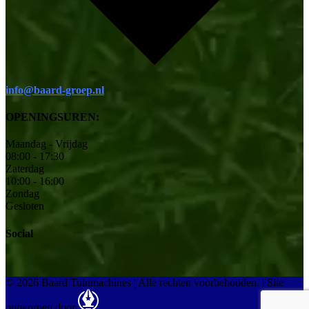
info@baard-groep.nl
OPENINGSUREN:
Maandag - Vrijdag
08:00 - 17:30
Zaterdag
10:00 - 16:00
Zondag
Gesloten
Social
© 2026 Baard Tuinmachines | Alle rechten voorbehouden.
|
Site
ontworpen door