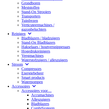
Grondboren
Meststoffen
Stand-On Strooiers
Transporters
Tuinfrezen
Verticuteermachines /
gazonbeluchters
Reinigen
Bladblazers / bladzuigers
Stand-On Bladblazers
Hakselaars / houtversnipperaars
Hogedrukreinigers
Veegmachines
Waterstofzuigers / alleszuigers
Stroom
Compressors
Energiebeheer
Smart products
Waterpompen
Accessoires
Accessoires voor…
Accumachines
Alleszuigers
Bladblazers
CombiSysteem