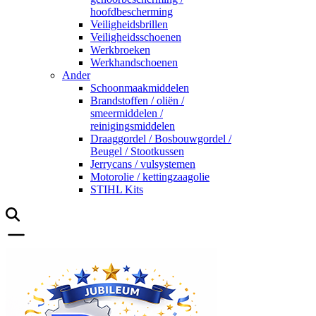
hoofdbescherming
Veiligheidsbrillen
Veiligheidsschoenen
Werkbroeken
Werkhandschoenen
Ander
Schoonmaakmiddelen
Brandstoffen / oliën /
smeermiddelen /
reinigingsmiddelen
Draaggordel / Bosbouwgordel /
Beugel / Stootkussen
Jerrycans / vulsystemen
Motorolie / kettingzaagolie
STIHL Kits