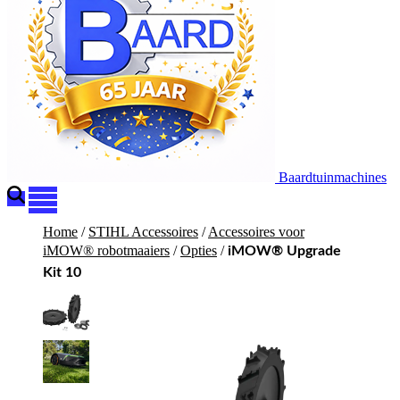
Baardtuinmachines
Home
/
STIHL Accessoires
/
Accessoires voor
iMOW® robotmaaiers
/
Opties
/
iMOW® Upgrade
Kit 10