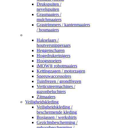
Drukspuiten /
nevelspuiten
Grasmaaiers /
mulchmaaiers
Grastrimmers / kantenmaaiers
/ bosmaaiers
_
Hakselaars /
houtversnipperaars
Heggenscharen
Hogedrukreinigers
Hoogsnoeiers
iMOW® robotmaaiers
Kettingzagen / motorzagen
Sneeuwaccessoires
Tuinfrezen / grondfrezen
Verticuteermachines /
gazonbeluchters
Zitmaaiers
Veiligheidskleding
Veiligheidskleding /
beschermende kleding
Bosjassen / werkshirts
Gezichtsbescherming /
gehoorbescherming /